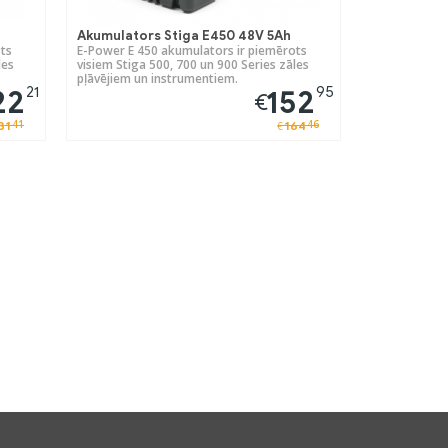
Akumulators Stiga E450 48V 5Ah
ts
E-Power E 450 akumulators ir piemērots
les
visiem Stiga 500, 700 un 900 Series zāles
pļāvējiem un instrumentiem.
21
95
22
152
€
41
46
31
164
€