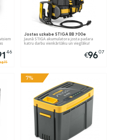
Jostas uzkabe STIGA BB 700e
 visiem
Jaunā STIGA akumulatora josta padara
as
katru darbu vienkāršāku un vieglāku!
46
07
91
96
€
35
98
7%