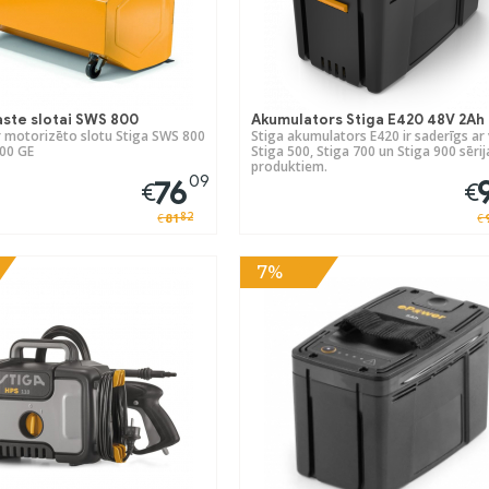
ste slotai SWS 800
Akumulators Stiga E420 48V 2Ah
r motorizēto slotu Stiga SWS 800
Stiga akumulators E420 ir saderīgs ar
00 GE
Stiga 500, Stiga 700 un Stiga 900 sērij
produktiem.
09
76
€
€
82
81
€
€
7%