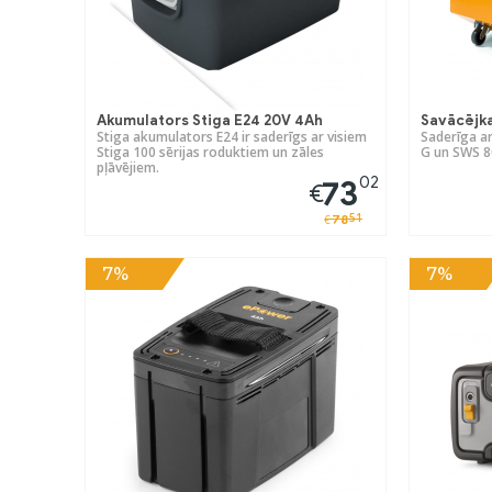
Akumulators Stiga E24 20V 4Ah
Savācējka
Stiga akumulators E24 ir saderīgs ar visiem
Saderīga a
Stiga 100 sērijas roduktiem un zāles
G un SWS 8
pļāvējiem.
02
73
€
51
78
€
7%
7%