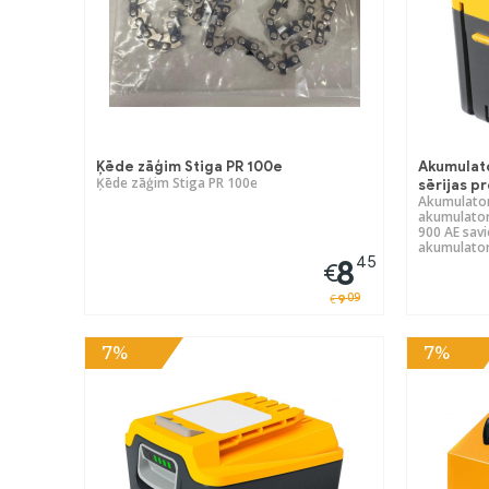
Ķēde zāģim Stiga PR 100e
Akumulat
Ķēde zāģim Stiga PR 100e
sērijas p
Akumulatora
akumulator
900 AE savi
akumulator
45
8
€
09
9
€
7%
7%