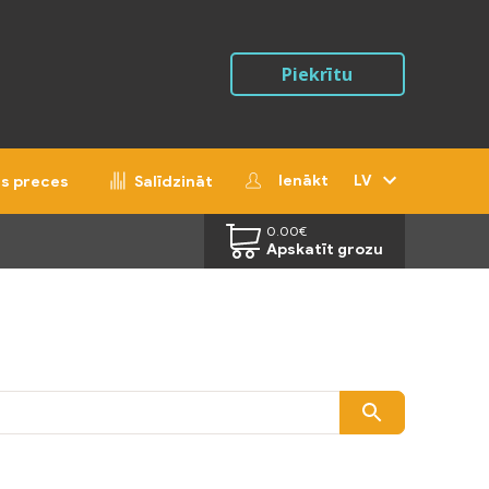
Piekrītu
Ienākt
LV
ās preces
Salīdzināt
0.00
€
Apskatīt grozu