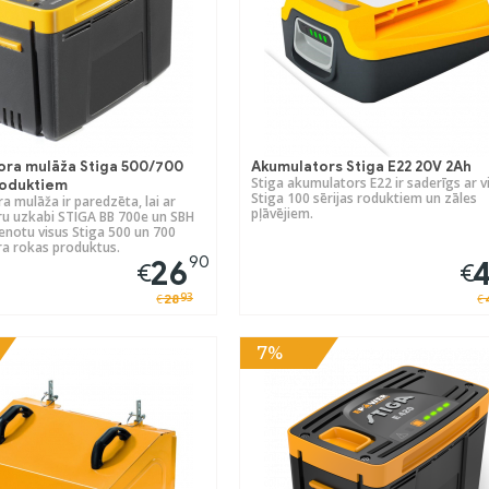
ora mulāža Stiga 500/700
Akumulators Stiga E22 20V 2Ah
Stiga akumulators E22 ir saderīgs ar v
roduktiem
Stiga 100 sērijas roduktiem un zāles
 mulāža ir paredzēta, lai ar
pļāvējiem.
u uzkabi STIGA BB 700e un SBH
enotu visus Stiga 500 un 700
a rokas produktus.
90
26
€
€
93
28
€
€
7%