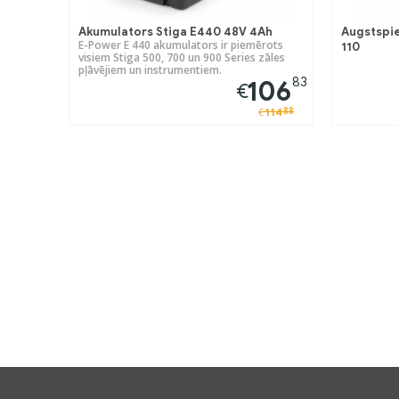
Akumulators Stiga E440 48V 4Ah
Augstspie
E-Power E 440 akumulators ir piemērots
110
visiem Stiga 500, 700 un 900 Series zāles
pļāvējiem un instrumentiem.
83
106
€
88
114
€