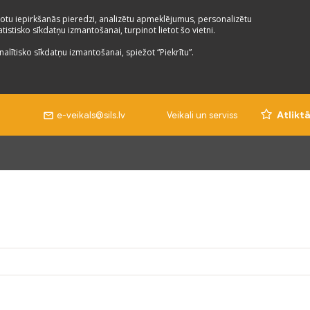
otu iepirkšanās pieredzi, analizētu apmeklējumus, personalizētu
istisko sīkdatņu izmantošanai, turpinot lietot šo vietni.
nalītisko sīkdatņu izmantošanai, spiežot “Piekrītu”.
e-veikals@sils.lv
Veikali un serviss
Atlikt