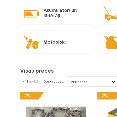
Akumulatori un
lādētāji
Motobloki
Visas preces
Sašķirot pēc:
1 -
12
no 325
Pēc cenas
7%
7%