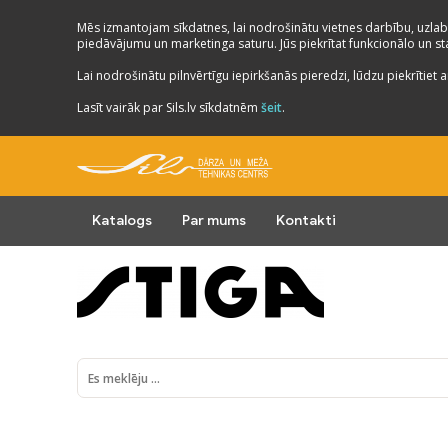
Mēs izmantojam sīkdatnes, lai nodrošinātu vietnes darbību, uzlab
piedāvājumu un marketinga saturu. Jūs piekrītat funkcionālo un stat
Lai nodrošinātu pilnvērtīgu iepirkšanās pieredzi, lūdzu piekrītiet a
Lasīt vairāk par Sils.lv sīkdatnēm
šeit
.
Katalogs
Par mums
Kontakti