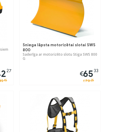
Sniega lāpsta motorizētai slotai SWS
isiem
800
Saderīga ar motorizēto slotu Stiga SWS 800
G
27
33
42
65
€
45
25
45
70
€