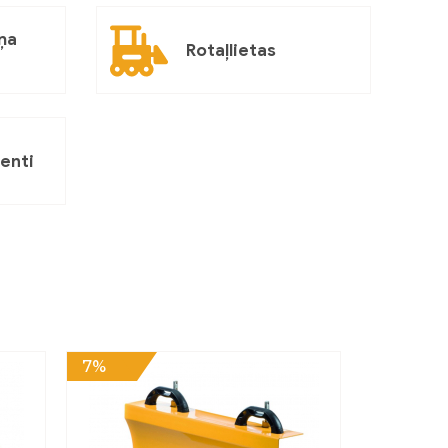
ņa
Rotaļlietas
enti
7%