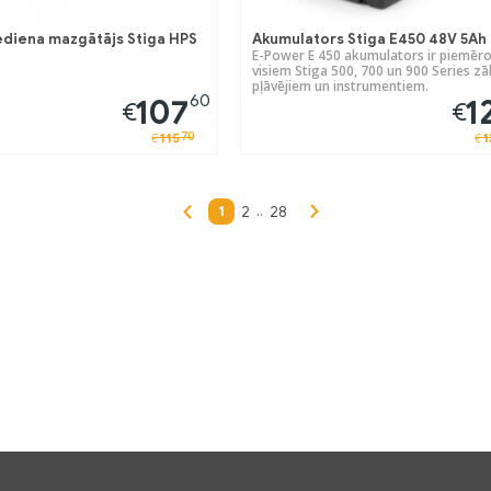
diena mazgātājs Stiga HPS
Akumulators Stiga E450 48V 5Ah
E-Power E 450 akumulators ir piemēro
visiem Stiga 500, 700 un 900 Series zā
pļāvējiem un instrumentiem.
60
107
1
€
€
70
115
1
€
€
1
..
2
28