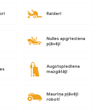
ori
Raideri
Nulles apgrieziena
pļāvēji
Augstspiediena
es
mazgātāji
Mauriņa pļāvēji
roboti