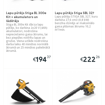
Lapu pūtējs Stiga BL 300e
Lapu pūtējs Stiga SBL 327
Lapu pūtēju STIGA SBL 327, kuru
Kit + akumulators un
darbina 27,6 cm3 (0,8 kW)
lādētājs
benzīna dzinējs ar maksimālo
Stiga BL 300e Kit dārza lapu
gaisa plūsmas ātrumu 10,2
pūtējs, ko darbina 2x20 V (4Ah)
m³/min.
akumulatori, nodrošina
nepieciešamo gaisa ātrumu, lai
bez piepūles notīrītu lapas un
gružus. Viena uzlāde nodrošina
darba laiku 40 minūtes normālā
ātrumā un 25 minūtes palielinātā
ātrumā.
37
26
194
222
€
€