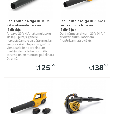
Lapu pūtējs Stiga BL 100e
Lapu pūtējs Stiga BL 300e (
Kit + akumulators un
bez akumulatora un
lādētājs
lādētāja )
Ar savu 20 V 4 Ah akumulatoru
Darbināms ar diviem 20 V (4 Ah)
šis lapu pūtējs ģenerē
ePower akumulatoriem
nepieciešamo gaisa ātrumu, lai
(nopērkami atsevišķi).
viegli savāktu lapas un gružus.
Viena uzlāde nodrošina 40
minūšu darba laiku normālā
ātrumā un 20 minūtes palielinātā
ātrumā.
55
57
125
138
€
€