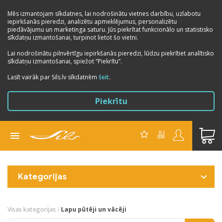
Mēs izmantojam sīkdatnes, lai nodrošinātu vietnes darbību, uzlabotu
iepirkšanās pieredzi, analizētu apmeklējumus, personalizētu
piedāvājumu un marketinga saturu. Jūs piekrītat funkcionālo un statistisko
sīkdatņu izmantošanai, turpinot lietot šo vietni.
Lai nodrošinātu pilnvērtīgu iepirkšanās pieredzi, lūdzu piekrītiet analītisko
sīkdatņu izmantošanai, spiežot “Piekrītu”.
Lasīt vairāk par Sils.lv sīkdatnēm
šeit
.
Piekrītu
Kategorijas
Visas kategorijas
/
Lapu pūtēji un vācēji