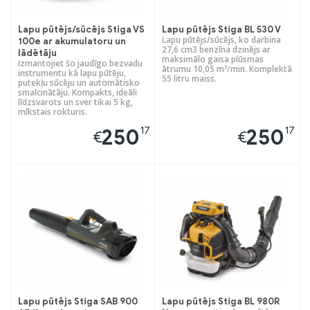
Lapu pūtējs/sūcējs Stiga VS
Lapu pūtējs Stiga BL 530 V
Lapu pūtējs/sūcējs, ko darbina
100e ar akumulatoru un
27,6 cm3 benzīna dzinējs ar
lādētāju
maksimālo gaisa plūsmas
Izmantojiet šo jaudīgo bezvadu
ātrumu 10,05 m³/min. Komplektā
instrumentu kā lapu pūtēju,
55 litru maiss.
putekļu sūcēju un automātisko
smalcinātāju. Kompakts, ideāli
līdzsvarots un sver tikai 5 kg,
mīkstais rokturis.
17
17
250
250
€
€
Lapu pūtējs Stiga SAB 900
Lapu pūtējs Stiga BL 980R