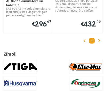
Mugursomas tipa lapu pūtējs ar
AE (bez akumulatora un
75,6 cm3 divtaktu benzīna
lādētāja)
dzinēju. Regulējama caurule un
SAB 900 AE ir viegls akumulatora
rokturis ar integrētu vadību.
lapu pūtējs, kas viegli tiek galā
pat ar sarežģītiem darbiem.
67
45
296
432
€
€
1
Zīmoli