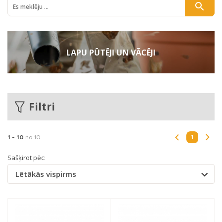
LAPU PŪTĒJI UN VĀCĒJI
Filtri
1
1 -
10
no 10
Sašķirot pēc:
Lētākās vispirms