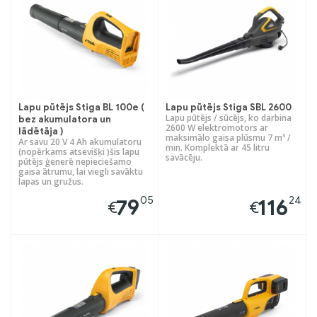
Lapu pūtējs Stiga BL 100e (
Lapu pūtējs Stiga SBL 2600
Lapu pūtējs / sūcējs, ko darbina
bez akumulatora un
2600 W elektromotors ar
lādētāja )
maksimālo gaisa plūsmu 7 m³ /
Ar savu 20 V 4 Ah akumulatoru
min. Komplektā ar 45 litru
(nopērkams atsevišķi )šis lapu
savācēju.
pūtējs ģenerē nepieciešamo
gaisa ātrumu, lai viegli savāktu
lapas un gružus.
05
24
79
116
€
€