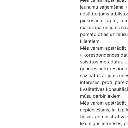
Mēs varam apstrādāt i
jaunumu saņemšanai („
nosūtītu jums atbilsto
piekrišana. Tāpat, ja
mājaslapā un jums na
pamatojoties uz mūsu l
klientiem.
Mēs varam apstrādāt i
(„korespondences dati
saistītos metadatus. 
ģenerēs ar koresponde
sazinātos ar jums un v
intereses, proti, par
kvalitatīvas konsultā
mūsu darbiniekiem.
Mēs varam apstrādāt j
nepieciešams, lai izpil
tiesas, administratīvā
likumīgās intereses, p