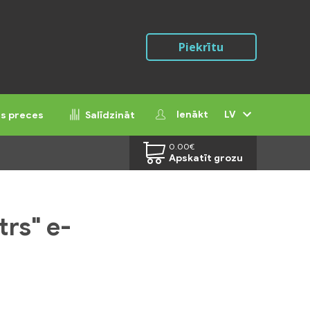
Piekrītu
Ienākt
LV
ās preces
Salīdzināt
0.00
€
Apskatīt grozu
trs" e-