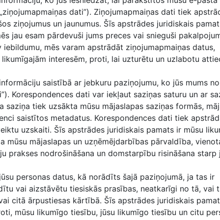
nformāciju, ko jūs iesniedzat, lai parakstītos mūsu e-pasta
ziņojumapmaiņas dati”). Ziņojumapmaiņas dati tiek apstrādā
šos ziņojumus un jaunumus. Šīs apstrādes juridiskais pamats
 mēs jau esam pārdevuši jums preces vai snieguši pakalpoj
v iebildumu, mēs varam apstrādāt ziņojumapmaiņas datus,
ikumīgajām interesēm, proti, lai uzturētu un uzlabotu attie
nformāciju saistībā ar jebkuru paziņojumu, ko jūs mums no
”). Korespondences dati var iekļaut saziņas saturu un ar sa
Ja saziņa tiek uzsākta mūsu mājaslapas saziņas formās, mā
nci saistītos metadatus. Korespondences dati tiek apstrādāt
eiktu uzskaiti. Šīs apstrādes juridiskais pamats ir mūsu lik
eiza mūsu mājaslapas un uzņēmējdarbības pārvaldība, vienot
ciju prakses nodrošināšana un domstarpību risināšana starp
ūsu personas datus, kā norādīts šajā paziņojumā, ja tas ir
dītu vai aizstāvētu tiesiskās prasības, neatkarīgi no tā, vai 
 vai citā ārpustiesas kārtībā. Šīs apstrādes juridiskais pama
roti, mūsu likumīgo tiesību, jūsu likumīgo tiesību un citu pe