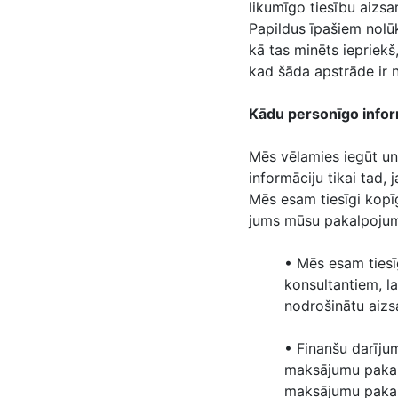
likumīgo tiesību aizs
Papildus īpašiem nolū
kā tas minēts iepriek
kad šāda apstrāde ir 
Kādu personīgo info
Mēs vēlamies iegūt un
informāciju tikai tad, 
Mēs esam tiesīgi kopī
jums mūsu pakalpojumu
• Mēs esam tiesī
konsultantiem, la
nodrošinātu aizs
• Finanšu darīju
maksājumu pakal
maksājumu pakalp