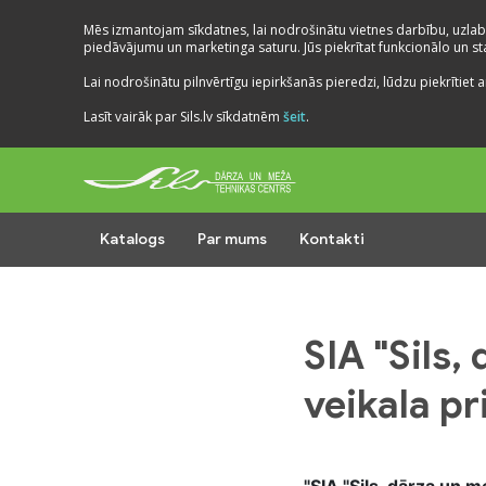
Mēs izmantojam sīkdatnes, lai nodrošinātu vietnes darbību, uzlab
piedāvājumu un marketinga saturu. Jūs piekrītat funkcionālo un stat
Lai nodrošinātu pilnvērtīgu iepirkšanās pieredzi, lūdzu piekrītiet a
Lasīt vairāk par Sils.lv sīkdatnēm
šeit
.
Katalogs
Par mums
Kontakti
SIA "Sils,
veikala pr