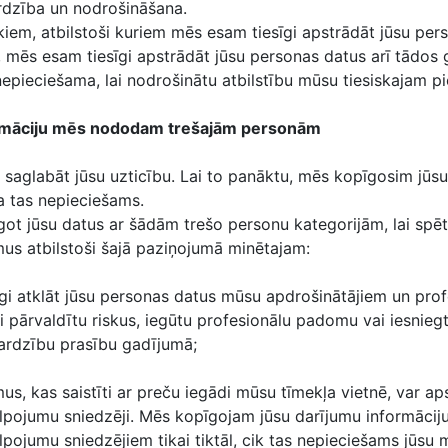
ardzība un nodrošināšana.
kiem, atbilstoši kuriem mēs esam tiesīgi apstrādāt jūsu per
š, mēs esam tiesīgi apstrādāt jūsu personas datus arī tādos
nepieciešama, lai nodrošinātu atbilstību mūsu tiesiskajam 
rmāciju mēs nododam trešajām personām
 saglabāt jūsu uzticību. Lai to panāktu, mēs kopīgosim jūs
ja tas nepieciešams.
got jūsu datus ar šādām trešo personu kategorijām, lai spēt
s atbilstoši šajā paziņojumā minētajam:
gi atklāt jūsu personas datus mūsu apdrošinātājiem un prof
i pārvaldītu riskus, iegūtu profesionālu padomu vai iesniegt
ardzību prasību gadījumā;
mus, kas saistīti ar preču iegādi mūsu tīmekļa vietnē, var a
pojumu sniedzēji. Mēs kopīgojam jūsu darījumu informācij
ojumu sniedzējiem tikai tiktāl, cik tas nepieciešams jūsu