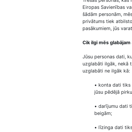
Trešās personas, kas m
Eiropas Savienības va
šādām personām, mēs 
privātums tiek atbilst
pasākumiem, jūs varat
Cik ilgi mēs glabājam
Jūsu personas dati, 
uzglabāti ilgāk, nekā
uzglabāti ne ilgāk kā:
• konta dati tiks
jūsu pēdējā pirku
• darījumu dati 
beigām;
• līzinga dati ti