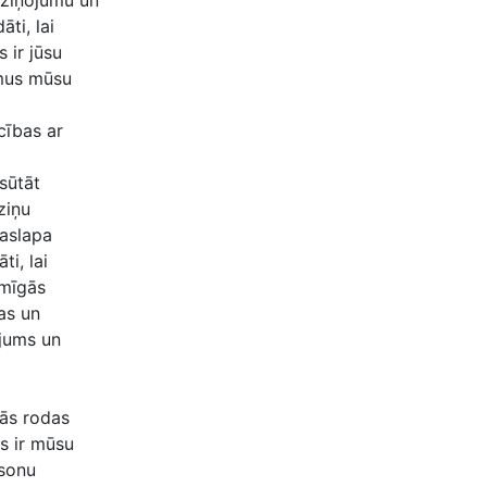
 ziņojumu un
ti, lai
 ir jūsu
umus mūsu
cības ar
sūtāt
ziņu
jaslapa
i, lai
umīgās
as un
 jums un
tās rodas
ts ir mūsu
rsonu