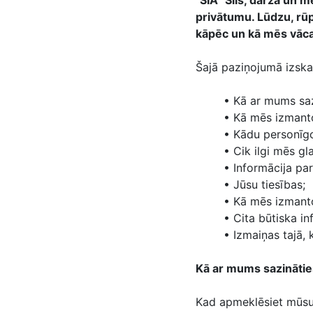
"SIA "Sils, dārza un 
privātumu. Lūdzu, rūpī
kāpēc un kā mēs vāca
Šajā paziņojumā izska
• Kā ar mums saz
• Kā mēs izmanto
• Kādu personīg
• Cik ilgi mēs g
• Informācija pa
• Jūsu tiesības;
• Kā mēs izmant
• Cita būtiska i
• Izmaiņas tajā,
Kā ar mums sazinātie
Kad apmeklēsiet mūsu 