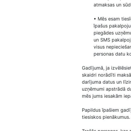
atmaksas un sūd
• Mēs esam tiesī
īpašus pakalpoju
piegādes uzņēmu
un SMS pakalpoj
visus nepiecieša
personas datu kon
Gadījumā, ja izvēlēsie
skaidri norādīti maks
darījuma datus un līz
uzņēmumi apstrādā dat
mēs jums iesakām iepaz
Papildus īpašiem gadī
tiesiskos pienākumus.