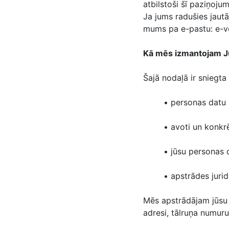
atbilstoši šī paziņoj
Ja jums radušies jautā
mums pa e-pastu: e-ve
Kā mēs izmantojam J
Šajā nodaļā ir sniegta
• personas datu 
• avoti un konkr
• jūsu personas 
• apstrādes juri
Mēs apstrādājam jūsu k
adresi, tālruņa numuru 