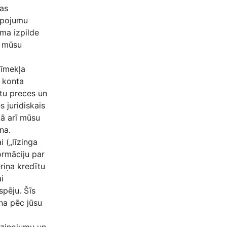
bas
alpojumu
uma izpilde
, mūsu
tīmekļa
s konta
ātu preces un
 juridiskais
kā arī mūsu
na.
 („līzinga
formāciju par
ēriņa kredītu
i
spēju. Šīs
na pēc jūsu