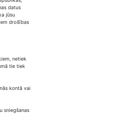
epublikas,
nas datus
ka jūsu
šiem drošības
iem, netiek
mā tie tiek
anās kontā vai
mu sniegšanas