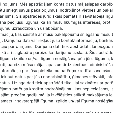
ieši no jums. Mēs apstrādājam konta datus mājaslapas darbī
pētu sniegt savus pakalpojumus, nodrošinot vietnes un pak
ar jums. Šīs apstrādes juridiskais pamats ir savstarpējā līg
ana pēc jūsu lūguma, kā arī mūsu likumīgās intereses, proti
ojumu uzraudzība un uzlabošana.
māciju, kas saistīta ar mūsu pakalpojumu sniegšanu mūsu 
”). Darījuma dati var iekļaut jūsu kontaktinformāciju, banka
ciju par darījumu. Darījuma dati tiek apstrādāti, lai piegād
kā arī saglabātu pareizu šo darījumu uzskaiti. Šīs apstrādes
 līguma izpilde un/vai līguma noslēgšana pēc jūsu lūguma, 
roti, pareiza mūsu mājaslapas un tirdzniecības administrēša
nformāciju par jūsu pieteikumu patēriņa kredīta saņemšanai
ar iekļaut datus par jūsu nodarbinātību, ģimenes stāvokli, in
tus. Līzinga dati tiek apstrādāti tikai, lai sazinātos ar pat
jamo patēriņa kredīta nodrošinājumu, kas nepieciešams, la
ajām precēm gadījumā, ja izvēlēsities atliktā maksājuma ie
pamats ir savstarpējā līguma izpilde un/vai līguma noslēgša