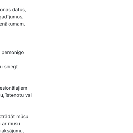
sonas datus,
 gadījumos,
pienākumam.
u personīgo
u sniegt
esionālajiem
u, īstenotu vai
pstrādāt mūsu
u ar mūsu
 maksājumu,