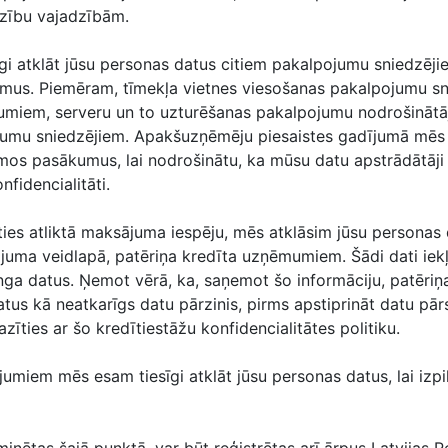
zību vajadzībām.
gi atklāt jūsu personas datus citiem pakalpojumu sniedzējie
mus. Piemēram, tīmekļa vietnes viesošanas pakalpojumu sn
miem, serveru un to uzturēšanas pakalpojumu nodrošinātā
umu sniedzējiem. Apakšuzņēmēju piesaistes gadījumā mēs
mos pasākumus, lai nodrošinātu, ka mūsu datu apstrādātāji
fidencialitāti.
ties atliktā maksājuma iespēju, mēs atklāsim jūsu personas 
ājuma veidlapā, patēriņa kredīta uzņēmumiem. Šādi dati iek
inga datus. Ņemot vērā, ka, saņemot šo informāciju, patēriņ
us kā neatkarīgs datu pārzinis, pirms apstiprināt datu pār
īties ar šo kredītiestāžu konfidencialitātes politiku.
jumiem mēs esam tiesīgi atklāt jūsu personas datus, lai izp