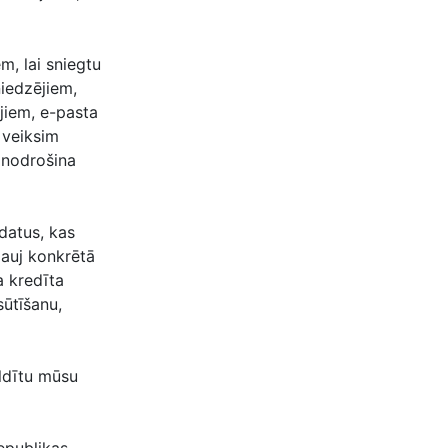
m, lai sniegtu
iedzējiem,
jiem, e-pasta
 veiksim
 nodrošina
datus, kas
ļauj konkrētā
a kredīta
sūtīšanu,
ildītu mūsu