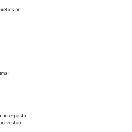
ieties ar
ums;
u un e-pasta
mu vēsturi.