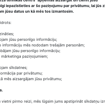
meža tehnikas centrs" apņemas aizsargāt un cienīt jūsu
gi iepazīstieties ar šo paziņojumu par privātumu, lai jūs z
m jūsu datus un kā mēs tos izmantosim.
idrots:
ināties;
jam jūsu personīgo informāciju;
o informāciju mēs nododam trešajām personām;
labājam jūsu personīgo informāciju;
r mārketinga paziņojumiem;
ojam sīkdatnes;
nformācija par privātumu;
 kā mēs aizsargājam jūsu privātumu;
s.
vietni pirmo reizi, mēs lūgsim jums apstiprināt sīkdatņu i