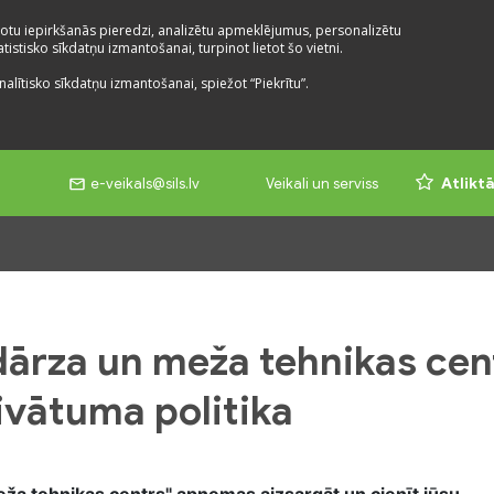
otu iepirkšanās pieredzi, analizētu apmeklējumus, personalizētu
istisko sīkdatņu izmantošanai, turpinot lietot šo vietni.
nalītisko sīkdatņu izmantošanai, spiežot “Piekrītu”.
e-veikals@sils.lv
Veikali un serviss
Atlikt
 dārza un meža tehnikas cen
ivātuma politika