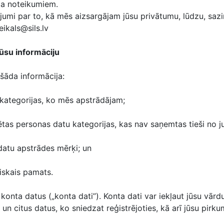
uma noteikumiem.
jumi par to, kā mēs aizsargājam jūsu privātumu, lūdzu, sazin
ikals@sils.lv
ūsu informāciju
 šāda informācija:
kategorijas, ko mēs apstrādājam;
ētas personas datu kategorijas, kas nav saņemtas tieši no j
datu apstrādes mērķi; un
diskais pamats.
onta datus („konta dati”). Konta dati var iekļaut jūsu vārd
un citus datus, ko sniedzat reģistrējoties, kā arī jūsu pirku