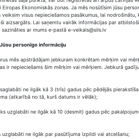
inētas šajā punktā, var būt reģistrētas arī ārpus Latvijas R
i Eiropas Ekonomiskās zonas. Ja mēs nosūtīsim jūsu perso
veiksim visus nepieciešamos pasākumus, lai nodrošinātu, 
oši aizsargāts. Lai saņemtu vairāk informācijas par atbilsto
 sazināties ar mums e-pastā e-veikals@sils.lv
 Jūsu personīgo informāciju
kurus mēs apstrādājam jebkuram konkrētam mērķim vai mērķ
 tas ir nepieciešams šim mērķim vai mērķiem. Jebkurā gadīju
 saglabāti ne ilgāk kā 3 (trīs) gadus pēc pēdējās pierakstīš
ma (atkarībā no tā, kurš datums ir vēlāk);
tiks uzglabāti ne ilgāk kā 10 (desmit) gadus pēc pakalpoju
ks uzglabāti ne ilgāk par pasūtījuma izpildi vai atcelšanu;