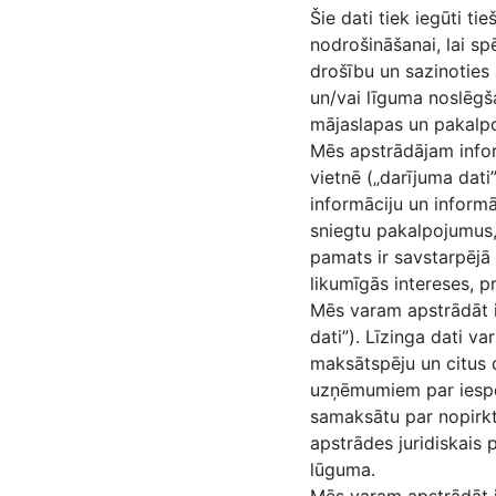
Šie dati tiek iegūti t
nodrošināšanai, lai s
drošību un sazinoties 
un/vai līguma noslēgš
mājaslapas un pakalp
Mēs apstrādājam infor
vietnē („darījuma dati
informāciju un informā
sniegtu pakalpojumus, 
pamats ir savstarpējā
likumīgās intereses, p
Mēs varam apstrādāt i
dati”). Līzinga dati v
maksātspēju un citus da
uzņēmumiem par iespē
samaksātu par nopirkt
apstrādes juridiskais 
lūguma.