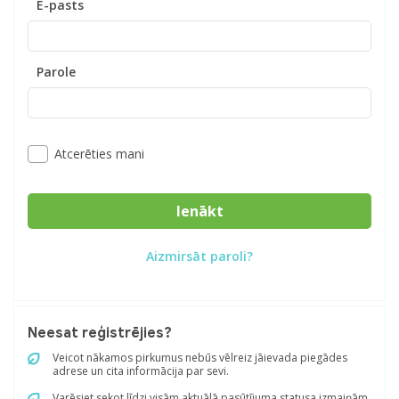
E-pasts
Parole
Atcerēties mani
Ienākt
Aizmirsāt paroli?
Neesat reģistrējies?
Veicot nākamos pirkumus nebūs vēlreiz jāievada piegādes
adrese un cita informācija par sevi.
Varēsiet sekot līdzi visām aktuālā pasūtījuma statusa izmaiņām.