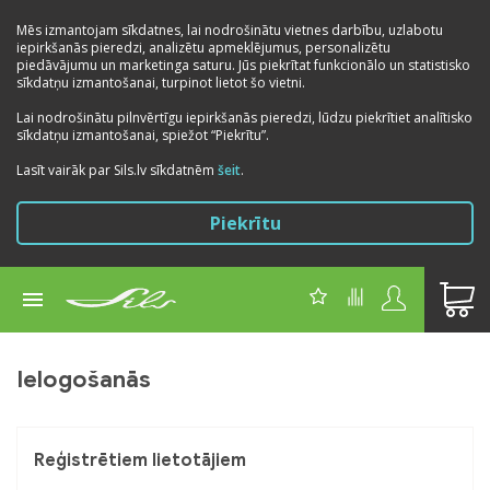
Mēs izmantojam sīkdatnes, lai nodrošinātu vietnes darbību, uzlabotu
iepirkšanās pieredzi, analizētu apmeklējumus, personalizētu
piedāvājumu un marketinga saturu. Jūs piekrītat funkcionālo un statistisko
sīkdatņu izmantošanai, turpinot lietot šo vietni.
Lai nodrošinātu pilnvērtīgu iepirkšanās pieredzi, lūdzu piekrītiet analītisko
sīkdatņu izmantošanai, spiežot “Piekrītu”.
Lasīt vairāk par Sils.lv sīkdatnēm
šeit
.
Piekrītu
Ielogošanās
Reģistrētiem lietotājiem