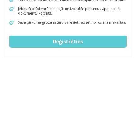
Jebkurā brīdī varēsiet iegūt un izdrukāt pirkumus apliecinošu
dokumentu kopijas.
Sava pirkuma groza saturu varēsiet redzēt no ikvienas iekārtas.
Reģistrēties