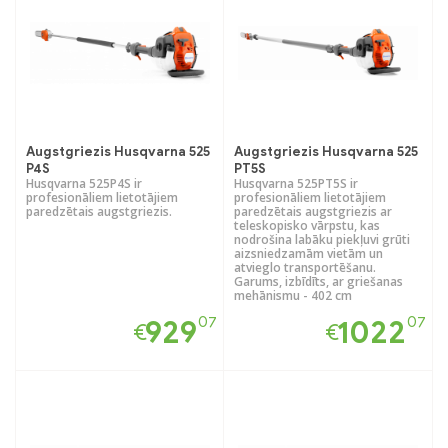
Augstgriezis Husqvarna 525
Augstgriezis Husqvarna 525
P4S
PT5S
Husqvarna 525P4S ir
Husqvarna 525PT5S ir
profesionāliem lietotājiem
profesionāliem lietotājiem
paredzētais augstgriezis.
paredzētais augstgriezis ar
teleskopisko vārpstu, kas
nodrošina labāku piekļuvi grūti
aizsniedzamām vietām un
atvieglo transportēšanu.
Garums, izbīdīts, ar griešanas
mehānismu - 402 cm
07
07
929
1022
€
€