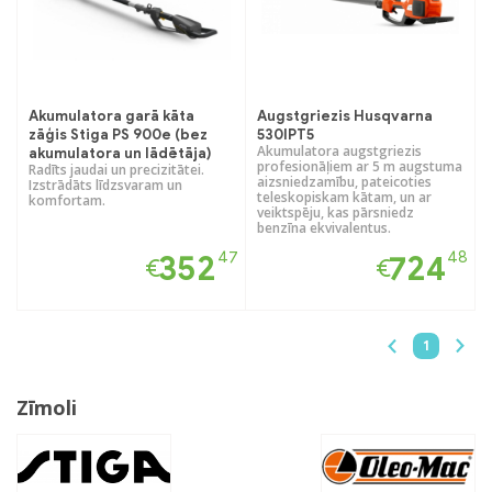
Akumulatora garā kāta
Augstgriezis Husqvarna
zāģis Stiga PS 900e (bez
530IPT5
Akumulatora augstgriezis
akumulatora un lādētāja)
profesionāļiem ar 5 m augstuma
Radīts jaudai un precizitātei.
aizsniedzamību, pateicoties
Izstrādāts līdzsvaram un
teleskopiskam kātam, un ar
komfortam.
veiktspēju, kas pārsniedz
benzīna ekvivalentus.
47
48
352
724
€
€
1
Zīmoli