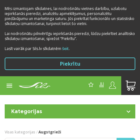
Mēs izmantojam sīkdatnes, lai nodrošinātu vietnes darbību, uzlabotu
iepirkšanās pieredzi, analizētu apmeklējumus, personalizētu
piedāvājumu un marketinga saturu. Jūs piekrītat funkcionālo un statistisko
sīkdatņu izmantošanai, turpinot lietot šo vietni.
Lai nodrošinātu pilnvērtīgu iepirkšanās pieredzi, lūdzu piekrītiet analītisko
sīkdatņu izmantošanai, spiežot “Piekrītu”.
Lasīt vairāk par Sils.lv sīkdatnēm
šeit
.
Piekrītu
Kategorijas
Visas kategorijas
/
Augstgrieži