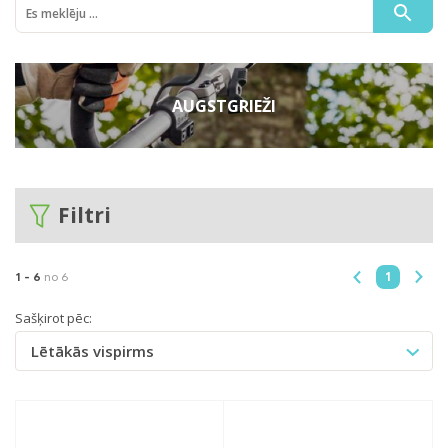
AUGSTGRIEŽI
Filtri
1
1 -
6
no 6
Sašķirot pēc:
Lētākās vispirms