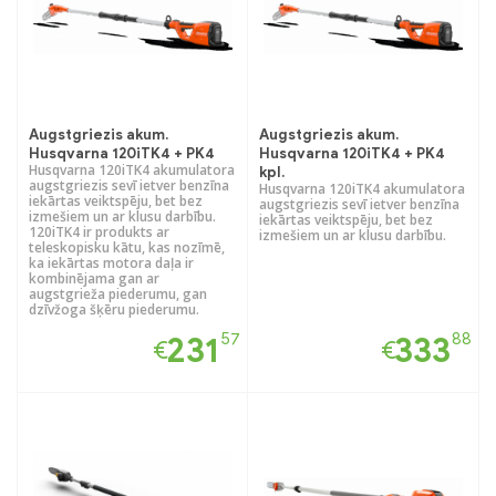
Augstgriezis akum.
Augstgriezis akum.
Husqvarna 120iTK4 + PK4
Husqvarna 120iTK4 + PK4
Husqvarna 120iTK4 akumulatora
kpl.
augstgriezis sevī ietver benzīna
Husqvarna 120iTK4 akumulatora
iekārtas veiktspēju, bet bez
augstgriezis sevī ietver benzīna
izmešiem un ar klusu darbību.
iekārtas veiktspēju, bet bez
120iTK4 ir produkts ar
izmešiem un ar klusu darbību.
teleskopisku kātu, kas nozīmē,
ka iekārtas motora daļa ir
kombinējama gan ar
augstgrieža piederumu, gan
dzīvžoga šķēru piederumu.
57
88
231
333
€
€