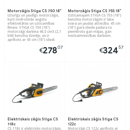
Motorzāģis Stiga CS 750 18"
Motorzāģis Stiga CS 755 18"
Izturīgs un jaudīgs motorzāģis,
Uzticamajam STIGA CS 755 (18")
kurš nodrošinās augstu
benzīna motorzāģim ir laba
efektivitātes un uzticamības
svara un jaudas attiecība. 45 cm
līmeni. STIGA CS 750 (18")
(18") gara sliede padara to
motorzāģi darbina 46,5 cm3 (2,1
piemērotu gan mājas, gan
kW) benzīna dzinējs, un ir
mežsaimniecības darbiem.
aprīkots ar 45 cm (18") sliedi.
07
57
278
324
€
€
Elektriskais zāģis Stiga CS
Elektriskais zāģis Stiga CS
118c
122c
CS 118c ir elektrisks motorzāģis,
Motorzāģi CS 122c aprīkots ar