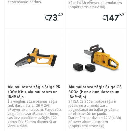
atzarošanas darbus.
kā arī 4 Ah ePower akumulators
(nopērkams atsevišķi).
47
87
73
147
€
€
Akumulatora zāģis Stiga PR
Akumulatora zāģis Stiga CS
100e Kit + akumulators un
300e (bez akumulatora un
lādētājs
lādētāja)
Šis vieglais atzarošanas zāģis
STIGA CS 300e motorzāģis ir
tiek darbināts ar 20 V 2Ah
ideāls instruments zaru
ePower akumulatoru. Paredzēts
apgriešanai un baļķu griešanai
viegliem atzarošanas darbiem,
ar efektivitāti un jaudu.
tas bez piepūles nozāģēs 120
Darbināms ar diviem 20 V (4 Ah)
zarus līdz 50 mm diametrā ar
ePower akumulatoriem
vienu uzlādi.
(nopērkami atsevišķi)