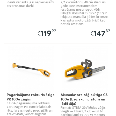
ideāls variants ja ir nepieciešami
2,2 kW motoru, 40 cm sliedi un
atzarošanas darbi.
ķēde. Bez instrumentiem
iespējams nospriegot ķēdi.
Pilnīgai drošībai CS 122c (16") ir
iekļauta manuāla ķēdes bremze,
kas aptur motorzāģi brīdī, kad
notiek atsitiens.
97
87
119
147
€
€
Pagarinājuma rokturis Stiga
Akumulatora zāģis Stiga CS
PR 100e zāģim
100e (bez akumulatora un
STIGA pagarinājuma rokturis
lādētāja)
zaru zāģim PR 100e ir labākais
Pirmais STIGA 20V ķēdes zāģis.
rīks, lai sasniegtu precizitāti un
Viegls — tikai 3,7 kg — un to
efektivitāti, veicot augstus
darbina jaudīgs 700 W motors,