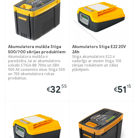
Akumulatora mulāža Stiga
Akumulators Stiga E22 20V
500/700 sērijas produktiem
2Ah
Akumulatora mulāža ir
Stiga akumulators E22 ir
paredzēta, lai ar akumulatoru
saderīgs ar visiem Stiga 100
uzkabi STIGA BB 700e un SBH
sērijas roduktiem un zāles
900 AE savienotu visus Stiga 500
pļāvējiem.
un 700 akumulatora rokas
produktus.
55
15
32
51
€
€