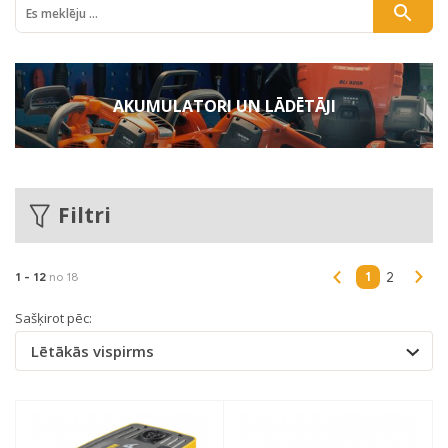
AKUMULATORI UN LĀDĒTĀJI
Filtri
1
1 -
12
no 18
2
Sašķirot pēc:
Lētākās vispirms