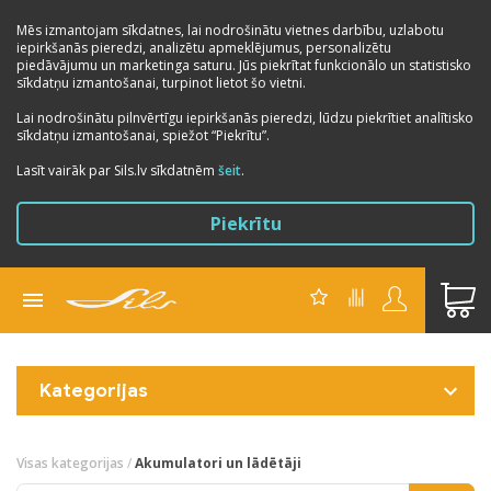
Mēs izmantojam sīkdatnes, lai nodrošinātu vietnes darbību, uzlabotu
iepirkšanās pieredzi, analizētu apmeklējumus, personalizētu
piedāvājumu un marketinga saturu. Jūs piekrītat funkcionālo un statistisko
sīkdatņu izmantošanai, turpinot lietot šo vietni.
Lai nodrošinātu pilnvērtīgu iepirkšanās pieredzi, lūdzu piekrītiet analītisko
sīkdatņu izmantošanai, spiežot “Piekrītu”.
Lasīt vairāk par Sils.lv sīkdatnēm
šeit
.
Piekrītu
Kategorijas
Visas kategorijas
/
Akumulatori un lādētāji