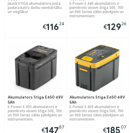
Jaunā STIGA akumulatora josta
E-Power E 440 akumulators ir
padara katru darbu vienkāršāku
piemērots visiem Stiga 500, 700
un vieglāku!
un 900 Series zāles pļāvējiem un
instrumentiem.
24
26
116
129
€
€
Akumulators Stiga E450 48V
Akumulators Stiga E450 48V
5Ah
5Ah
E-Power E 450 akumulators ir
E-Power E 450 akumulators ir
piemērots visiem Stiga 500, 700
piemērots visiem Stiga 500, 700
un 900 Series zāles pļāvējiem un
un 900 Series zāles pļāvējiem un
instrumentiem.
instrumentiem.
87
07
147
185
€
€