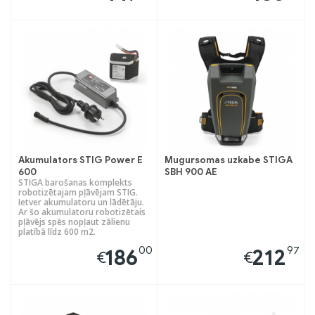
Akumulators STIG Power E
Mugursomas uzkabe STIGA
600
SBH 900 AE
STIGA barošanas komplekts
robotizētajam pļāvējam STIG.
Ietver akumulatoru un lādētāju.
Ar šo akumulatoru robotizētais
pļāvējs spēs nopļaut zālienu
platībā līdz 600 m2.
00
97
186
212
€
€