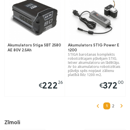
Akumulators Stiga SBT 2580
Akumulators STIG Power E
AE 80V 2.5Ah
1200
STIGA barošanas komplekts
robotizētajam pļāvējam STIG.
Ietver akumulatoru un lādētāju.
Ar šo akumulatoru robotizētais
pļāvējs spēs nopļaut zālienu
platībā līdz 1200 m2.
26
00
222
372
€
€
1
2
Zīmoli