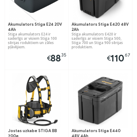
Akumulators Stiga E24 20V
Akumulators Stiga E420 48V
4Ah
2Ah
Stiga akumulators E24 ir
Stiga akumulators E420 ir
saderīgs ar visiem Stiga 100
saderīgs ar visiem Stiga 500,
sērijas roduktiem un zāles
Stiga 700 un Stiga 900 sērijas
pļāvējiem.
produktiem.
35
67
88
110
€
€
Jostas uzkabe STIGA BB
Akumulators Stiga E440
700e
48V 4Ah