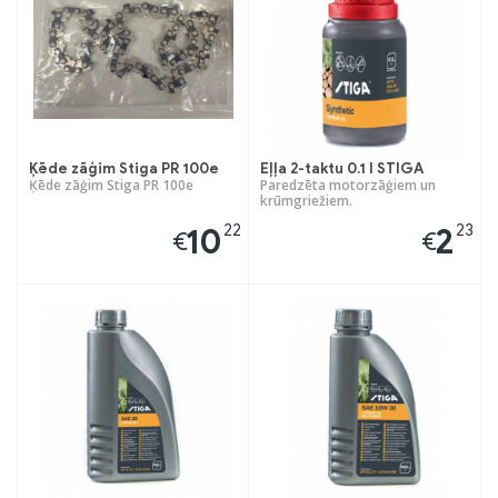
Ķēde zāģim Stiga PR 100e
Eļļa 2-taktu 0.1 l STIGA
Ķēde zāģim Stiga PR 100e
Paredzēta motorzāģiem un
krūmgriežiem.
22
23
10
2
€
€