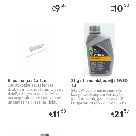
58
60
9
10
€
€
Eļļas maiņas šprice
Stiga transmisijas eļļa 5W50
Kad apkopjat savas ierīces,
1,4l
dažkārt ir nepieciešams izliet no
SAE 5W-50 ir transmisijas eļļa,
dzinēja degvielu vai eļļu. Mūsu
kas garantē augstu veiktspēju
parocīgā šļirce atvieglo šo darbu
gan ļoti zemā, gan ļoti augstā
un samazina pilēšanas risku.
temperatūrā (no -20° līdz +50°).
63
57
11
21
€
€