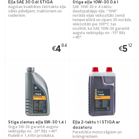
Eļļa SAE 30 0.6l STIGA
Stiga eļļa 10W-30 0.6 l
Augstas kvalitātes četrtaktu eļļa
SAE 10W-30 ir 4-taktu
zāles pļāvējiem, traktoriem un
daudzpakāpju eļļa. “10W″
raideriem.
norāda eļļas viskozitāti zemā
temperatūrā un cipars 30 norāda
viskozitāti pie 100°C: tas
nozīmē, ka SAE 10W-30 garantē
augstu veiktspēju no -15° līdz
+40°.
84
12
4
5
€
€
Stiga ziemas eļļa 5W-30 1.4 l
Eļļa 2-taktu 1 l STIGA ar
Stiga 5W-30 garantē augstu
dozatoru
veiktspēju no -20° līdz +40°.
Paredzēta motorzāģiem un
Pudelē ir 1,4 litri produkta.
krūmgriežiem.