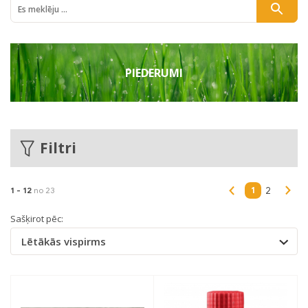
PIEDERUMI
Filtri
1
1 -
12
no 23
2
Sašķirot pēc:
Lētākās vispirms