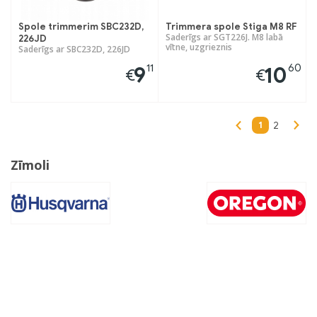
Spole trimmerim SBC232D,
Trimmera spole Stiga M8 RF
Saderīgs ar SGT226J. M8 labā
226JD
vītne, uzgrieznis
Saderīgs ar SBC232D, 226JD
11
60
9
10
€
€
1
2
Zīmoli