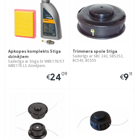
Apkopes komplekts Stiga
Trimmera spole Stiga
Saderīgs ar SBC 242, SBS252,
dzinējiem
BC545, BC555
Saderīga ar Stiga St WBE170/ST
WBE170 LS dzinējiem.
09
11
24
9
€
€