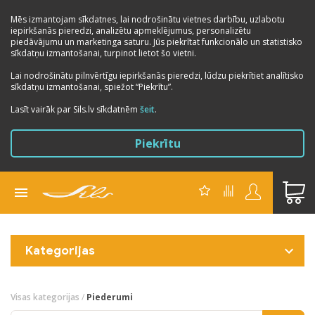
Mēs izmantojam sīkdatnes, lai nodrošinātu vietnes darbību, uzlabotu
iepirkšanās pieredzi, analizētu apmeklējumus, personalizētu
piedāvājumu un marketinga saturu. Jūs piekrītat funkcionālo un statistisko
sīkdatņu izmantošanai, turpinot lietot šo vietni.
Lai nodrošinātu pilnvērtīgu iepirkšanās pieredzi, lūdzu piekrītiet analītisko
sīkdatņu izmantošanai, spiežot “Piekrītu”.
Lasīt vairāk par Sils.lv sīkdatnēm
šeit
.
Piekrītu
Kategorijas
Visas kategorijas
/
Piederumi