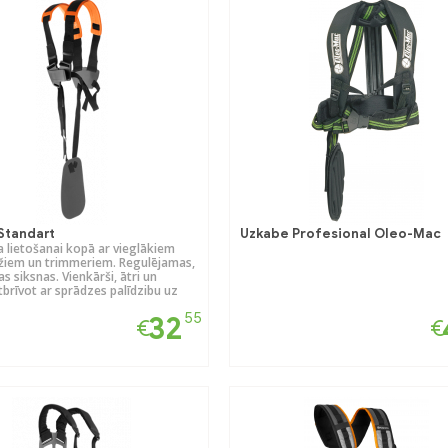
Standart
Uzkabe Profesional Oleo-Mac
a lietošanai kopā ar vieglākiem
žiem un trimmeriem. Regulējamas,
s siksnas. Vienkārši, ātri un
atbrīvot ar sprādzes palīdzibu uz
55
32
€
€