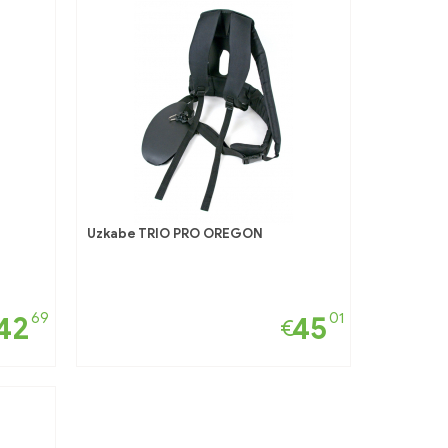
Uzkabe TRIO PRO OREGON
69
01
42
45
€