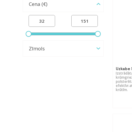
Cena (€)
Zīmols
Uzkabe 
Izstrādāt
krūmgrie
polsterēta
efektīvi 
krūtīm.