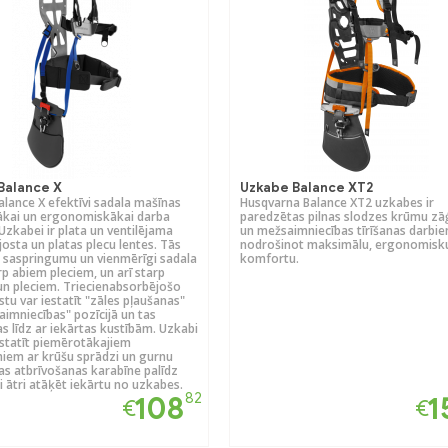
Balance X
Uzkabe Balance XT2
lance X efektīvi sadala mašīnas
Husqvarna Balance XT2 uzkabes ir
ākai un ergonomiskākai darba
paredzētas pilnas slodzes krūmu zā
 Uzkabei ir plata un ventilējama
un mežsaimniecības tīrīšanas darbie
osta un platas plecu lentes. Tās
nodrošinot maksimālu, ergonomisk
 saspringumu un vienmērīgi sadala
komfortu.
rp abiem pleciem, un arī starp
n pleciem. Triecienabsorbējošo
stu var iestatīt "zāles pļaušanas"
aimniecības" pozīcijā un tas
as līdz ar iekārtas kustībām. Uzkabi
iestatīt piemērotākajiem
iem ar krūšu sprādzi un gurnu
ras atbrīvošanas karabīne palīdz
 ātri atāķēt iekārtu no uzkabes.
82
108
1
€
€