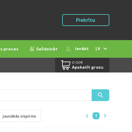
Piekrītu
Ienākt
LV
ās preces
Salīdzināt
0.00
€
Apskatīt grozu
1
Jaunākās vispirms