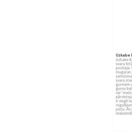
Uzkabe 
Uzkabe Ba
svaru ērt
pozīcijai.
muguras j
samazina
svaru sta
gurniem u
gurnu bal
vai "mežs
pārvietoj
ir viegli 
regulējum
jostu. Āt
maksimāli