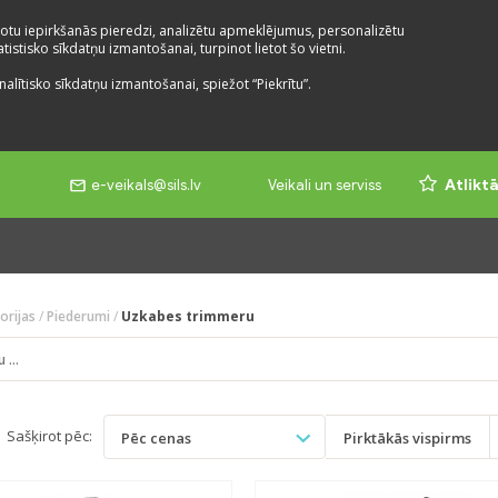
otu iepirkšanās pieredzi, analizētu apmeklējumus, personalizētu
istisko sīkdatņu izmantošanai, turpinot lietot šo vietni.
nalītisko sīkdatņu izmantošanai, spiežot “Piekrītu”.
e-veikals@sils.lv
Veikali un serviss
Atlikt
orijas
/
Piederumi
/
Uzkabes trimmeru
Sašķirot pēc:
Pēc cenas
Pirktākās vispirms