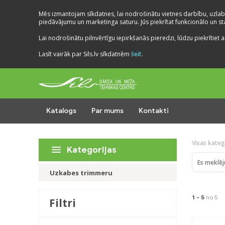
Mēs izmantojam sīkdatnes, lai nodrošinātu vietnes darbību, uzlab
piedāvājumu un marketinga saturu. Jūs piekrītat funkcionālo un stat
Lai nodrošinātu pilnvērtīgu iepirkšanās pieredzi, lūdzu piekrītiet a
Lasīt vairāk par Sils.lv sīkdatnēm
šeit
.
Katalogs
Par mums
Kontakti
Visas kateg
Kategorijas
Uzkabes trimmeru
1 -
5
no 5
Filtri