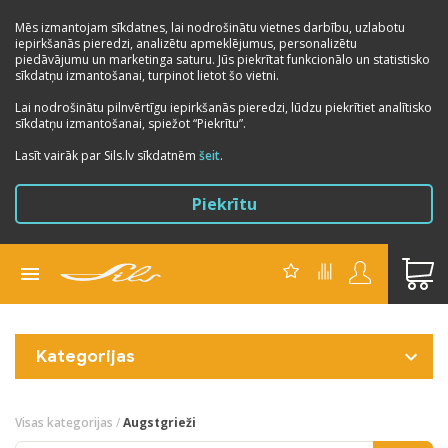
Mēs izmantojam sīkdatnes, lai nodrošinātu vietnes darbību, uzlabotu
iepirkšanās pieredzi, analizētu apmeklējumus, personalizētu
piedāvājumu un marketinga saturu. Jūs piekrītat funkcionālo un statistisko
sīkdatņu izmantošanai, turpinot lietot šo vietni.
Lai nodrošinātu pilnvērtīgu iepirkšanās pieredzi, lūdzu piekrītiet analītisko
sīkdatņu izmantošanai, spiežot “Piekrītu”.
Lasīt vairāk par Sils.lv sīkdatnēm
šeit
.
Piekrītu
Kategorijas
Visas kategorijas
/
Augstgrieži