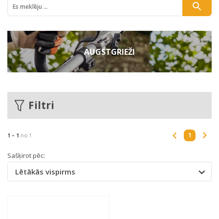
AUGSTGRIEŽI
Filtri
1
1 -
1
no 1
Sašķirot pēc:
Lētākās vispirms