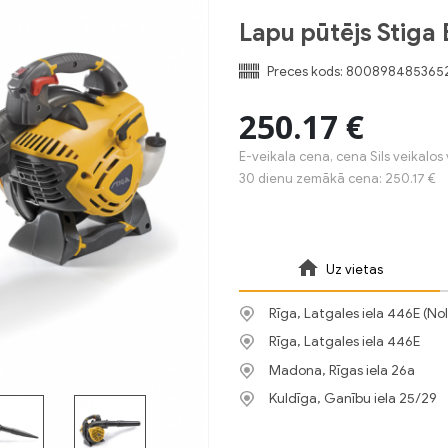
Lapu pūtējs Stiga
Preces kods:
800898485365
250.17 €
E-veikala cena, cena Sils veikalos 
30 dienu zemākā cena: 250.17 €
Uz vietas
Rīga, Latgales iela 446E (No
Rīga, Latgales iela 446E
Madona, Rīgas iela 26a
Kuldīga, Ganību iela 25/29