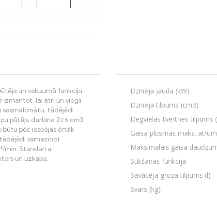
Dzinēja jauda (kW)
 pūtēja un vakuumā funkciju
 izmantot, lai ātri un viegli
Dzinēja tilpums (cm3)
un sasmalcinātu, tādējādi
Degvielas tvertnes tilpums (
lapu pūtēju darbina 27.6 cm3
to būtu pēc iespējas ērtāk
Gaisa plūsmas maks. ātrum
 tādējādi samazinot
Maksimālais gaisa daudzu
m³/min. Standarta
ektors un uzkabe.
Sūkšanas funkcija
Savācēja groza tilpums (l)
Svars (kg)