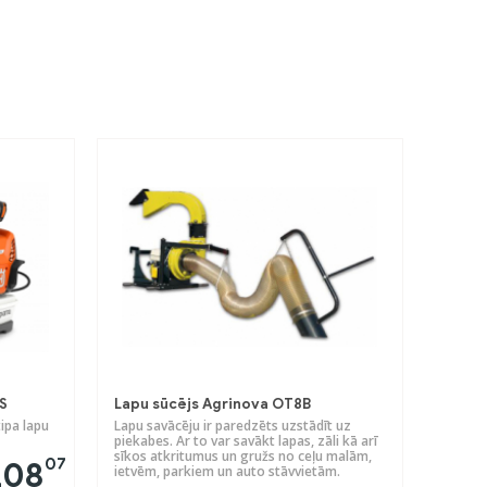
S
Lapu sūcējs Agrinova OT8B
ipa lapu
Lapu savācēju ir paredzēts uzstādīt uz
piekabes. Ar to var savākt lapas, zāli kā arī
sīkos atkritumus un gružs no ceļu malām,
07
208
ietvēm, parkiem un auto stāvvietām.