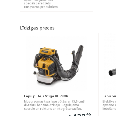
speciāli paredzēts
Husqvarna produktiem.
Līdzīgas preces
Lapu pūtējs Stiga BL 980R
Lapu pū
Mugursomas tipa lapu pūtējs ar 75,6 cm3
Efektīvs 
divtaktu benzīna dzinēju. Regulējama
apvieno 
caurule un rokturis ar integrētu vadību.
lietošanu
45