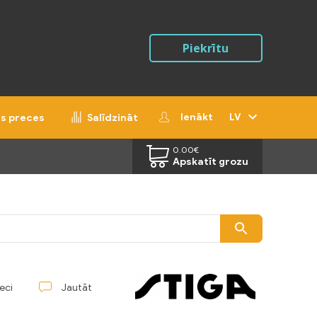
Piekrītu
Ienākt
LV
ās preces
Salīdzināt
0.00
€
Apskatīt grozu
reci
Jautāt