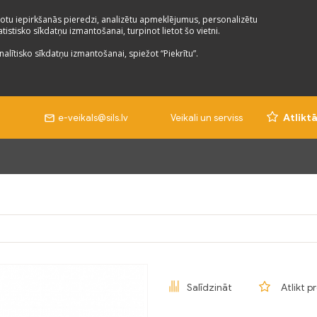
otu iepirkšanās pieredzi, analizētu apmeklējumus, personalizētu
istisko sīkdatņu izmantošanai, turpinot lietot šo vietni.
nalītisko sīkdatņu izmantošanai, spiežot “Piekrītu”.
e-veikals@sils.lv
Veikali un serviss
Atlikt
Salīdzināt
Atlikt p