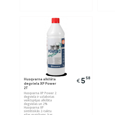
58
5
Husqvarna alkilāta
€
degviela XP Power
2T
Husqvarna XP Power 2
degviela ir uzlabotas
veiktspējas alkilāta
degvielas un 2%
Husqvarna XP
sintētiskās 2-taktu
eļļas maisījums, kas