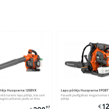
tējs Husqvarna 125BVX
Lapu pūtējs Husqvarna 590BT
rokā turams lapu pūtējs, kas sevī
Pasaulē jaudīgākais mugursomas t
augstu pūšanas jaudu un ērtu
pūtējs
.
1
€
97