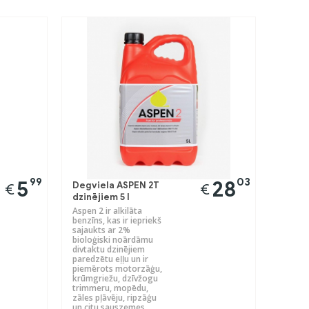
Next
99
03
5
28
Degviela ASPEN 2T
€
€
dzinējiem 5 l
Aspen 2 ir alkilāta
benzīns, kas ir iepriekš
sajaukts ar 2%
bioloģiski noārdāmu
divtaktu dzinējiem
paredzētu eļļu un ir
piemērots motorzāģu,
krūmgriežu, dzīvžogu
trimmeru, mopēdu,
zāles pļāvēju, ripzāģu
un citu sauszemes