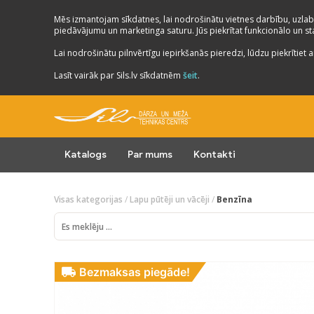
Mēs izmantojam sīkdatnes, lai nodrošinātu vietnes darbību, uzlab
piedāvājumu un marketinga saturu. Jūs piekrītat funkcionālo un stat
Lai nodrošinātu pilnvērtīgu iepirkšanās pieredzi, lūdzu piekrītiet a
Lasīt vairāk par Sils.lv sīkdatnēm
šeit
.
Katalogs
Par mums
Kontakti
Visas kategorijas
/
Lapu pūtēji un vācēji
/
Benzīna
Bezmaksas piegāde!