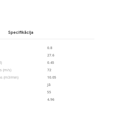
Specifikācija
0.8
27.6
l)
0.45
s (m/s)
72
ms (m3/min)
10.05
Jā
55
4.96