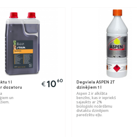
60
10
ktu 1 l
Degviela ASPEN 2T
€
r dozatoru
dzinējiem 1 l
a
Aspen 2 ir alkilāta
ģiem un
benzīns, kas ir iepriekš
žiem.
sajaukts ar 2%
bioloģiski noārdāmu
divtaktu dzinējiem
paredzētu eļļu.