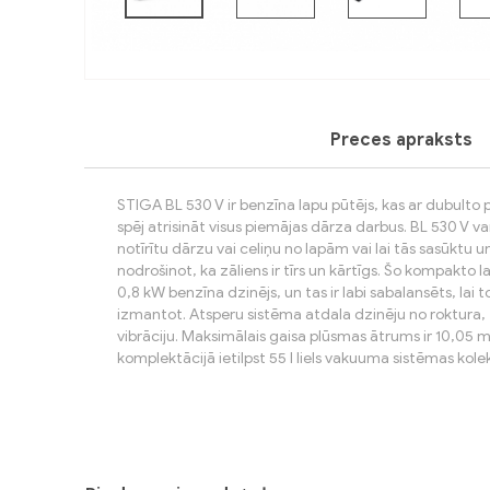
Preces apraksts
STIGA BL 530 V ir benzīna lapu pūtējs, kas ar dubulto
spēj atrisināt visus piemājas dārza darbus. BL 530 V var
notīrītu dārzu vai celiņu no lapām vai lai tās sasūktu 
nodrošinot, ka zāliens ir tīrs un kārtīgs. Šo kompakto 
0,8 kW benzīna dzinējs, un tas ir labi sabalansēts, lai 
izmantot. Atsperu sistēma atdala dzinēju no roktura,
vibrāciju. Maksimālais gaisa plūsmas ātrums ir 10,05 
komplektācijā ietilpst 55 l liels vakuuma sistēmas kol