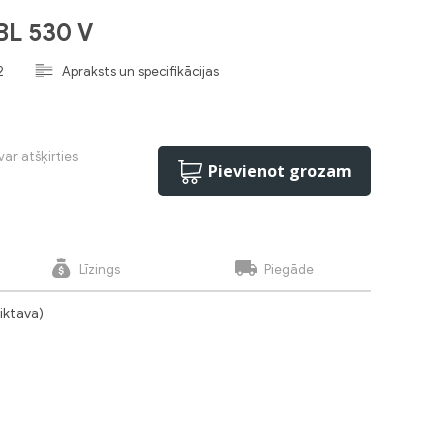
 BL 530 V
2
Apraksts un specifikācijas
var atšķirties
Pievienot grozam
Līzings
Piegāde
liktava)