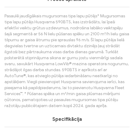
Pasaulē jaudīgākais mugursomas tipa lapu pūtējs* Mugursomas
tipa lapu pūtējs Husqvarna 590BTS, kas izstrādāts, lai īpaši
efektīvi veiktu grūtus uzdevumus, nodrošina labāko veiktspēju
šajā segmentā ar 56 N lielu pūšanas spēku un 2100 m³/h lielu gaisa
tilpumu ar gaisa ātrumu pie sprauslas 96 m/s. Šī lapu pūtēja lielā
degvielas tvertne un uzticamais divtaktu dzinējs ļauj strādāt
ilgstoši bez pārtraukuma visas darba dienas garumā. Turklāt
polsterētā stiprinājuma siksna ar gurnu jostu vienmērīgi sadala
svaru, savukārt Husqvarna LowVib® mazina operatora nogurumu,
strādājot ilgas darba stundas. 590BTS ir aprīkots arī ar
AutoTune®, kas atvieglo pūtēja iedarbināšanu neatkarīgi no
apstākļiem. Viegli pievienojiet Husqvarna savienojuma ierīci, kas
pieejama kā papildpiederums, lai to pievienotu Husqvarna Fleet
Services™. * Pūšanas spēka un m³/min gaisa plūsmas mērījumi
ņūtonos, pamatojoties uz pasaules mugursomas tipa pūtēju
ražotāju publicētajiem datiem kopš 2024. gada aprīļa.
Specifikācija