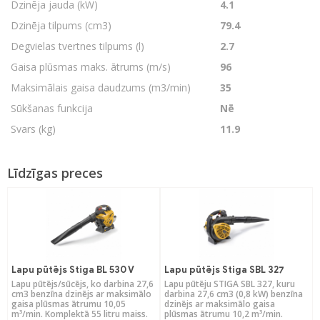
Dzinēja jauda (kW)
4.1
Dzinēja tilpums (cm3)
79.4
Degvielas tvertnes tilpums (l)
2.7
Gaisa plūsmas maks. ātrums (m/s)
96
Maksimālais gaisa daudzums (m3/min)
35
Sūkšanas funkcija
Nē
Svars (kg)
11.9
Līdzīgas preces
Lapu pūtējs Stiga BL 530 V
Lapu pūtējs Stiga SBL 327
Lapu pūtējs/sūcējs, ko darbina 27,6
Lapu pūtēju STIGA SBL 327, kuru
cm3 benzīna dzinējs ar maksimālo
darbina 27,6 cm3 (0,8 kW) benzīna
gaisa plūsmas ātrumu 10,05
dzinējs ar maksimālo gaisa
m³/min. Komplektā 55 litru maiss.
plūsmas ātrumu 10,2 m³/min.