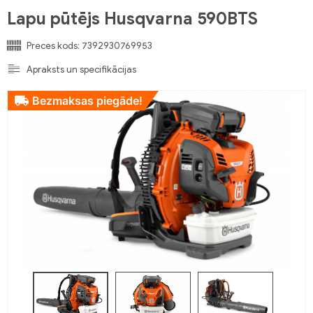
Lapu pūtējs Husqvarna 590BTS
Preces kods:
7392930769953
Apraksts un specifikācijas
Bezmaksas piegāde!