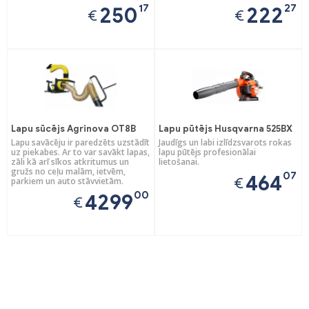
17
27
250
222
€
€
Lapu sūcējs Agrinova OT8B
Lapu pūtējs Husqvarna 525BX
Lapu savācēju ir paredzēts uzstādīt
Jaudīgs un labi izlīdzsvarots rokas
uz piekabes. Ar to var savākt lapas,
lapu pūtējs profesionālai
zāli kā arī sīkos atkritumus un
lietošanai.
gružs no ceļu malām, ietvēm,
07
464
€
parkiem un auto stāvvietām.
00
4299
€