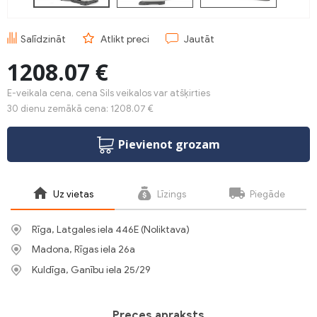
Salīdzināt
Atlikt preci
Jautāt
1208.07 €
E-veikala cena, cena Sils veikalos var atšķirties
30 dienu zemākā cena: 1208.07 €
Pievienot grozam
Uz vietas
Līzings
Piegāde
Rīga, Latgales iela 446E (Noliktava)
Madona, Rīgas iela 26a
Kuldīga, Ganību iela 25/29
Preces apraksts