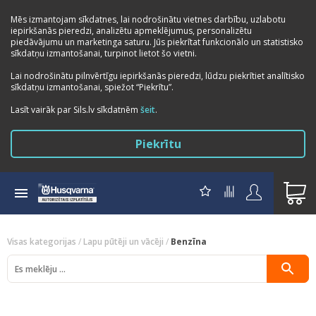
Mēs izmantojam sīkdatnes, lai nodrošinātu vietnes darbību, uzlabotu
iepirkšanās pieredzi, analizētu apmeklējumus, personalizētu
piedāvājumu un marketinga saturu. Jūs piekrītat funkcionālo un statistisko
sīkdatņu izmantošanai, turpinot lietot šo vietni.
Lai nodrošinātu pilnvērtīgu iepirkšanās pieredzi, lūdzu piekrītiet analītisko
sīkdatņu izmantošanai, spiežot “Piekrītu”.
Previous
Next
Lasīt vairāk par Sils.lv sīkdatnēm
šeit
.
Piekrītu
Visas kategorijas
/
Lapu pūtēji un vācēji
/
Benzīna