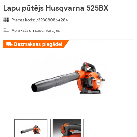
Lapu pūtējs Husqvarna 525BX
Preces kods:
7393080864284
Apraksts un specifikācijas
Bezmaksas piegāde!