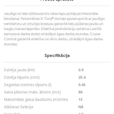
Jaudīgs un labi izlīdzsvarots rokas lapu pūtējs profesionālai
lietošanai. Patentētais X-Torq® dzinējs apvienojumā ar jaudīgo
ventilatoru un izturīgo korpusu garantē lielu pūšanas jaudu un
vieglu manevrējamību. Efektīvā pretvibrāciju sistēma LowVib
samazina darba slodzi strādājot ilgas darba stundas. Cruise
Control garantē efektīvu un ērtu darbu, strādājot ilgas darba
stundas.
Specifikācija
Dzinēja jauda (kW)
0.9
Dzinēja tilpums (cm3)
25.4
Degvielas tvertnes tilpums (l)
0.45
Gaisa plūsmas maks. ātrums (m/s)
86
Maksimālais gaisa daudzums (m3/min)
13
Sūkšanas funkcija
Nē