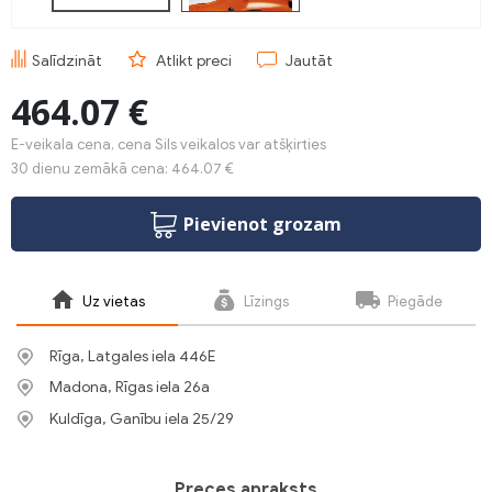
Salīdzināt
Atlikt preci
Jautāt
464.07 €
E-veikala cena, cena Sils veikalos var atšķirties
30 dienu zemākā cena: 464.07 €
Pievienot grozam
Uz vietas
Līzings
Piegāde
Rīga, Latgales iela 446E
Madona, Rīgas iela 26a
Kuldīga, Ganību iela 25/29
Preces apraksts