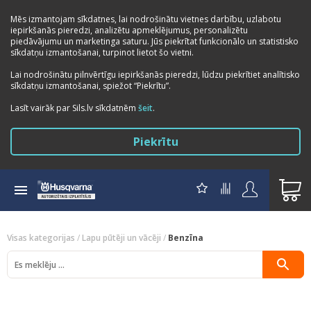
Mēs izmantojam sīkdatnes, lai nodrošinātu vietnes darbību, uzlabotu
iepirkšanās pieredzi, analizētu apmeklējumus, personalizētu
piedāvājumu un marketinga saturu. Jūs piekrītat funkcionālo un statistisko
sīkdatņu izmantošanai, turpinot lietot šo vietni.
Lai nodrošinātu pilnvērtīgu iepirkšanās pieredzi, lūdzu piekrītiet analītisko
sīkdatņu izmantošanai, spiežot “Piekrītu”.
Previous
Next
Lasīt vairāk par Sils.lv sīkdatnēm
šeit
.
Piekrītu
Visas kategorijas
/
Lapu pūtēji un vācēji
/
Benzīna