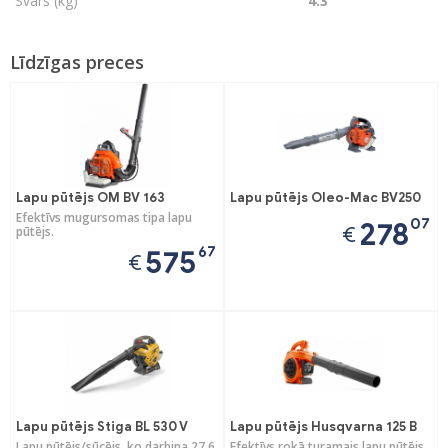
Svars (kg)
4.3
Līdzīgas preces
Lapu pūtējs OM BV 163
Lapu pūtējs Oleo-Mac BV250
Efektīvs mugursomas tipa lapu
07
278
€
pūtējs.
67
575
€
Lapu pūtējs Stiga BL 530 V
Lapu pūtējs Husqvarna 125 B
Lapu pūtējs/sūcējs, ko darbina 27,6
Efektīvs rokā turamais lapu pūtējs,