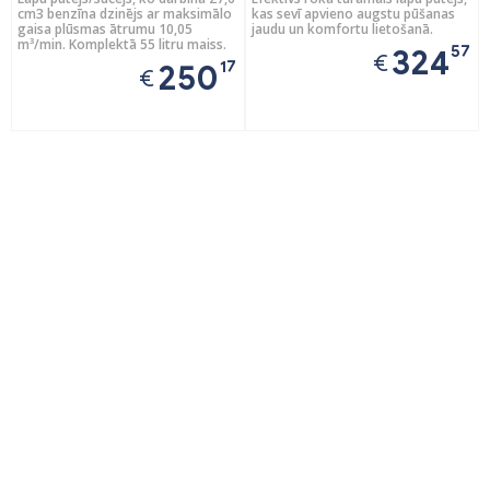
cm3 benzīna dzinējs ar maksimālo
kas sevī apvieno augstu pūšanas
gaisa plūsmas ātrumu 10,05
jaudu un komfortu lietošanā.
m³/min. Komplektā 55 litru maiss.
57
324
€
17
250
€