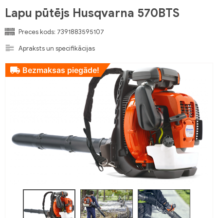
Lapu pūtējs Husqvarna 570BTS
Preces kods:
7391883595107
Apraksts un specifikācijas
Bezmaksas piegāde!