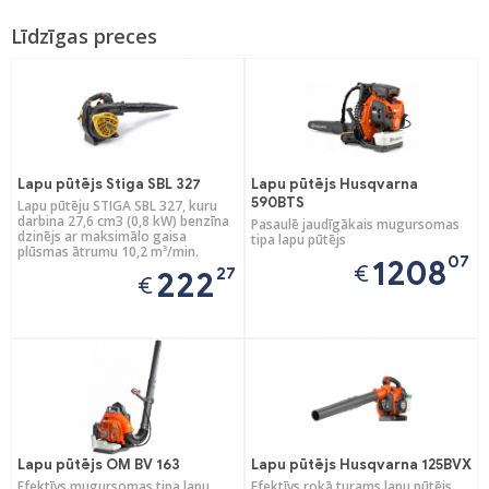
Līdzīgas preces
Lapu pūtējs Stiga SBL 327
Lapu pūtējs Husqvarna
590BTS
Lapu pūtēju STIGA SBL 327, kuru
darbina 27,6 cm3 (0,8 kW) benzīna
Pasaulē jaudīgākais mugursomas
dzinējs ar maksimālo gaisa
tipa lapu pūtējs
plūsmas ātrumu 10,2 m³/min.
07
1208
€
27
222
€
Lapu pūtējs OM BV 163
Lapu pūtējs Husqvarna 125BVX
Efektīvs mugursomas tipa lapu
Efektīvs rokā turams lapu pūtējs,