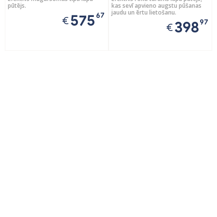
pūtējs.
kas sevī apvieno augstu pūšanas
jaudu un ērtu lietošanu.
67
575
€
97
398
€