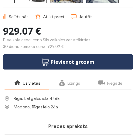
Salīdzināt
Atlikt preci
Jautāt
929.07 €
E-veikala cena, cena Sils veikalos var atšķirties
30 dienu zemākā cena: 929.07 €
Pievienot grozam
Uz vietas
Līzings
Piegāde
Rīga, Latgales iela 446E
Madona, Rīgas iela 26a
Preces apraksts