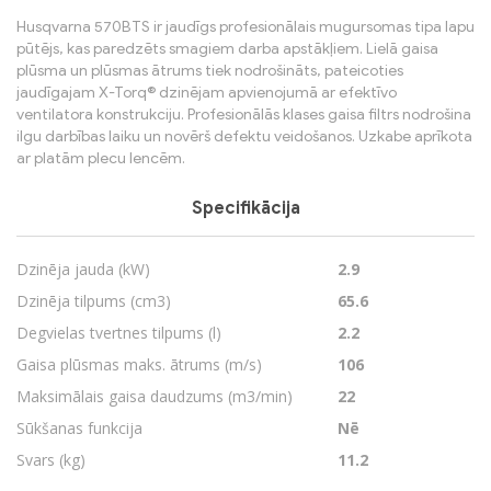
Husqvarna 570BTS ir jaudīgs profesionālais mugursomas tipa lapu
pūtējs, kas paredzēts smagiem darba apstākļiem. Lielā gaisa
plūsma un plūsmas ātrums tiek nodrošināts, pateicoties
jaudīgajam X-Torq® dzinējam apvienojumā ar efektīvo
ventilatora konstrukciju. Profesionālās klases gaisa filtrs nodrošina
ilgu darbības laiku un novērš defektu veidošanos. Uzkabe aprīkota
ar platām plecu lencēm.
Specifikācija
Dzinēja jauda (kW)
2.9
Dzinēja tilpums (cm3)
65.6
Degvielas tvertnes tilpums (l)
2.2
Gaisa plūsmas maks. ātrums (m/s)
106
Maksimālais gaisa daudzums (m3/min)
22
Sūkšanas funkcija
Nē
Svars (kg)
11.2