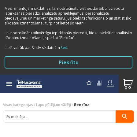
Mēs izmantojam sīkdatnes, lai nodrošinātu vietnes darbību, uzlabotu
iepirkšanās pieredzi, analizētu apmeklējumus, personalizētu
piedāvājumu un marketinga saturu. Jūs piekrītat funkcionālo un statistisko
sīkdatņu izmantošanai, turpinot lietot šo vietni.
Lai nodrošinātu pilnvērtīgu iepirkšanās pieredzi, lūdzu piekrītiet analītisko
sīkdatņu izmantošanai, spiežot “Piekrītu”.
Previous
Next
Lasīt vairāk par Sils.lv sīkdatnēm
šeit
.
Piekrītu
Visas kategorijas
/
Lapu pūtēji un vācēji
/
Benzīna