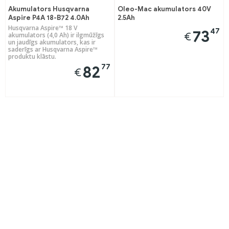
Akumulators Husqvarna
Oleo-Mac akumulators 40V
Aspire P4A 18-B72 4.0Ah
2.5Ah
Husqvarna Aspire™ 18 V
47
73
€
akumulators (4,0 Ah) ir ilgmūžīgs
un jaudīgs akumulators, kas ir
saderīgs ar Husqvarna Aspire™
produktu klāstu.
77
82
€