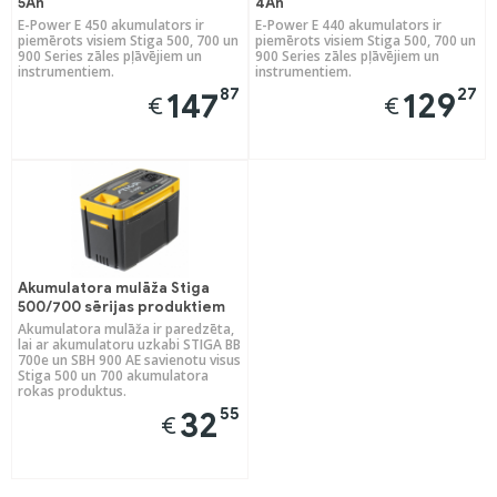
5Ah
4Ah
E-Power E 450 akumulators ir
E-Power E 440 akumulators ir
piemērots visiem Stiga 500, 700 un
piemērots visiem Stiga 500, 700 un
900 Series zāles pļāvējiem un
900 Series zāles pļāvējiem un
instrumentiem.
instrumentiem.
87
27
147
129
€
€
Akumulatora mulāža Stiga
500/700 sērijas produktiem
Akumulatora mulāža ir paredzēta,
lai ar akumulatoru uzkabi STIGA BB
700e un SBH 900 AE savienotu visus
Stiga 500 un 700 akumulatora
rokas produktus.
55
32
€