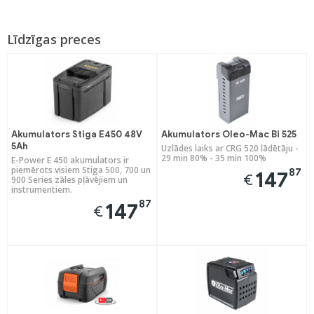
Līdzīgas preces
Akumulators Stiga E450 48V
Akumulators Oleo-Mac Bi 525
5Ah
Uzlādes laiks ar CRG 520 lādētāju -
29 min 80% - 35 min 100%
E-Power E 450 akumulators ir
piemērots visiem Stiga 500, 700 un
87
147
€
900 Series zāles pļāvējiem un
instrumentiem.
87
147
€