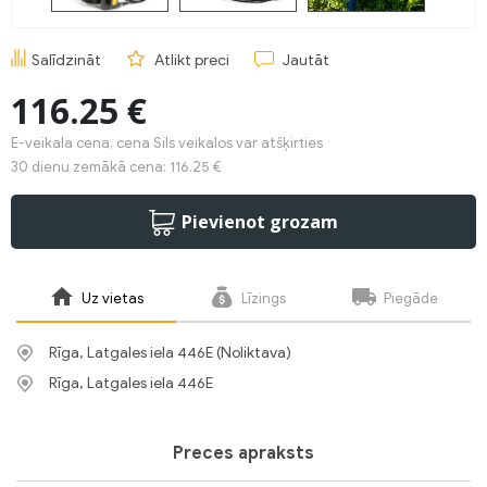
Salīdzināt
Atlikt preci
Jautāt
116.25 €
E-veikala cena, cena Sils veikalos var atšķirties
30 dienu zemākā cena: 116.25 €
Pievienot grozam
Uz vietas
Līzings
Piegāde
Rīga, Latgales iela 446E (Noliktava)
Rīga, Latgales iela 446E
Preces apraksts