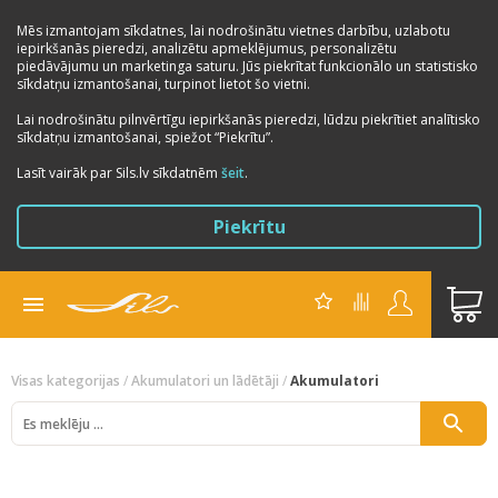
Mēs izmantojam sīkdatnes, lai nodrošinātu vietnes darbību, uzlabotu
iepirkšanās pieredzi, analizētu apmeklējumus, personalizētu
piedāvājumu un marketinga saturu. Jūs piekrītat funkcionālo un statistisko
sīkdatņu izmantošanai, turpinot lietot šo vietni.
Lai nodrošinātu pilnvērtīgu iepirkšanās pieredzi, lūdzu piekrītiet analītisko
sīkdatņu izmantošanai, spiežot “Piekrītu”.
Previous
Next
Lasīt vairāk par Sils.lv sīkdatnēm
šeit
.
Piekrītu
Visas kategorijas
/
Akumulatori un lādētāji
/
Akumulatori