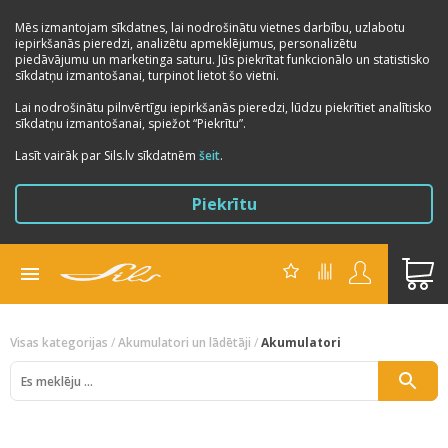
Mēs izmantojam sīkdatnes, lai nodrošinātu vietnes darbību, uzlabotu
iepirkšanās pieredzi, analizētu apmeklējumus, personalizētu
piedāvājumu un marketinga saturu. Jūs piekrītat funkcionālo un statistisko
sīkdatņu izmantošanai, turpinot lietot šo vietni.
Lai nodrošinātu pilnvērtīgu iepirkšanās pieredzi, lūdzu piekrītiet analītisko
sīkdatņu izmantošanai, spiežot “Piekrītu”.
Lasīt vairāk par Sils.lv sīkdatnēm
šeit
.
Piekrītu
Visas kategorijas
/
Akumulatori un lādētāji
/
Akumulatori