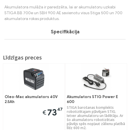
Akumulatora mulāža ir paredzēta, lai ar akumulatoru uzkabi
STIGA BB 700e un SBH 900 AE savienotu visus Stiga 500 un 700
akumulatora rokas produktus.
Specifikācija
Līdzīgas preces
Oleo-Mac akumulators 40V
Akumulators STIG Power E
2.5Ah
600
STIGA barošanas komplekts
47
73
€
robotizētajam pļāvējam STIG.
Ietver akumulatoru un lādētāju. Ar
šo akumulatoru robotizētais
pļāvējs spēs nopļaut zālienu platībā
līdz 600 m2.