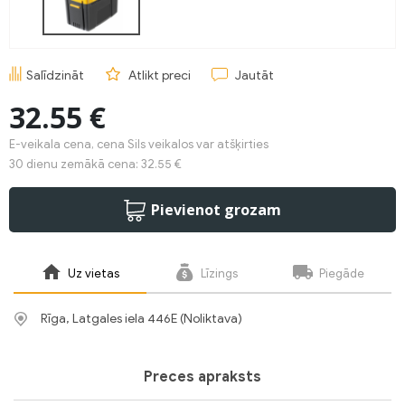
Salīdzināt
Atlikt preci
Jautāt
32.55 €
E-veikala cena, cena Sils veikalos var atšķirties
30 dienu zemākā cena: 32.55 €
Pievienot grozam
Uz vietas
Līzings
Piegāde
Rīga, Latgales iela 446E (Noliktava)
Preces apraksts