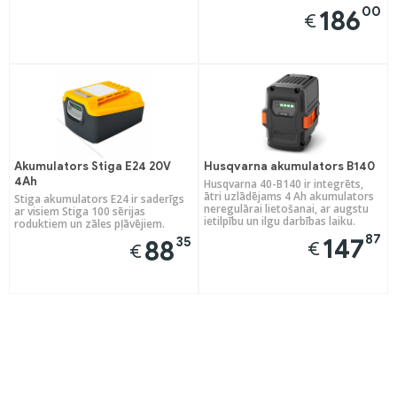
00
186
€
Akumulators Stiga E24 20V
Husqvarna akumulators B140
4Ah
Husqvarna 40-B140 ir integrēts,
ātri uzlādējams 4 Ah akumulators
Stiga akumulators E24 ir saderīgs
neregulārai lietošanai, ar augstu
ar visiem Stiga 100 sērijas
ietilpību un ilgu darbības laiku.
roduktiem un zāles pļāvējiem.
87
147
35
88
€
€