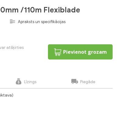
.0mm /110m Flexiblade
3
Apraksts un specifikācijas
var atšķirties
Pievienot grozam
Līzings
Piegāde
liktava)