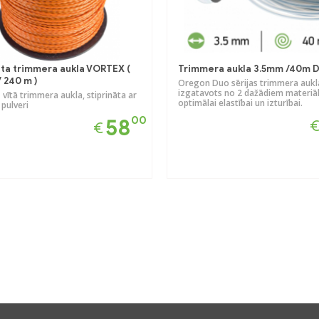
āta trimmera aukla VORTEX (
Trimmera aukla 3.5mm /40m D
 240 m )
Oregon Duo sērijas trimmera aukl
izgatavots no 2 dažādiem materiā
vītā trimmera aukla, stiprināta ar
optimālai elastībai un izturībai.
 pulveri
00
58
€