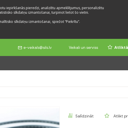
otu iepirkšanās pieredzi, analizētu apmeklējumus, personalizētu
istisko sīkdatņu izmantošanai, turpinot lietot šo vietni.
nalītisko sīkdatņu izmantošanai, spiežot “Piekrītu”.
e-veikals@sils.lv
Veikali un serviss
Atlikt
Salīdzināt
Atlikt p