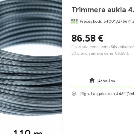
Trimmera aukla 4
Preces kods:
540018275674
86.58 €
E-veikala cena, cena Sils veikalos 
30 dienu zemākā cena: 86.58 €
Uz vietas
Rīga, Latgales iela 446E (No