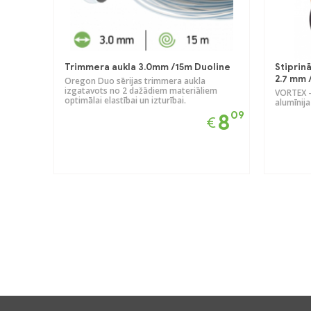
Trimmera aukla 3.0mm /15m Duoline
Stiprin
2.7 mm /
Oregon Duo sērijas trimmera aukla
izgatavots no 2 dažādiem materiāliem
VORTEX - 
optimālai elastībai un izturībai.
alumīnija
09
8
€