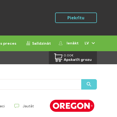
Piekrītu
Ienākt
LV
ās preces
Salīdzināt
0.00
€
Apskatīt grozu
reci
Jautāt