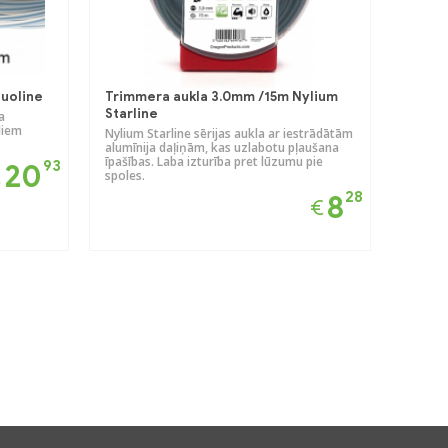
uoline
Trimmera aukla 3.0mm /15m Nylium
Starline
a
liem
Nylium Starline sērijas aukla ar iestrādātām
alumīnija daļiņām, kas uzlabotu pļaušana
īpašības. Laba izturība pret lūzumu pie
93
20
€
spoles.
28
8
€