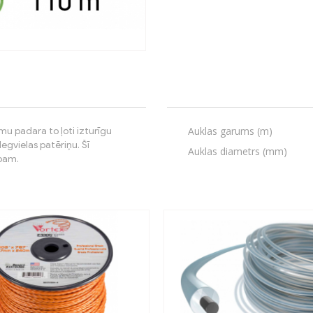
Auklas garums (m)
mu padara to ļoti izturīgu
gvielas patēriņu. Šī
Auklas diametrs (mm)
rbam.