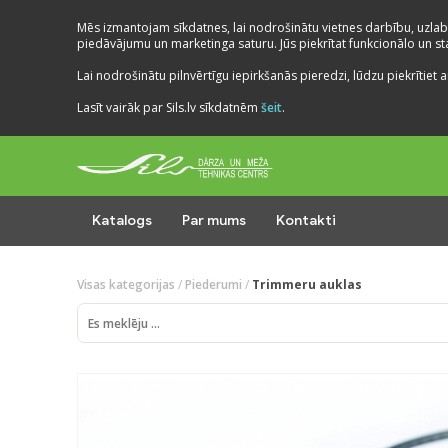
Mēs izmantojam sīkdatnes, lai nodrošinātu vietnes darbību, uzlab
piedāvājumu un marketinga saturu. Jūs piekrītat funkcionālo un stat
Lai nodrošinātu pilnvērtīgu iepirkšanās pieredzi, lūdzu piekrītiet a
Lasīt vairāk par Sils.lv sīkdatnēm
šeit
.
Katalogs
Par mums
Kontakti
Visas kategorijas
/
Piederumi
/
Trimmeru auklas