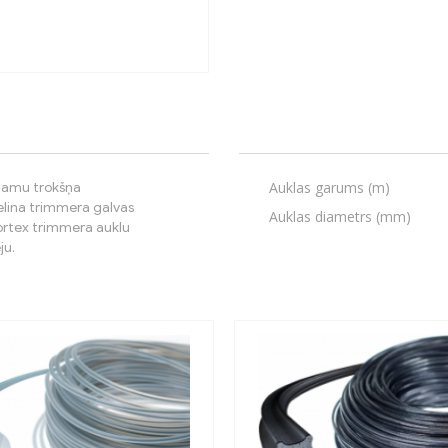
Auklas garums (m)
ojamu trokšņa
elina trimmera galvas
Auklas diametrs (mm)
ortex trimmera auklu
ju.