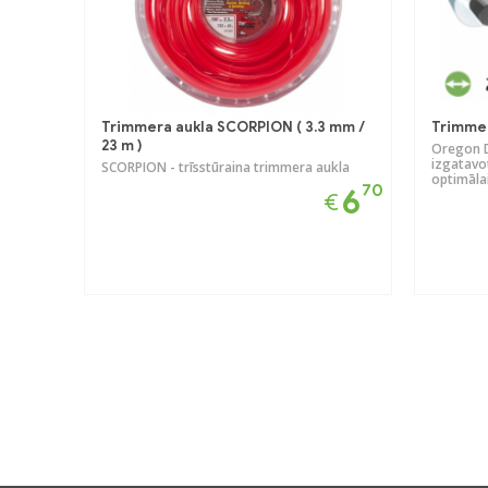
Trimmera aukla SCORPION ( 3.3 mm /
Trimmer
23 m )
Oregon D
izgatavo
SCORPION - trīsstūraina trimmera aukla
optimālai
70
6
€