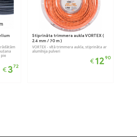
ylium
Stiprināta trimmera aukla VORTEX (
2.4 mm / 70 m )
strādātām
VORTEX - vītā trimmera aukla, stiprināta ar
ļaušana
alumīnija pulveri
 pie
90
12
€
72
3
€