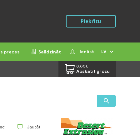
Piekrītu
Ienākt
LV
ās preces
Salīdzināt
0.00
€
Apskatīt grozu
reci
Jautāt