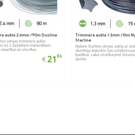
a aukla 2.4mm /90m Duoline
Trimmera aukla 1.3mm /15m N
Starline
uo sērijas trimmera aukla
ts no 2 dažādiem materiāliem
Nylium Starline sērijas aukla ar ie
 elastībai un izturībai.
alumīnija daļiņām, kas uzlabotu p
īpašības. Laba izturība pret lūzumu
86
21
€
spoles.