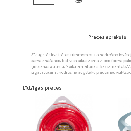
Previous
Preces apraksts
Šī augstās kvalitātes trimmera aukla nodrošina ievēr
samazināšanos, bet vienlaikus zema vilces forma pali
griešanās ātrumu. Neilona materiāls, kas izmantots V
izgatavošanā, nodrošina augstāku pļaušanas veiktspē
Līdzīgas preces