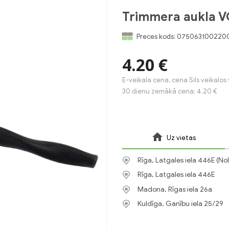
Trimmera aukla V
Preces kods:
075063100220
4.20 €
E-veikala cena, cena Sils veikalos 
30 dienu zemākā cena: 4.20 €
Uz vietas
Rīga, Latgales iela 446E (No
Rīga, Latgales iela 446E
Madona, Rīgas iela 26a
Kuldīga, Ganību iela 25/29