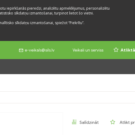
otu iepirkšanās pieredzi, analizētu apmeklējumus, personalizētu
istisko sīkdatņu izmantošanai, turpinot lietot šo vietni.
nalītisko sīkdatņu izmantošanai, spiežot “Piekrītu”.
e-veikals@sils.lv
Veikali un serviss
Atlikt
Salīdzināt
Atlikt p