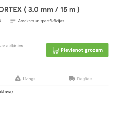
ORTEX ( 3.0 mm / 15 m )
0
Apraksts un specifikācijas
var atšķirties
Pievienot grozam
Līzings
Piegāde
liktava)