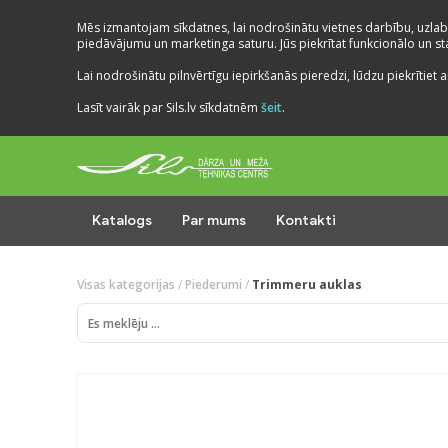
Mēs izmantojam sīkdatnes, lai nodrošinātu vietnes darbību, uzlab
piedāvājumu un marketinga saturu. Jūs piekrītat funkcionālo un stat
Lai nodrošinātu pilnvērtīgu iepirkšanās pieredzi, lūdzu piekrītiet a
Lasīt vairāk par Sils.lv sīkdatnēm
šeit
.
Katalogs
Par mums
Kontakti
Visas kategorijas
/
Piederumi
/
Trimmeru auklas