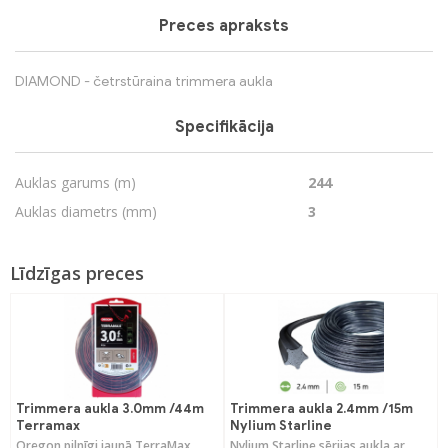
Preces apraksts
DIAMOND - četrstūraina trimmera aukla
Specifikācija
Auklas garums (m)
244
Auklas diametrs (mm)
3
Līdzīgas preces
Trimmera aukla 3.0mm /44m
Trimmera aukla 2.4mm /15m
Terramax
Nylium Starline
Oregon pilnīgi jaunā TerraMax
Nylium Starline sērijas aukla ar