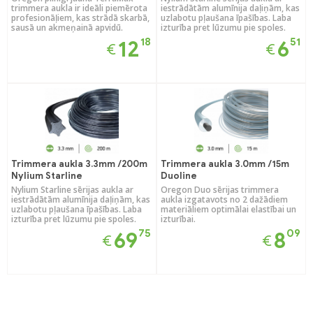
trimmera aukla ir ideāli piemērota
iestrādātām alumīnija daļiņām, kas
profesionāļiem, kas strādā skarbā,
uzlabotu pļaušana īpašības. Laba
sausā un akmeņainā apvidū.
izturība pret lūzumu pie spoles.
18
51
12
6
€
€
Trimmera aukla 3.3mm /200m
Trimmera aukla 3.0mm /15m
Nylium Starline
Duoline
Nylium Starline sērijas aukla ar
Oregon Duo sērijas trimmera
iestrādātām alumīnija daļiņām, kas
aukla izgatavots no 2 dažādiem
uzlabotu pļaušana īpašības. Laba
materiāliem optimālai elastībai un
izturība pret lūzumu pie spoles.
izturībai.
75
09
69
8
€
€