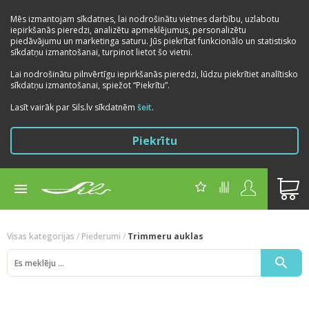
Mēs izmantojam sīkdatnes, lai nodrošinātu vietnes darbību, uzlabotu
iepirkšanās pieredzi, analizētu apmeklējumus, personalizētu
piedāvājumu un marketinga saturu. Jūs piekrītat funkcionālo un statistisko
sīkdatņu izmantošanai, turpinot lietot šo vietni.
Lai nodrošinātu pilnvērtīgu iepirkšanās pieredzi, lūdzu piekrītiet analītisko
sīkdatņu izmantošanai, spiežot “Piekrītu”.
Lasīt vairāk par Sils.lv sīkdatnēm
šeit
.
Piekrītu
Visas kategorijas
/
Piederumi
/
Trimmeru auklas