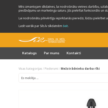
Mēs izmantojam sīkdatnes, lai nodrošinātu vietnes darbību, uzlab
piedāvājumu un marketinga saturu. Jūs piekrītat funkcionālo un stat
Lai nodrošinātu pilnvērtīgu iepirkšanās pieredzi, lūdzu piekrītiet a
Lasīt vairāk par Sils.lv sīkdatnēm
šeit
.
Katalogs
Par mums
Kontakti
Visas kategorijas
/
Piederumi
/
Mežstrādnieku darba rīki