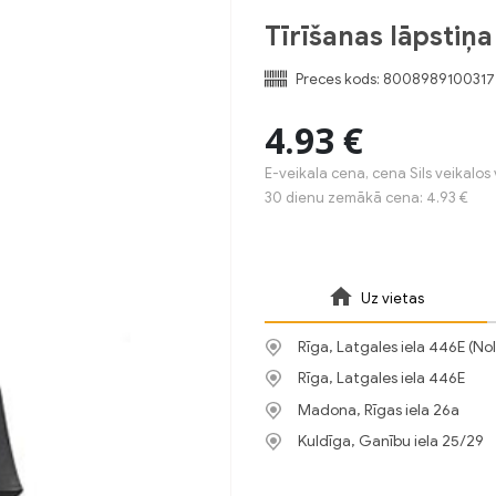
Tīrīšanas lāpstiņa
Preces kods:
8008989100317
4.93 €
E-veikala cena, cena Sils veikalos 
30 dienu zemākā cena: 4.93 €
Uz vietas
Rīga, Latgales iela 446E (No
Rīga, Latgales iela 446E
Madona, Rīgas iela 26a
Kuldīga, Ganību iela 25/29