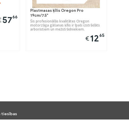
Plastmasas ķīlis Oregon Pro
19cm/7.5"
66
57
€
Šis profesionālās kvalitātes Oregon
motorzāģa gāšanas ķīlis ir īpaši izstrādāts
arboristiem un mežstrādniekiem.
65
12
€
 tiesības