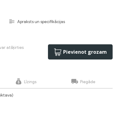
Apraksts un specifikācijas
var atšķirties
Pievienot grozam
Līzings
Piegāde
liktava)