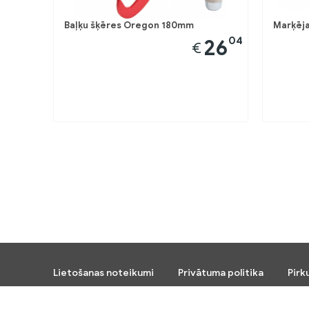
Baļķu šķēres Oregon 180mm
Marķēja
04
26
€
Lietošanas noteikumi
Privātuma politika
Pirk