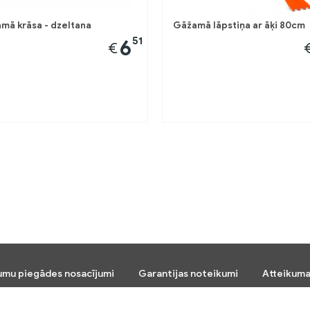
mā krāsa - dzeltana
Gāžamā lāpstiņa ar āķi 80cm
51
6
€
umu piegādes nosacījumi
Garantijas noteikumi
Atteikuma
Seko mums: