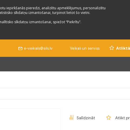
otu iepirkšanās pieredzi, analizētu apmeklējumus, personalizētu
istisko sīkdatņu izmantošanai, turpinot lietot šo vietni.
nalītisko sīkdatņu izmantošanai, spiežot “Piekrītu”.
e-veikals@sils.lv
Veikali un serviss
Atlikt
Salīdzināt
Atlikt p