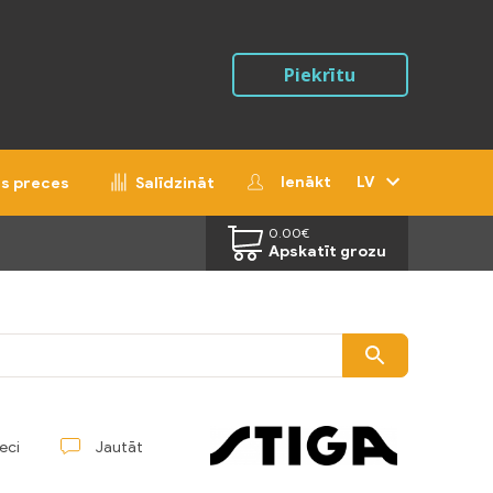
Piekrītu
Ienākt
LV
ās preces
Salīdzināt
0.00
€
Apskatīt grozu
reci
Jautāt