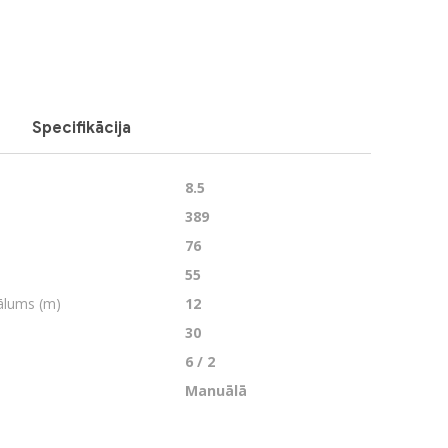
Specifikācija
8.5
389
76
55
ālums (m)
12
30
6 / 2
Manuālā