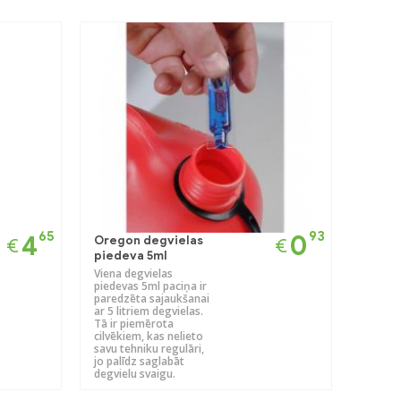
65
93
4
0
Oregon degvielas
€
€
piedeva 5ml
Viena degvielas
piedevas 5ml paciņa ir
paredzēta sajaukšanai
ar 5 litriem degvielas.
Tā ir piemērota
cilvēkiem, kas nelieto
savu tehniku regulāri,
jo palīdz saglabāt
degvielu svaigu.