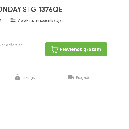
MONDAY STG 1376QE
5
Apraksts un specifikācijas
var atšķirties
Pievienot grozam
Līzings
Piegāde