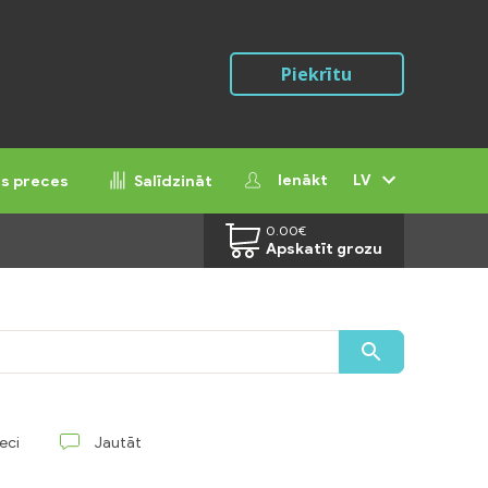
Piekrītu
Ienākt
LV
ās preces
Salīdzināt
0.00
€
Apskatīt grozu
reci
Jautāt