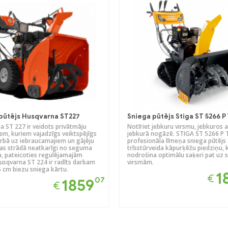
pūtējs Husqvarna ST227
Sniega pūtējs Stiga ST 5266 P
a ST 227 ir veidots privātmāju
Notīriet jebkuru virsmu, jebkuros 
em, kuriem vajadzīgs veiktspējīgs
jebkurā nogāzē. STIGA ST 5266 P T
arbā uz iebraucamajiem un gājēju
profesionāla līmeņa sniega pūtējs 
Tas strādā neatkarīgi no seguma
trīsstūrveida kāpurķēžu piedziņu, 
a, pateicoties regulējamajām
nodrošina optimālu saķeri pat uz 
usqvarna ST 224 ir radīts darbam
virsmām.
5 cm biezu sniega kārtu.
1
€
07
1859
€