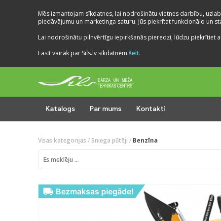
Mēs izmantojam sīkdatnes, lai nodrošinātu vietnes darbību, uzlab
piedāvājumu un marketinga saturu. Jūs piekrītat funkcionālo un stat
Lai nodrošinātu pilnvērtīgu iepirkšanās pieredzi, lūdzu piekrītiet a
Lasīt vairāk par Sils.lv sīkdatnēm
šeit
.
Katalogs
Par mums
Kontakti
Visas kategorijas
/
Sniega pūtēji
/
Benzīna
Bezmaksas piegāde!