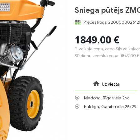
Sniega pūtējs Z
Preces kods:
220000002612
1849.00 €
E-veikala cena, cena Sils veikalos 
30 dienu zemākā cena: 1849.00 €
Uz vietas
Madona, Rīgas iela 26a
Kuldīga, Ganību iela 25/29