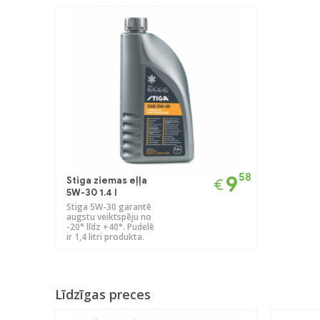
58
9
Stiga ziemas eļļa
€
5W-30 1.4 l
Stiga 5W-30 garantē
augstu veiktspēju no
-20° līdz +40°. Pudelē
ir 1,4 litri produkta.
Līdzīgas preces