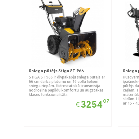
Sniega pūtējs Stiga ST 966
Sniega 
STIGA ST 966 ir divpakāpju sniega pūtējs ar
Husqvarn
66 cm darba platumu un 16 collu lieliem
īpašnieki
sniega riepām. Hidrostatiskā transmisija
pūtējs d
nodrošina papildu komfortu un augstākās
ceļiem. 
klases funkcionalitāti.
materiāl
slidām. H
07
3254
€
ar 15 - 4