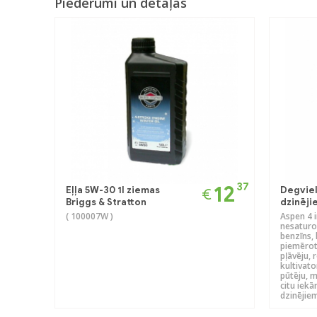
Piederumi un detaļas
37
12
Eļļa 5W-30 1l ziemas
Degvie
€
Briggs & Stratton
dzinējie
( 100007W )
Aspen 4 i
nesaturoš
benzīns, 
piemērot
pļāvēju, 
kultivato
pūtēju, m
citu iekā
dzinējiem