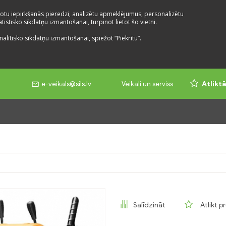
otu iepirkšanās pieredzi, analizētu apmeklējumus, personalizētu
istisko sīkdatņu izmantošanai, turpinot lietot šo vietni.
nalītisko sīkdatņu izmantošanai, spiežot “Piekrītu”.
e-veikals@sils.lv
Veikali un serviss
Atlikt
Salīdzināt
Atlikt p