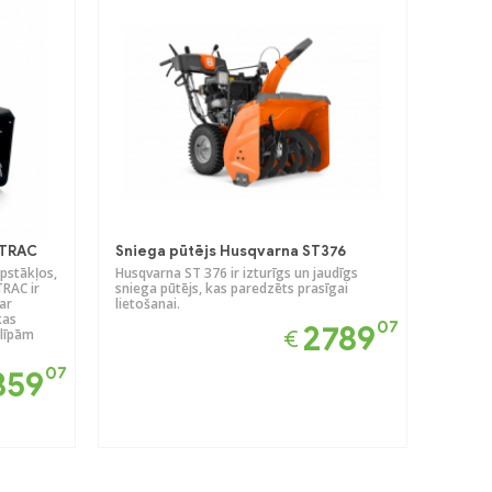
 TRAC
Sniega pūtējs Husqvarna ST376
apstākļos,
Husqvarna ST 376 ir izturīgs un jaudīgs
RAC ir
sniega pūtējs, kas paredzēts prasīgai
ar
lietošanai.
kas
07
2789
slīpām
€
07
859