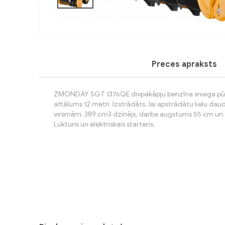
Preces apraksts
ZMONDAY SGT 1376QE divpakāpju benzīna sniega pūt
attālums 12 metri. Izstrādāts, lai apstrādātu lielu da
virsmām. 389 cm3 dzinējs, darba augstums 55 cm un
Lukturis un elektriskais starteris.