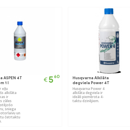
60
5
la ASPEN 4T
Husqvarna Alkilāta
€
m 1 l
degviela Power 4T
r eļļu
Husqvarna Power 4
s alkilāta
alkilāta degviela ir
kas ir
ideāli piemērota 4-
s zāles
taktu dzinējiem.
rotējošo
ru, sniega
otorlaivu un
rtu četrtaktu
.