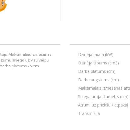
Dzinēja jauda (kW)
ējs. Maksimālais izmešanas
udzumu sniega uz visu veidu
Dzinēja tilpums (cm3)
 darba platums 76 cm.
Darba platums (cm)
Darba augstums (cm)
Maksimālais izmešanas att
Sniega urbja diametrs (cm)
Ātrumi uz priekšu / atpakaļ
Transmisija