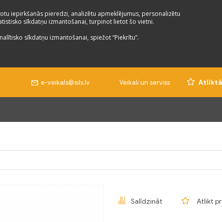
otu iepirkšanās pieredzi, analizētu apmeklējumus, personalizētu
istisko sīkdatņu izmantošanai, turpinot lietot šo vietni.
nalītisko sīkdatņu izmantošanai, spiežot “Piekrītu”.
e-veikals@sils.lv
Veikali un serviss
Atlikt
Salīdzināt
Atlikt p