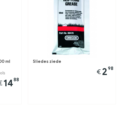
200 ml
Sliedes ziede
98
2
€
sols
88
14
€