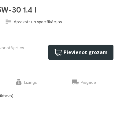
5W-30 1.4 l
Apraksts un specifikācijas
var atšķirties
Pievienot grozam
Līzings
Piegāde
liktava)