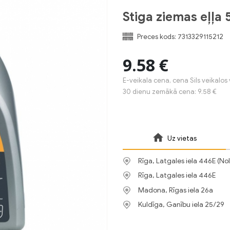
Stiga ziemas eļļa 
Preces kods:
7313329115212
9.58 €
E-veikala cena, cena Sils veikalos 
30 dienu zemākā cena: 9.58 €
Uz vietas
Rīga, Latgales iela 446E (No
Rīga, Latgales iela 446E
Madona, Rīgas iela 26a
Kuldīga, Ganību iela 25/29