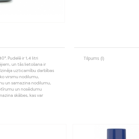
Tilpums (l)
. Pudelē ir 1,4 litri
jiem, un tās lietošana ir
 dzinēja uzticamību darbības
sko virsmu nodilumu,
ltumu un samazina nodilumu,
 netīrumu un nosēdumu
mazina skābes, kas var