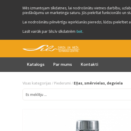
Mēs izmantojam sīkdatnes, lai nodrošinātu vietnes darbību, uzlab
piedāvājumu un marketinga saturu. Jūs piekrītat funkcionālo un stat
Lai nodrošinātu pilnvērtīgu iepirkšanās pieredzi, lūdzu piekrītiet a
Lasīt vairāk par Sils.lv sīkdatnēm
šeit
.
Katalogs
Par mums
Kontakti
Visas kategorijas
/
Piederumi
/
Eļļas, smērvielas, degviela