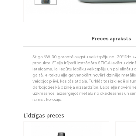
Preces apraksts
Stiga 5W-30 garantē augstu veiktspēju no -20° līdz +40°
produkta. Šī eļļa ir īpaši izstrādāta STIGA iekārtu dzinē
ieteicama, lai iegūtu labāku veiktspēju un palielinātu
gaitā. 4-taktu eļļa galvenokārt novērš dzinēja metāli
veidojot plēvi, kas tās atdala. Turklāt tas izkliedē si
darbojoties kā dzinēja aizsardzība. Laba eļļa novērš
uzkrāšanos, aizsargājot metālu no oksidēšanās un sa
izraisīt koroziju.
Līdzīgas preces