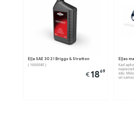
Eļļa SAE 30 2 l Briggs & Stratton
Eļļas m
( 100008E )
Kad apkop
nepiecieš
69
18
€
eļļu. Mūs
un samazi