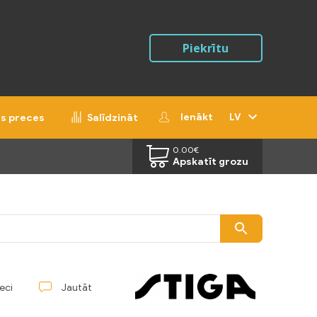
Piekrītu
Ienākt
LV
ās preces
Salīdzināt
0.00
€
Apskatīt grozu
reci
Jautāt