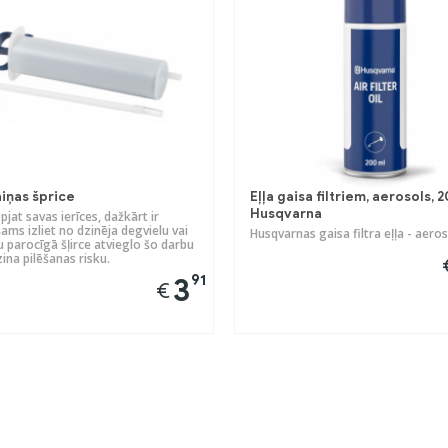
aiņas šprice
Eļļa gaisa filtriem, aerosols, 
Husqvarna
jat savas ierīces, dažkārt ir
ams izliet no dzinēja degvielu vai
Husqvarnas gaisa filtra eļļa - aero
u parocīgā šļirce atvieglo šo darbu
na pilēšanas risku.
91
3
€