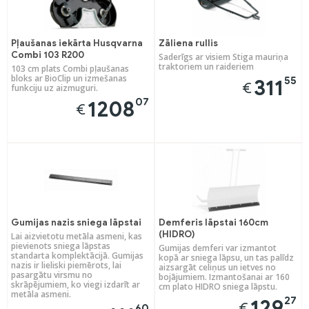
Pļaušanas iekārta Husqvarna
Zāliena rullis
Combi 103 R200
Saderīgs ar visiem Stiga mauriņa
traktoriem un raideriem
103 cm plats Combi pļaušanas
bloks ar BioClip un izmešanas
55
311
€
funkciju uz aizmuguri.
07
1208
€
Gumijas nazis sniega lāpstai
Demferis lāpstai 160cm
(HIDRO)
Lai aizvietotu metāla asmeni, kas
pievienots sniega lāpstas
Gumijas demferi var izmantot
standarta komplektācijā. Gumijas
kopā ar sniega lāpsu, un tas palīdz
nazis ir lieliski piemērots, lai
aizsargāt celiņus un ietves no
pasargātu virsmu no
bojājumiem. Izmantošanai ar 160
skrāpējumiem, ko viegi izdarīt ar
cm plato HIDRO sniega lāpstu.
metāla asmeni.
27
129
€
60