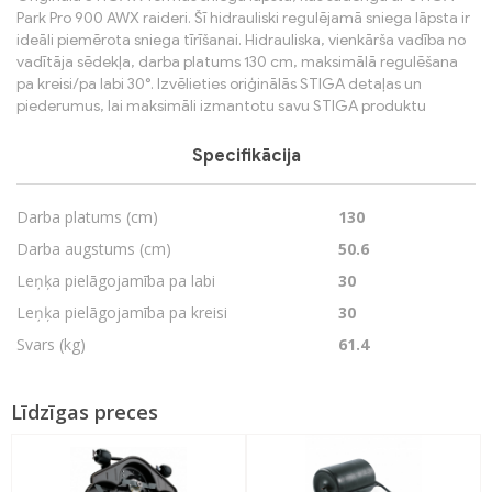
Park Pro 900 AWX raideri. Šī hidrauliski regulējamā sniega lāpsta ir
ideāli piemērota sniega tīrīšanai. Hidrauliska, vienkārša vadība no
vadītāja sēdekļa, darba platums 130 cm, maksimālā regulēšana
pa kreisi/pa labi 30°. Izvēlieties oriģinālās STIGA detaļas un
piederumus, lai maksimāli izmantotu savu STIGA produktu
Specifikācija
Darba platums (cm)
130
Darba augstums (cm)
50.6
Leņķa pielāgojamība pa labi
30
Leņķa pielāgojamība pa kreisi
30
Svars (kg)
61.4
Līdzīgas preces