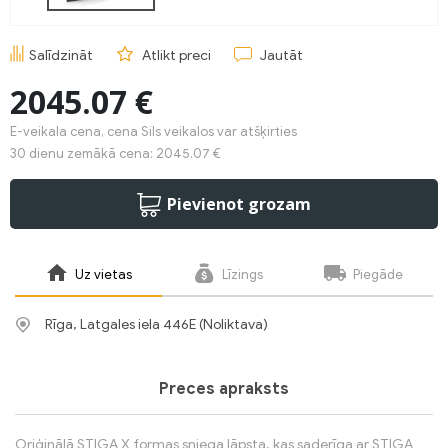
Salīdzināt
Atlikt preci
Jautāt
2045.07 €
E-veikala cena, cena Sils veikalos var atšķirties
30 dienu zemākā cena: 2045.07 €
Pievienot grozam
Uz vietas
Līzings
Piegāde
Rīga, Latgales iela 446E (Noliktava)
Preces apraksts
Oriģinālā STIGA X formas sniega lāpsta, kas saderīga ar STIGA