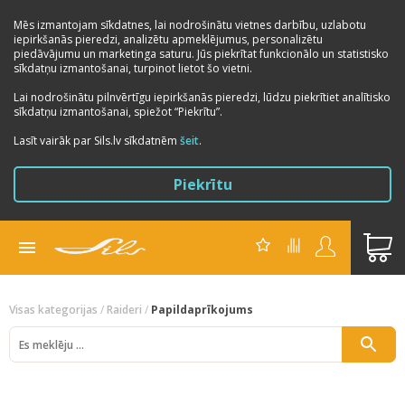
Mēs izmantojam sīkdatnes, lai nodrošinātu vietnes darbību, uzlabotu
iepirkšanās pieredzi, analizētu apmeklējumus, personalizētu
piedāvājumu un marketinga saturu. Jūs piekrītat funkcionālo un statistisko
sīkdatņu izmantošanai, turpinot lietot šo vietni.
Lai nodrošinātu pilnvērtīgu iepirkšanās pieredzi, lūdzu piekrītiet analītisko
sīkdatņu izmantošanai, spiežot “Piekrītu”.
Lasīt vairāk par Sils.lv sīkdatnēm
šeit
.
Piekrītu
Visas kategorijas
/
Raideri
/
Papildaprīkojums