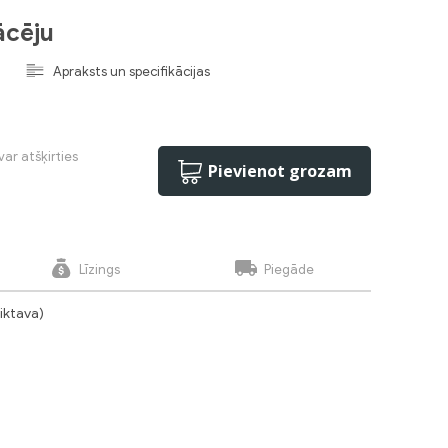
ācēju
Apraksts un specifikācijas
var atšķirties
Pievienot grozam
Līzings
Piegāde
liktava)