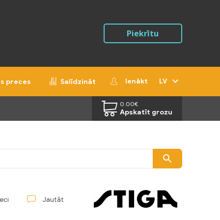
Piekrītu
Ienākt
LV
ās preces
Salīdzināt
0.00
€
Apskatīt grozu
reci
Jautāt