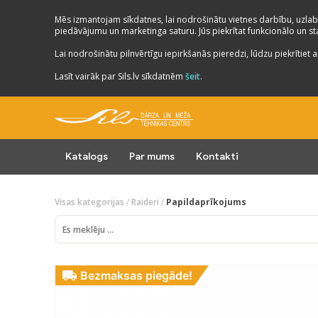
Mēs izmantojam sīkdatnes, lai nodrošinātu vietnes darbību, uzlab
piedāvājumu un marketinga saturu. Jūs piekrītat funkcionālo un stat
Lai nodrošinātu pilnvērtīgu iepirkšanās pieredzi, lūdzu piekrītiet a
Lasīt vairāk par Sils.lv sīkdatnēm
šeit
.
Katalogs
Par mums
Kontakti
Visas kategorijas
/
Raideri
/
Papildaprīkojums
Bezmaksas piegāde!