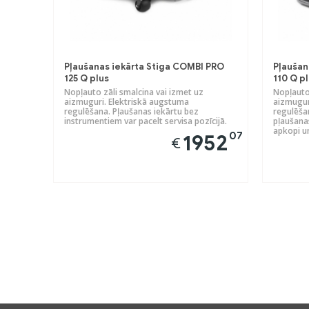
Pļaušanas iekārta Stiga COMBI PRO
Pļaušan
125 Q plus
110 Q p
Nopļauto zāli smalcina vai izmet uz
Nopļauto 
aizmuguri. Elektriskā augstuma
aizmugur
regulēšana. Pļaušanas iekārtu bez
regulēšan
instrumentiem var pacelt servisa pozīcijā.
pļaušanas
apkopi un
07
1952
€