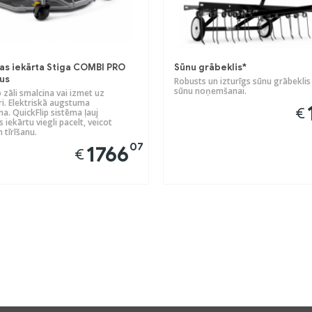
as iekārta Stiga COMBI PRO
Sūnu grābeklis*
lus
Robusts un izturīgs sūnu grābeklis
sūnu noņemšanai.
zāli smalcina vai izmet uz
i. Elektriskā augstuma
€
a. QuickFlip sistēma ļauj
 iekārtu viegli pacelt, veicot
 tīrīšanu.
07
1766
€