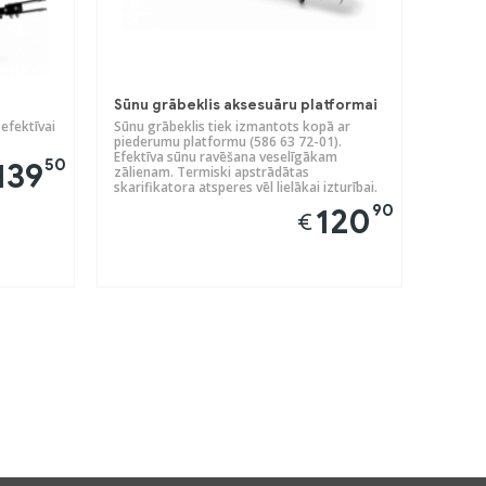
Sūnu grābeklis aksesuāru platformai
 efektīvai
Sūnu grābeklis tiek izmantots kopā ar
piederumu platformu (586 63 72-01).
Efektīva sūnu ravēšana veselīgākam
50
139
zālienam. Termiski apstrādātas
skarifikatora atsperes vēl lielākai izturībai.
90
120
€