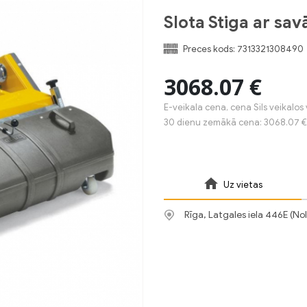
Slota Stiga ar sav
Preces kods:
7313321308490
3068.07 €
E-veikala cena, cena Sils veikalos 
30 dienu zemākā cena: 3068.07 €
Uz vietas
Rīga, Latgales iela 446E (No