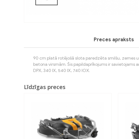
Preces apraksts
90 cm platā rotējošā slota paredzēta smilšu, zemes un 
betona virsmām. Šis papildaprīkojums ir savietojams a
DPX, 340 IX, 540 IX, 740 IOX.
Līdzīgas preces