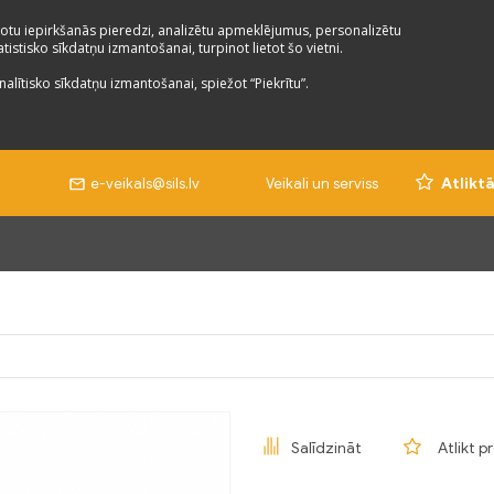
otu iepirkšanās pieredzi, analizētu apmeklējumus, personalizētu
istisko sīkdatņu izmantošanai, turpinot lietot šo vietni.
nalītisko sīkdatņu izmantošanai, spiežot “Piekrītu”.
e-veikals@sils.lv
Veikali un serviss
Atlikt
Salīdzināt
Atlikt p