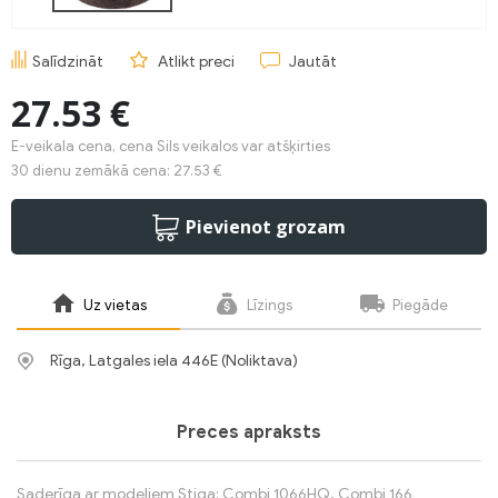
Salīdzināt
Atlikt preci
Jautāt
27.53 €
E-veikala cena, cena Sils veikalos var atšķirties
30 dienu zemākā cena: 27.53 €
Pievienot grozam
Uz vietas
Līzings
Piegāde
Rīga, Latgales iela 446E (Noliktava)
Preces apraksts
Saderīga ar modeļiem Stiga: Combi 1066HQ, Combi 166