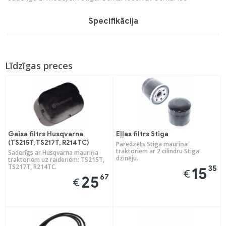
Specifikācija
Līdzīgas preces
Gaisa filtrs Husqvarna
Eļļas filtrs Stiga
(TS215T, TS217T, R214TC)
Paredzēts Stiga mauriņa
traktoriem ar 2 cilindru Stiga
Saderīgs ar Husqvarna mauriņa
dzinēju.
traktoriem uz raideriem: TS215T,
TS217T, R214TC.
35
15
€
67
25
€