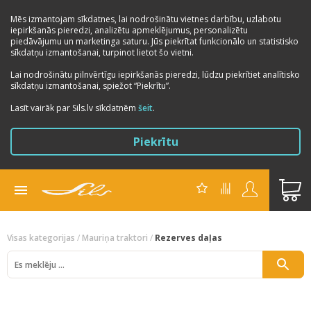
Mēs izmantojam sīkdatnes, lai nodrošinātu vietnes darbību, uzlabotu
iepirkšanās pieredzi, analizētu apmeklējumus, personalizētu
piedāvājumu un marketinga saturu. Jūs piekrītat funkcionālo un statistisko
sīkdatņu izmantošanai, turpinot lietot šo vietni.
Lai nodrošinātu pilnvērtīgu iepirkšanās pieredzi, lūdzu piekrītiet analītisko
sīkdatņu izmantošanai, spiežot “Piekrītu”.
Lasīt vairāk par Sils.lv sīkdatnēm
šeit
.
Piekrītu
Visas kategorijas
/
Mauriņa traktori
/
Rezerves daļas