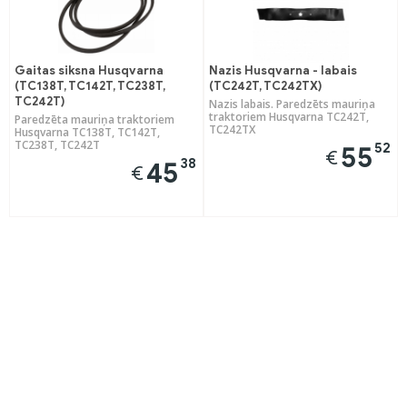
Gaitas siksna Husqvarna
Nazis Husqvarna - labais
(TC138T, TC142T, TC238T,
(TC242T, TC242TX)
TC242T)
Nazis labais. Paredzēts mauriņa
traktoriem Husqvarna TC242T,
Paredzēta mauriņa traktoriem
TC242TX
Husqvarna TC138T, TC142T,
TC238T, TC242T
52
55
€
38
45
€