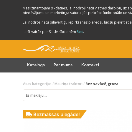
Mēs izmantojam sīkdatnes, lai nodrošinātu vietnes darbību, uzlab
piedāvājumu un marketinga saturu. Jūs piekrītat funkcionālo un stat
Lai nodrošinātu pilnvērtīgu iepirkšanās pieredzi, lūdzu piekrītiet a
Lasīt vairāk par Sils.lv sīkdatnēm
šeit
.
Katalogs
Par mums
Kontakti
Visas kategorijas
/
Mauriņa traktori
/
Bez savācējgroza
Bezmaksas piegāde!