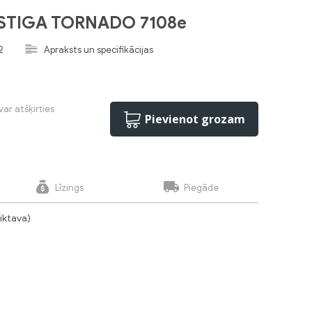
s STIGA TORNADO 7108e
2
Apraksts un specifikācijas
var atšķirties
Pievienot grozam
Līzings
Piegāde
liktava)