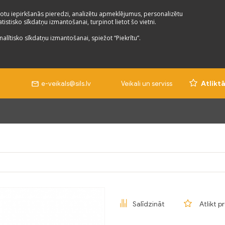
otu iepirkšanās pieredzi, analizētu apmeklējumus, personalizētu
istisko sīkdatņu izmantošanai, turpinot lietot šo vietni.
nalītisko sīkdatņu izmantošanai, spiežot “Piekrītu”.
e-veikals@sils.lv
Veikali un serviss
Atlikt
Salīdzināt
Atlikt p