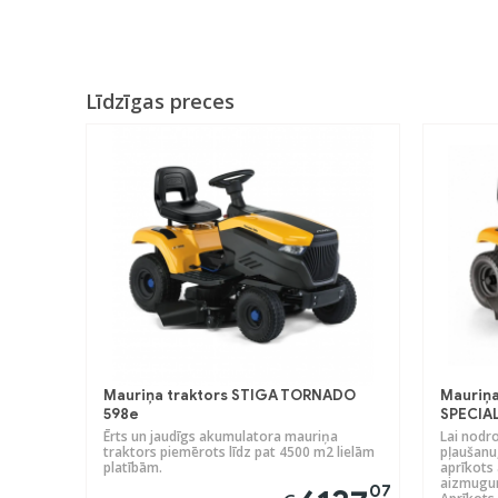
Līdzīgas preces
Mauriņa traktors STIGA TORNADO
Mauriņa
598e
SPECIA
Ērts un jaudīgs akumulatora mauriņa
Lai nodro
traktors piemērots līdz pat 4500 m2 lielām
pļaušanu,
platībām.
aprīkots 
aizmugur
07