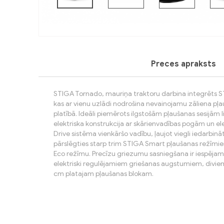
Preces apraksts
Previous
STIGA Tornado, mauriņa traktoru darbina integrēts 
kas ar vienu uzlādi nodrošina nevainojamu zāliena pļa
platībā. Ideāli piemērots ilgstošām pļaušanas sesijām li
elektriska konstrukcija ar skārienvadības pogām un el
Drive sistēma vienkāršo vadību, ļaujot viegli iedarbi
pārslēgties starp trim STIGA Smart pļaušanas režīmie
Eco režīmu. Precīzu griezumu sasniegšana ir iespējam
elektriski regulējamiem griešanas augstumiem, div
cm platajam pļaušanas blokam.