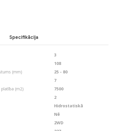
Specifikācija
Next
3
108
gstums (mm)
25 - 80
7
 platība (m2)
7500
2
Hidrostatiskā
Nē
2WD