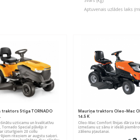
Svars (kg)
Aptuvenais uzlādes laiks (m
 traktors Stiga TORNADO
Mauriņa traktors Oleo-Mac O
L
14.5 K
šinātu uzticamu un kvalitatīvu
Oleo-Mac Comfort līnijas dārza tra
 Tornado Special pļāvējs ir
izmešanu uz sānu ir ideāli piemēroti
ar izturīgiem 20 collu
zālienu pļaušanai.
ējiem riteņiem ar augstu saķeri.