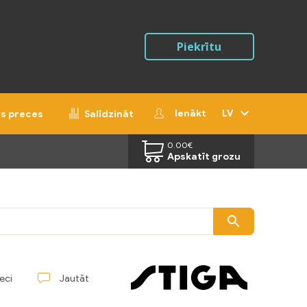
Piekrītu
Ienākt
LV
ās preces
Salīdzināt
0.00
€
Apskatīt grozu
reci
Jautāt