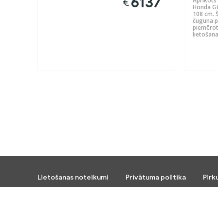
6137
€
Aprīkots 
Honda GC
108 cm. Š
čuguna pr
piemērots
lietošana
Lietošanas noteikumi
Privātuma politika
Pirk