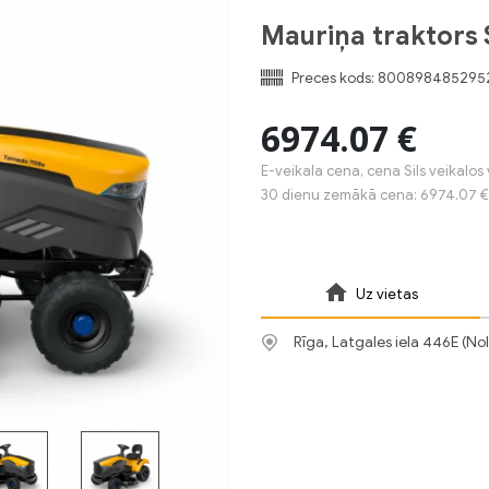
Mauriņa traktor
Preces kods:
800898485295
6974.07 €
E-veikala cena, cena Sils veikalos 
30 dienu zemākā cena: 6974.07 €
Uz vietas
Rīga, Latgales iela 446E (No