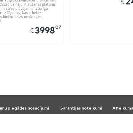
2
ar augstas kvalitātes divu cilindru
€
V530 dzinēju. Pļaušanas platums
im zāles pļāvējam ir izturīga
iekšējo ass, kas ir lieliski
 biežai, lielas noslodzes
i.
07
3998
€
umu piegādes nosacījumi
Garantijas noteikumi
Atteikuma
Seko mums: