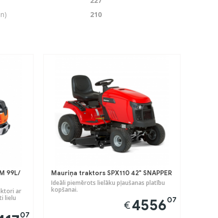
227
in)
210
M 99L/
Mauriņa traktors SPX110 42" SNAPPER
Ideāli piemērots lielāku pļaušanas platību
kopšanai.
ktori ar
 lielu
07
4556
€
07