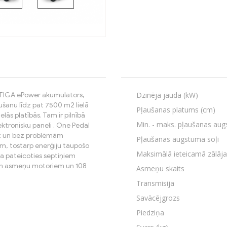
Dzinēja jauda (kW)
STIGA ePower akumulators,
ušanu līdz pat 7500 m2 lielā
Pļaušanas platums (cm)
elās platībās. Tam ir pilnībā
Min. - maks. pļaušanas au
ektronisku paneli . One Pedal
nāt un bez problēmām
Pļaušanas augstuma soļi
m, tostarp enerģiju taupošo
Maksimālā ieteicamā zālāja
a pateicoties septiņiem
iem asmeņu motoriem un 108
Asmeņu skaits
Transmisija
Savācējgrozs
Piedziņa