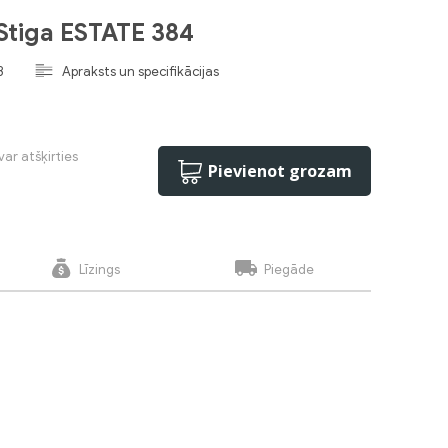
Stiga ESTATE 384
3
Apraksts un specifikācijas
var atšķirties
Pievienot grozam
Līzings
Piegāde