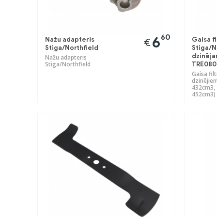
60
6
Nažu adapteris
Gaisa fi
€
Stiga/Northfield
Stiga/N
dzinēja
Nažu adapteris
Stiga/Northfield
TRE080
Gaisa fil
dzinējie
432cm3, 
452cm3)