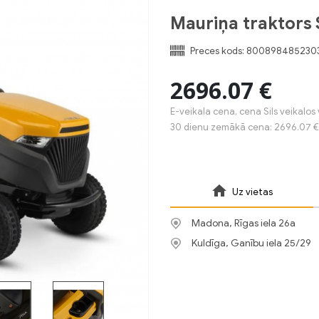
Mauriņa traktors 
Preces kods:
800898485230
2696.07 €
E-veikala cena, cena Sils veikalos 
30 dienu zemākā cena: 2696.07 €
Uz vietas
Madona, Rīgas iela 26a
Kuldīga, Ganību iela 25/29