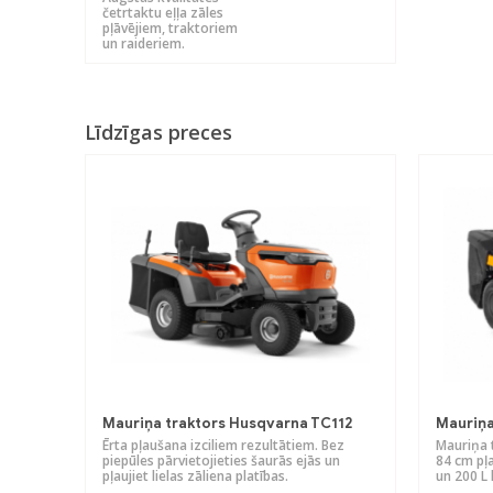
četrtaktu eļļa zāles
pļāvējiem, traktoriem
un raideriem.
Līdzīgas preces
Mauriņa traktors Husqvarna TC112
Mauriņa
Ērta pļaušana izciliem rezultātiem. Bez
Mauriņa 
piepūles pārvietojieties šaurās ejās un
84 cm pļ
pļaujiet lielas zāliena platības.
un 200 L 