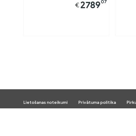
07
2789
€
Lietošanas noteikumi
Privātuma politika
Pirk