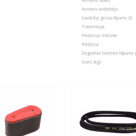
Asmeņu skaits
Asmens ieslēdzējs
Savācēja groza tilpums (l)
Transmisija
Piedziņas metode
Piedziņa
Degvielas tvertnes tilpums (
Svars (kg)