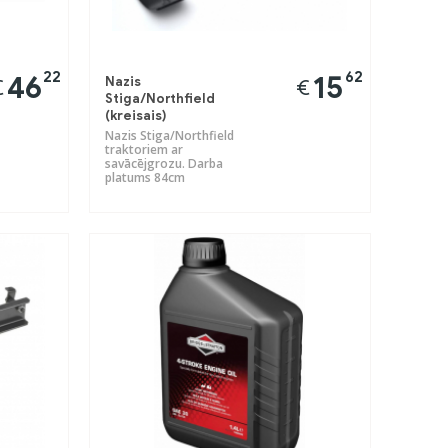
22
62
46
15
Nazis
€
€
Stiga/Northfield
(kreisais)
Nazis Stiga/Northfield
traktoriem ar
savācējgrozu. Darba
platums 84cm