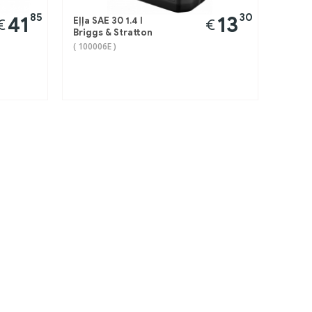
85
30
41
13
Eļļa SAE 30 1.4 l
€
€
Briggs & Stratton
( 100006E )