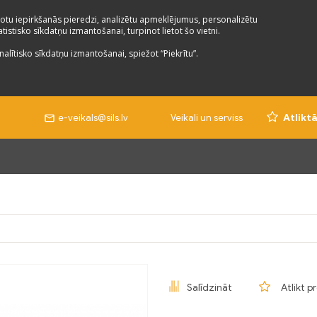
otu iepirkšanās pieredzi, analizētu apmeklējumus, personalizētu
istisko sīkdatņu izmantošanai, turpinot lietot šo vietni.
nalītisko sīkdatņu izmantošanai, spiežot “Piekrītu”.
e-veikals@sils.lv
Veikali un serviss
Atlikt
Salīdzināt
Atlikt p