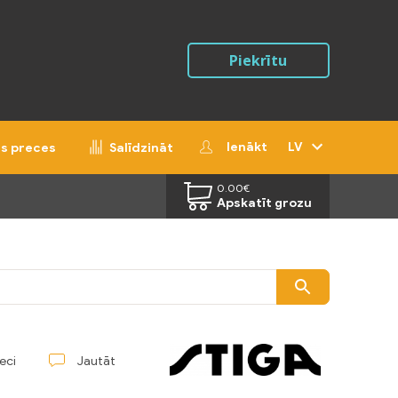
Piekrītu
Ienākt
LV
ās preces
Salīdzināt
0.00
€
Apskatīt grozu
reci
Jautāt