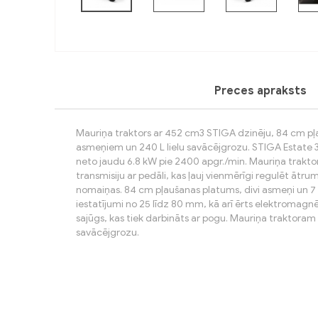
Preces apraksts
Mauriņa traktors ar 452 cm3 STIGA dzinēju, 84 cm p
asmeņiem un 240 L lielu savācējgrozu. STIGA Estate 3
neto jaudu 6.8 kW pie 2400 apgr./min. Mauriņa traktors
transmisiju ar pedāli, kas ļauj vienmērīgi regulēt āt
nomaiņas. 84 cm pļaušanas platums, divi asmeņi un 
iestatījumi no 25 līdz 80 mm, kā arī ērts elektromag
sajūgs, kas tiek darbināts ar pogu. Mauriņa traktoram E
savācējgrozu.