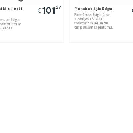
37
101
ātājs + naži
Piekabes āķis Stiga
€
Piemērots Stiga 2. un
3. sērijas ESTATE
ams ar Stiga
traktoriem 84 un 98
raktoriem ar
cm pļaušanas platumu.
aušanas