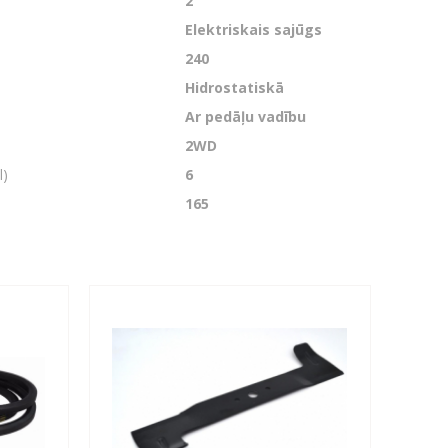
2
Elektriskais sajūgs
240
Hidrostatiskā
Ar pedāļu vadību
2WD
l)
6
165
Next