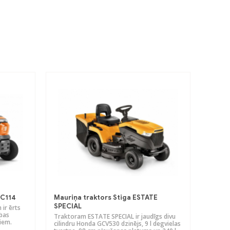
TC114
Mauriņa traktors Stiga ESTATE
SPECIAL
ir ērts
ības
Traktoram ESTATE SPECIAL ir jaudīgs divu
ļiem.
cilindru Honda GCV530 dzinējs, 9 l degvielas