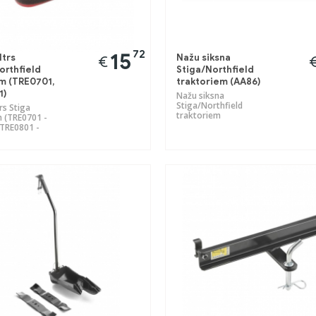
72
15
ltrs
Nažu siksna
€
orthfield
Stiga/Northfield
m (TRE0701,
traktoriem (AA86)
1)
Nažu siksna
Stiga/Northfield
trs Stiga
traktoriem
m (TRE0701 -
TRE0801 -