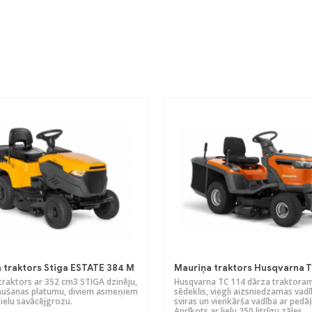
 traktors Stiga ESTATE 384 M
Mauriņa traktors Husqvarna 
traktors ar 352 cm3 STIGA dzinēju,
Husqvarna TC 114 dārza traktoram 
aušanas platumu, diviem asmeņiem
sēdeklis, viegli aizsniedzamas vad
lielu savācējgrozu.
sviras un vienkārša vadība ar pedā
Aprīkots ar lielu 250 litrīgu zāles