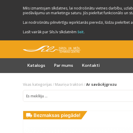
Mēs izmantojam sīkdatnes, lai nodrošinātu vietnes darbību, uzlab
piedāvājumu un marketinga saturu. Jūs piekrītat funkcionālo un stat
Lai nodrošinātu pilnvērtīgu iepirkšanās pieredzi, lūdzu piekrītiet a
Lasīt vairāk par Sils.lv sīkdatnēm
šeit
.
Katalogs
Par mums
Kontakti
Visas kategorijas
/
Mauriņa traktori
/
Ar savācējgrozu
Bezmaksas piegāde!