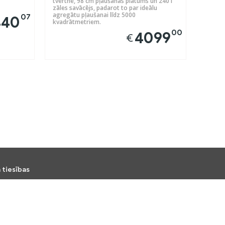
tvertne, 98 cm pļaušanas platums un 240 l
zāles savācējs, padarot to par ideālu
agregātu pļaušanai līdz 5000
07
440
kvadrātmetriem.
00
4099
€
 tiesības