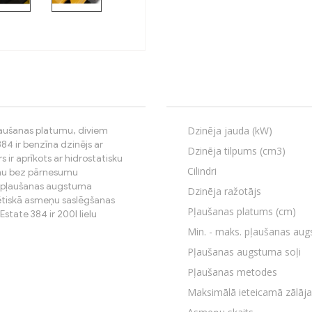
Dzinēja jauda (kW)
ļaušanas platumu, diviem
84 ir benzīna dzinējs ar
Dzinēja tilpums (cm3)
 ir aprīkots ar hidrostatisku
Cilindri
rumu bez pārnesumu
7 pļaušanas augstuma
Dzinēja ražotājs
nētiskā asmeņu saslēgšanas
Pļaušanas platums (cm)
state 384 ir 200l lielu
Min. - maks. pļaušanas au
Pļaušanas augstuma soļi
Pļaušanas metodes
Maksimālā ieteicamā zālāja