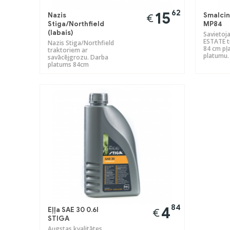
62
15
Nazis
Smalcin
€
Stiga/Northfield
MP84
(labais)
Savietoj
ESTATE t
Nazis Stiga/Northfield
84 cm pļ
traktoriem ar
platumu.
savācējgrozu. Darba
platums 84cm
84
4
Eļļa SAE 30 0.6l
€
STIGA
Augstas kvalitātes