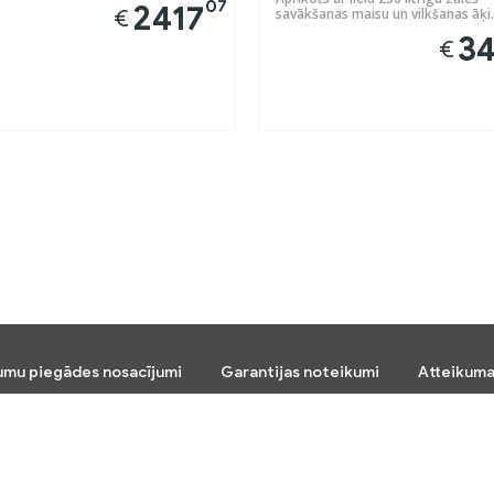
07
2417
€
savākšanas maisu un vilkšanas āķi.
3
€
umu piegādes nosacījumi
Garantijas noteikumi
Atteikuma
Seko mums: