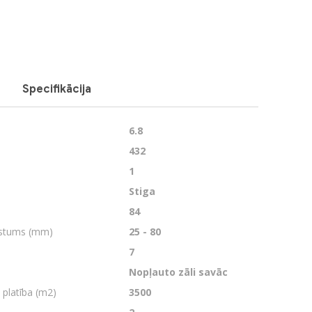
Specifikācija
6.8
432
1
Stiga
84
gstums (mm)
25 - 80
7
Nopļauto zāli savāc
 platība (m2)
3500