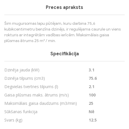
Preces apraksts
Šim mugursomas lapu pūtējam, kuru darbina 75,6
kubikcentimetru benzīna dzinējs, ir regulējama caurule un viens
rokturis ar integrētām vadības ierīcēm. Maksimālais gaisa
plūsmas ātrums 25 m³ / min.
Specifikācija
Dzinēja jauda (kW)
3.1
Dzinēja tilpums (cm3)
75.6
Degvielas tvertnes tilpums (l)
2.1
Gaisa plūsmas maks. ātrums (m/s)
100
Maksimālais gaisa daudzums (m3/min)
25
Sūkšanas funkcija
Nē
Svars (kg)
12.5