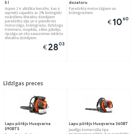
5 l
dozatoru
Aspen 2 ir alkilāta benzīns, kas ir
Paredzēta motorzāģiem un
iepriekš sajaukts ar 2% bioloģiski
krūmgriežiem.
noārdāmu divtaktu dzinējiem
60
10
€
paredzētu eļļu un ir piemērots
motorzāģu, krūmgriežu, dzīvžogu
trimmeru, mopēdu, zāles pļāvēju,
ripzāģu un citu sauszemes iekārtu
divtaktu dzinējiem.
03
28
€
Līdzīgas preces
Lapu pūtējs Husqvarna
Lapu pūtējs Husqvarna 360BT
590BTS
Jaudīgs komerciāla tipa
mugursomas pūtējs, kas paredzēts