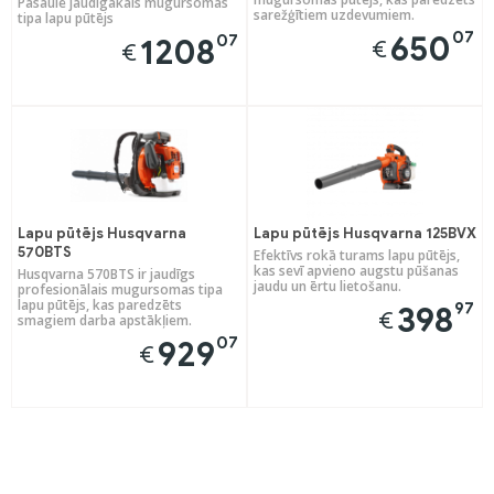
Pasaulē jaudīgākais mugursomas
sarežģītiem uzdevumiem.
tipa lapu pūtējs
07
650
07
1208
€
€
Lapu pūtējs Husqvarna
Lapu pūtējs Husqvarna 125BVX
570BTS
Efektīvs rokā turams lapu pūtējs,
kas sevī apvieno augstu pūšanas
Husqvarna 570BTS ir jaudīgs
jaudu un ērtu lietošanu.
profesionālais mugursomas tipa
lapu pūtējs, kas paredzēts
97
398
€
smagiem darba apstākļiem.
07
929
€