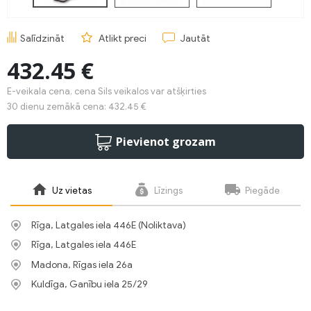
Salīdzināt
Atlikt preci
Jautāt
432.45 €
E-veikala cena, cena Sils veikalos var atšķirties
30 dienu zemākā cena: 432.45 €
Pievienot grozam
Uz vietas
Līzings
Piegāde
Rīga, Latgales iela 446E (Noliktava)
Rīga, Latgales iela 446E
Madona, Rīgas iela 26a
Kuldīga, Ganību iela 25/29