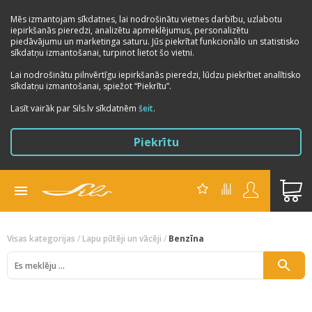
Mēs izmantojam sīkdatnes, lai nodrošinātu vietnes darbību, uzlabotu
iepirkšanās pieredzi, analizētu apmeklējumus, personalizētu
piedāvājumu un marketinga saturu. Jūs piekrītat funkcionālo un statistisko
sīkdatņu izmantošanai, turpinot lietot šo vietni.
Lai nodrošinātu pilnvērtīgu iepirkšanās pieredzi, lūdzu piekrītiet analītisko
sīkdatņu izmantošanai, spiežot “Piekrītu”.
Previous
Next
Lasīt vairāk par Sils.lv sīkdatnēm
šeit
.
Piekrītu
Visas kategorijas
/
Lapu pūtēji un vācēji
/
Benzīna