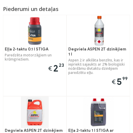
Piederumi un detaļas
Eļļa 2-taktu 0.1 l STIGA
Degviela ASPEN 2T dzinējiem
1 l
Paredzēta motorzāģiem un
krūmgriežiem.
Aspen 2 ir alkilāta benzīns, kas ir
iepriekš sajaukts ar 2% bioloģiski
23
2
€
noārdāmu divtaktu dzinējiem
paredzētu eļļu.
99
5
€
Degviela ASPEN 2T dzinējiem
Eļļa 2-taktu 1 l STIGA ar