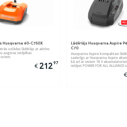
js Husqvarna 40-C750X
Lādētājs Husqvarna Aspire P4
C70
ātrās uzlādes lādētājs ar aktīvo
u augstas ietilpības
Husqvarna Aspire kompaktais lādēt
oriem.
saderīgs ar Husqvarna Aspire akum
kā arī ar visiem 18 V akumulatorie
97
212
€
ietilpst POWER FOR ALL ALLIANCE s