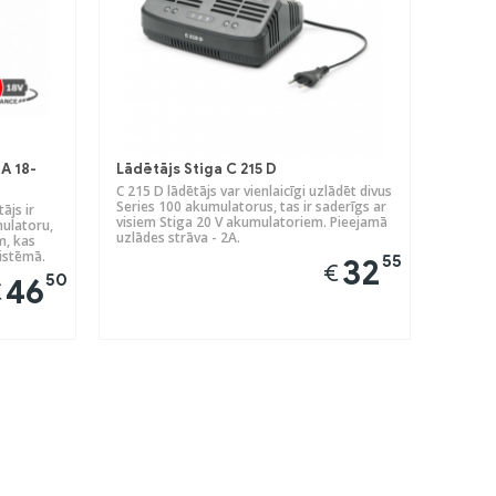
A 18-
Lādētājs Stiga C 215 D
C 215 D lādētājs var vienlaicīgi uzlādēt divus
Series 100 akumulatorus, tas ir saderīgs ar
ājs ir
visiem Stiga 20 V akumulatoriem. Pieejamā
ulatoru,
uzlādes strāva - 2A.
m, kas
istēmā.
55
32
€
50
46
€