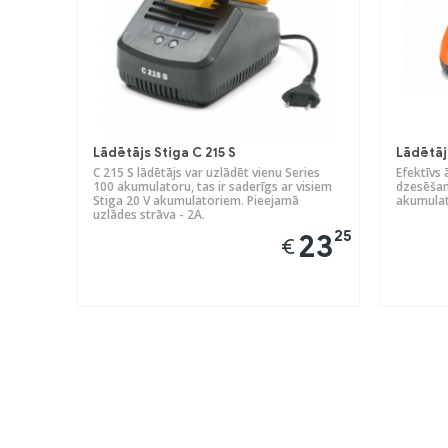
Lādētājs Stiga C 215 S
Lādētā
C 215 S lādētājs var uzlādēt vienu Series
Efektīvs 
100 akumulatoru, tas ir saderīgs ar visiem
dzesēšan
Stiga 20 V akumulatoriem. Pieejamā
akumulat
uzlādes strāva - 2A.
25
23
€