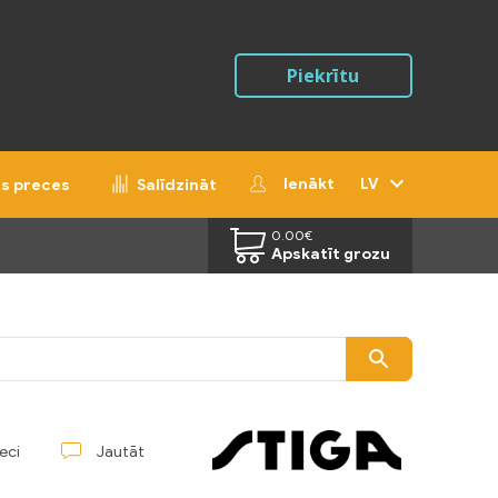
Piekrītu
Ienākt
LV
ās preces
Salīdzināt
0.00
€
Apskatīt grozu
reci
Jautāt