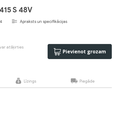
 415 S 48V
4
Apraksts un specifikācijas
var atšķirties
Pievienot grozam
Līzings
Piegāde