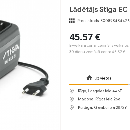
Lādētājs Stiga EC
Preces kods:
800898484425
45.57 €
E-veikala cena, cena Sils veikalos 
30 dienu zemākā cena: 45.57 €
Uz vietas
Rīga, Latgales iela 446E
Madona, Rīgas iela 26a
Kuldīga, Ganību iela 25/29