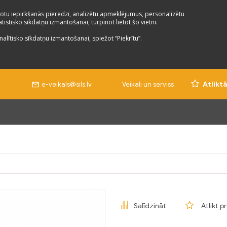
otu iepirkšanās pieredzi, analizētu apmeklējumus, personalizētu
istisko sīkdatņu izmantošanai, turpinot lietot šo vietni.
nalītisko sīkdatņu izmantošanai, spiežot “Piekrītu”.
e-veikals@sils.lv
Veikali un serviss
Atlikt
Salīdzināt
Atlikt p