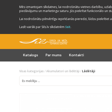
Mēs izmantojam sīkdatnes, lai nodrošinātu vietnes darbību, uzlab
piedāvājumu un marketinga saturu. Jūs piekrītat funkcionālo un stat
Lai nodrošinātu pilnvērtīgu iepirkšanās pieredzi, lūdzu piekrītiet a
Lasīt vairāk par Sils.lv sīkdatnēm
šeit
.
Katalogs
Par mums
Kontakti
Visas kategorijas
/
Akumulatori un lādētāji
/
Lādētāji