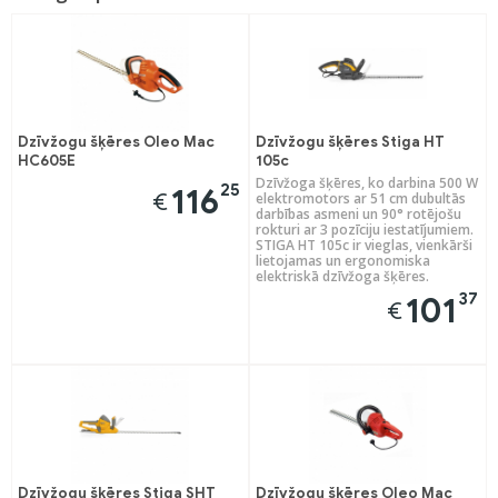
Dzīvžogu šķēres Oleo Mac
Dzīvžogu šķēres Stiga HT
HC605E
105c
Dzīvžoga šķēres, ko darbina 500 W
25
116
€
elektromotors ar 51 cm dubultās
darbības asmeni un 90° rotējošu
rokturi ar 3 pozīciju iestatījumiem.
STIGA HT 105c ir vieglas, vienkārši
lietojamas un ergonomiska
elektriskā dzīvžoga šķēres.
37
101
€
Dzīvžogu šķēres Stiga SHT
Dzīvžogu šķēres Oleo Mac