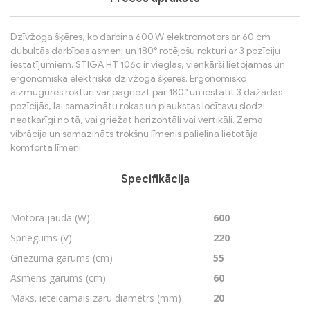
Dzīvžoga šķēres, ko darbina 600 W elektromotors ar 60 cm
dubultās darbības asmeni un 180° rotējošu rokturi ar 3 pozīciju
iestatījumiem. STIGA HT 106c ir vieglas, vienkārši lietojamas un
ergonomiska elektriskā dzīvžoga šķēres. Ergonomisko
aizmugures rokturi var pagriezt par 180° un iestatīt 3 dažādās
pozīcijās, lai samazinātu rokas un plaukstas locītavu slodzi
neatkarīgi no tā, vai griežat horizontāli vai vertikāli. Zema
vibrācija un samazināts trokšņu līmenis palielina lietotāja
komforta līmeni.
Specifikācija
Motora jauda (W)
600
Spriegums (V)
220
Griezuma garums (cm)
55
Asmens garums (cm)
60
Maks. ieteicamais zaru diametrs (mm)
20