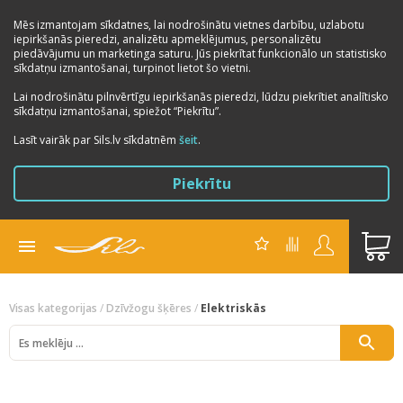
Mēs izmantojam sīkdatnes, lai nodrošinātu vietnes darbību, uzlabotu
iepirkšanās pieredzi, analizētu apmeklējumus, personalizētu
piedāvājumu un marketinga saturu. Jūs piekrītat funkcionālo un statistisko
sīkdatņu izmantošanai, turpinot lietot šo vietni.
Lai nodrošinātu pilnvērtīgu iepirkšanās pieredzi, lūdzu piekrītiet analītisko
sīkdatņu izmantošanai, spiežot “Piekrītu”.
Previous
Next
Lasīt vairāk par Sils.lv sīkdatnēm
šeit
.
Piekrītu
Visas kategorijas
/
Dzīvžogu šķēres
/
Elektriskās