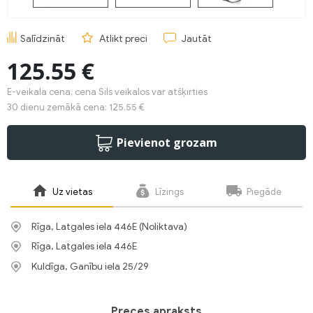
Salīdzināt
Atlikt preci
Jautāt
125.55 €
E-veikala cena, cena Sils veikalos var atšķirties
30 dienu zemākā cena: 125.55 €
Pievienot grozam
Uz vietas
Līzings
Piegāde
Rīga, Latgales iela 446E (Noliktava)
Rīga, Latgales iela 446E
Kuldīga, Ganību iela 25/29
Preces apraksts