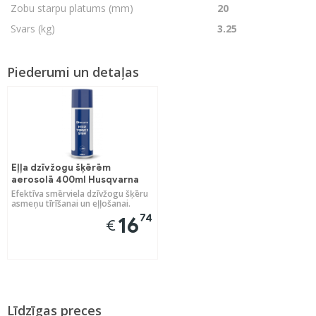
Zobu starpu platums (mm)
20
Svars (kg)
3.25
Piederumi un detaļas
Eļļa dzīvžogu šķērēm
aerosolā 400ml Husqvarna
Efektīva smērviela dzīvžogu šķēru
asmeņu tīrīšanai un eļļošanai.
74
16
€
Līdzīgas preces