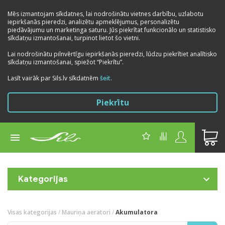
Mēs izmantojam sīkdatnes, lai nodrošinātu vietnes darbību, uzlabotu
iepirkšanās pieredzi, analizētu apmeklējumus, personalizētu
piedāvājumu un marketinga saturu. Jūs piekrītat funkcionālo un statistisko
sīkdatņu izmantošanai, turpinot lietot šo vietni.
Lai nodrošinātu pilnvērtīgu iepirkšanās pieredzi, lūdzu piekrītiet analītisko
sīkdatņu izmantošanai, spiežot “Piekrītu”.
Lasīt vairāk par Sils.lv sīkdatnēm
šeit
.
Piekrītu
Kategorijas
Visas kategorijas
/
Mauriņa aeratori
/
Akumulatora