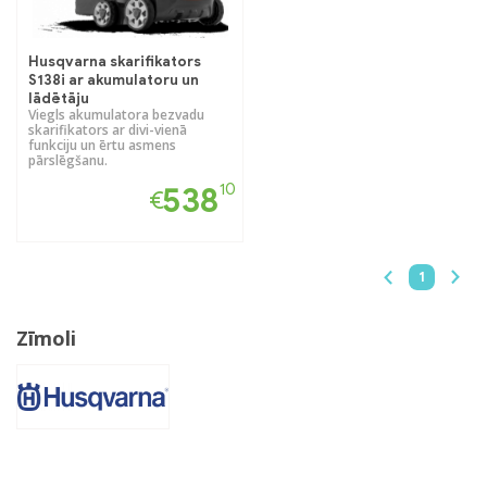
Husqvarna skarifikators
S138i ar akumulatoru un
lādētāju
Viegls akumulatora bezvadu
skarifikators ar divi-vienā
funkciju un ērtu asmens
pārslēgšanu.
10
538
€
1
Zīmoli