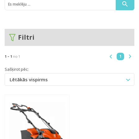
Filtri
1
1 -
1
no 1
Sašķirot pēc:
Lētākās vispirms