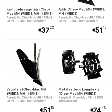
Kartupeļu vagotājs (Oleo-
Arkls (Oleo-Mac MH 198RKS,
Mac MH 198RKS, MH 175RKS)
MH 175RKS)
Paredzēts Oleo-Mac MH 198RKS
Paredzēts Oleo-Mac MH 198RKS
un MH 175RKS kultivatoriem
un MH 175RKS kultivatoriem
20
15
37
51
€
€
Vagotājs (Oleo-Mac MH
Metāla riteņu komplekts
198RKS, MH 175RKS)
(Oleo-Mac MH 198RKS)
Paredzēts Oleo-Mac MH 198RKS
Paredzēti Oleo-Mac MH 198RKS
un MH 175RKS kultivatoriem
kultivatoram
15
40
51
74
€
€