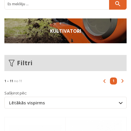
KULTIVATORI
Filtri
1
1 -
11
no 11
Sašķirot pēc:
Lētākās vispirms