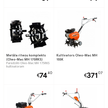
Metāla riteņu komplekts
Kultivators Oleo-Mac MH
(Oleo-Mac MH 175RKS)
155K
Paredzēti Oleo-Mac MH 175RKS
kultivatoram
40
07
74
371
€
€