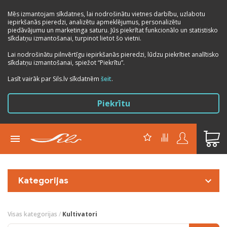
Mēs izmantojam sīkdatnes, lai nodrošinātu vietnes darbību, uzlabotu
iepirkšanās pieredzi, analizētu apmeklējumus, personalizētu
piedāvājumu un marketinga saturu. Jūs piekrītat funkcionālo un statistisko
sīkdatņu izmantošanai, turpinot lietot šo vietni.
Lai nodrošinātu pilnvērtīgu iepirkšanās pieredzi, lūdzu piekrītiet analītisko
sīkdatņu izmantošanai, spiežot “Piekrītu”.
Lasīt vairāk par Sils.lv sīkdatnēm
šeit
.
Piekrītu
Kategorijas
Visas kategorijas
/
Kultivatori