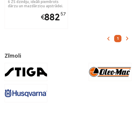
6 ZS dzinēju, ideāli piemērots
dārzu un mazdārziņu apstrādei.
57
882
€
1
Zīmoli