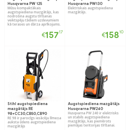
Husqvarna PW 125
Husqvarna PW130
Mūsu kompaktākais
Elektriskais augstspiediena
augstspiediena mazgātājs, kas
mazgātājs.
nodrošina augstu tīrīšanas
veiktspēju tādiem uzdevumiem
kā terases un dārza aprīkojums.
17
10
157
158
€
€
Stihl augstspiediena
Augstspiediena mazgātājs
mazgātājs RE
Husqvarna PW240
Husqvarna PW 240 ir elektrisks
98+CC30,CB50,CB90
un stabils augstspiediena
RE 98 ir parocīgs iesācēju līmeņa
mazgātājs, kas piemērots
auksta ūdens augstspiediena
piemājas teritorijas tīrīšanai.
mazgātājs