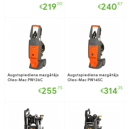
00
87
219
240
€
€
Augstspiediena mazgātājs
Augstspiediena mazgātājs
Oleo-Mac PW136C
Oleo-Mac PW145C
75
35
255
314
€
€