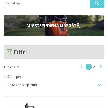
AUGSTSPIEDIENA MAZGĀTĀJI
Filtri
1
1 -
12
no 18
2
Sašķirot pēc:
Lētākās vispirms