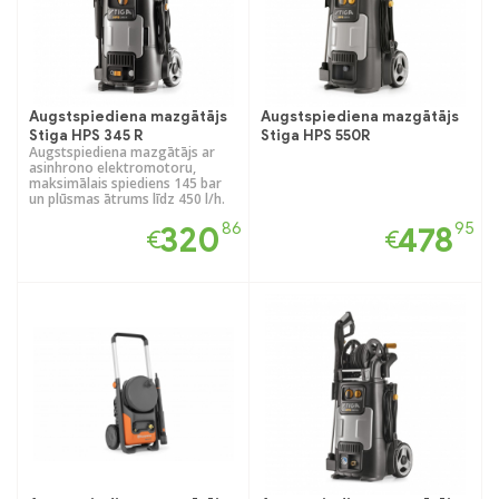
Augstspiediena mazgātājs
Augstspiediena mazgātājs
Stiga HPS 345 R
Stiga HPS 550R
Augstspiediena mazgātājs ar
asinhrono elektromotoru,
maksimālais spiediens 145 bar
un plūsmas ātrums līdz 450 l/h.
86
95
320
478
€
€