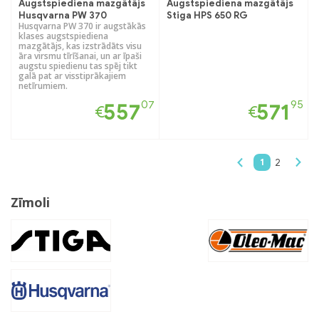
Augstspiediena mazgātājs
Augstspiediena mazgātājs
Husqvarna PW 370
Stiga HPS 650 RG
Husqvarna PW 370 ir augstākās
klases augstspiediena
mazgātājs, kas izstrādāts visu
āra virsmu tīrīšanai, un ar īpaši
augstu spiedienu tas spēj tikt
galā pat ar visstiprākajiem
netīrumiem.
07
95
557
571
€
€
1
2
Zīmoli