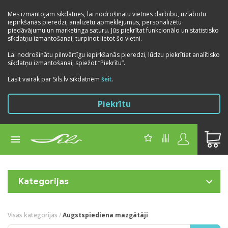
Mēs izmantojam sīkdatnes, lai nodrošinātu vietnes darbību, uzlabotu
iepirkšanās pieredzi, analizētu apmeklējumus, personalizētu
piedāvājumu un marketinga saturu. Jūs piekrītat funkcionālo un statistisko
sīkdatņu izmantošanai, turpinot lietot šo vietni.
Lai nodrošinātu pilnvērtīgu iepirkšanās pieredzi, lūdzu piekrītiet analītisko
sīkdatņu izmantošanai, spiežot “Piekrītu”.
Lasīt vairāk par Sils.lv sīkdatnēm
šeit
.
Piekrītu
Kategorijas
Visas kategorijas
/
Augstspiediena mazgātāji