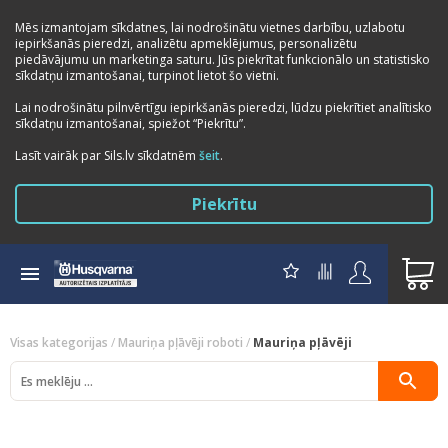
Mēs izmantojam sīkdatnes, lai nodrošinātu vietnes darbību, uzlabotu
iepirkšanās pieredzi, analizētu apmeklējumus, personalizētu
piedāvājumu un marketinga saturu. Jūs piekrītat funkcionālo un statistisko
sīkdatņu izmantošanai, turpinot lietot šo vietni.
Lai nodrošinātu pilnvērtīgu iepirkšanās pieredzi, lūdzu piekrītiet analītisko
sīkdatņu izmantošanai, spiežot “Piekrītu”.
Previous
Next
Lasīt vairāk par Sils.lv sīkdatnēm
šeit
.
Piekrītu
Visas kategorijas
/
Mauriņa pļāvēji roboti
/
Mauriņa pļāvēji