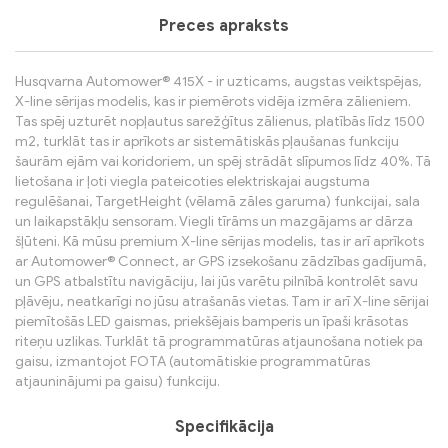
Preces apraksts
Husqvarna Automower® 415X - ir uzticams, augstas veiktspējas,
X-line sērijas modelis, kas ir piemērots vidēja izmēra zālieniem.
Tas spēj uzturēt nopļautus sarežģītus zālienus, platībās līdz 1500
m2, turklāt tas ir aprīkots ar sistemātiskās pļaušanas funkciju
šaurām ejām vai koridoriem, un spēj strādāt slīpumos līdz 40%. Tā
lietošana ir ļoti viegla pateicoties elektriskajai augstuma
regulēšanai, TargetHeight (vēlamā zāles garuma) funkcijai, sala
un laikapstākļu sensoram. Viegli tīrāms un mazgājams ar dārza
šļūteni. Kā mūsu premium X-line sērijas modelis, tas ir arī aprīkots
ar Automower® Connect, ar GPS izsekošanu zādzības gadījumā,
un GPS atbalstītu navigāciju, lai jūs varētu pilnībā kontrolēt savu
pļāvēju, neatkarīgi no jūsu atrašanās vietas. Tam ir arī X-line sērijai
piemītošās LED gaismas, priekšējais bamperis un īpaši krāsotas
riteņu uzlikas. Turklāt tā programmatūras atjaunošana notiek pa
gaisu, izmantojot FOTA (automātiskie programmatūras
atjauninājumi pa gaisu) funkciju.
Specifikācija