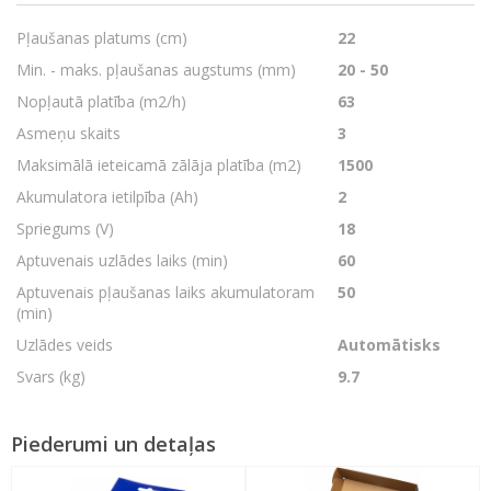
Pļaušanas platums (cm)
22
Min. - maks. pļaušanas augstums (mm)
20 - 50
Nopļautā platība (m2/h)
63
Asmeņu skaits
3
Maksimālā ieteicamā zālāja platība (m2)
1500
Akumulatora ietilpība (Ah)
2
Spriegums (V)
18
Aptuvenais uzlādes laiks (min)
60
Aptuvenais pļaušanas laiks akumulatoram
50
(min)
Uzlādes veids
Automātisks
Svars (kg)
9.7
Piederumi un detaļas