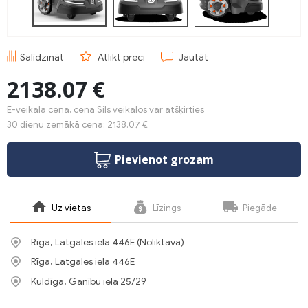
Salīdzināt
Atlikt preci
Jautāt
2138.07 €
E-veikala cena, cena Sils veikalos var atšķirties
30 dienu zemākā cena: 2138.07 €
Pievienot grozam
Uz vietas
Līzings
Piegāde
Rīga, Latgales iela 446E (Noliktava)
Rīga, Latgales iela 446E
Kuldīga, Ganību iela 25/29