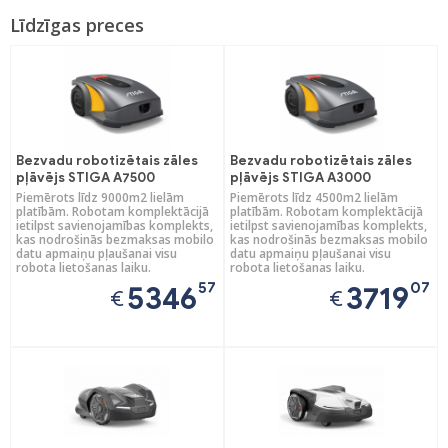
Līdzīgas preces
Bezvadu robotizētais zāles
Bezvadu robotizētais zāles
pļāvējs STIGA A7500
pļāvējs STIGA A3000
Piemērots līdz 9000m2 lielām
Piemērots līdz 4500m2 lielām
platībām. Robotam komplektācijā
platībām. Robotam komplektācijā
ietilpst savienojamības komplekts,
ietilpst savienojamības komplekts,
kas nodrošinās bezmaksas mobilo
kas nodrošinās bezmaksas mobilo
datu apmaiņu pļaušanai visu
datu apmaiņu pļaušanai visu
robota lietošanas laiku.
robota lietošanas laiku.
57
07
5346
3719
€
€