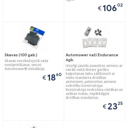
02
106
€
Skavas (100 gab.)
Automower naži Endurance
6gb.
Skavas norobežojošā vada
nostiprināšanai, veicot
Izturīgi jaunās paaudzes asmeņi ar
Automower® instalāciju
vairāk nekā divreiz garāku
kalpošanas laiku salīdzinoši ar
60
18
€
mūsu standarta drošības
asmeņiem, pateicoties asmens
svārstību konstrukcijai.
Konstrukcija nodrošina cietākas un
asākas malas, nepārkāpjot
drošības standartus.
25
23
€