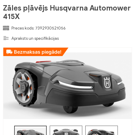
Zāles pļāvējs Husqvarna Automower
415X
Preces kods:
7392930521056
Apraksts un specifikācijas
Bezmaksas piegāde!