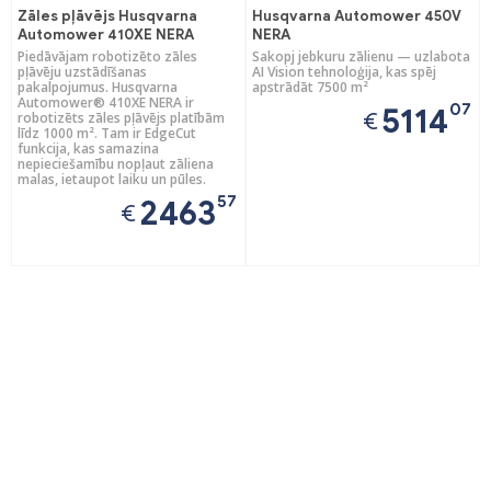
Zāles pļāvējs Husqvarna
Husqvarna Automower 450V
Automower 410XE NERA
NERA
Piedāvājam robotizēto zāles
Sakopj jebkuru zālienu — uzlabota
pļāvēju uzstādīšanas
AI Vision tehnoloģija, kas spēj
pakalpojumus. Husqvarna
apstrādāt 7500 m²
Automower® 410XE NERA ir
07
5114
€
robotizēts zāles pļāvējs platībām
līdz 1000 m². Tam ir EdgeCut
funkcija, kas samazina
nepieciešamību nopļaut zāliena
malas, ietaupot laiku un pūles.
57
2463
€