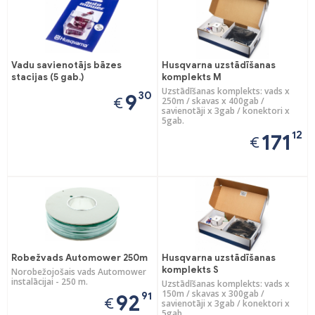
Vadu savienotājs bāzes
Husqvarna uzstādīšanas
stacijas (5 gab.)
komplekts M
Uzstādīšanas komplekts: vads x
30
9
€
250m / skavas x 400gab /
savienotāji x 3gab / konektori x
5gab.
12
171
€
Robežvads Automower 250m
Husqvarna uzstādīšanas
komplekts S
Norobežojošais vads Automower
instalācijai - 250 m.
Uzstādīšanas komplekts: vads x
150m / skavas x 300gab /
91
92
€
savienotāji x 3gab / konektori x
5gab.