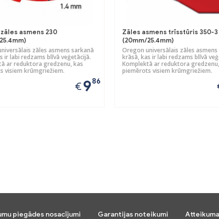
 zāles asmens 230
Zāles asmens trīsstūris 350-3
25.4mm)
(20mm/25.4mm)
niversālais zāles asmens sarkanā
Oregon universālais zāles asmens
s ir labi redzams blīvā veģetācijā.
krāsā, kas ir labi redzams blīvā veģ
ā ar reduktora gredzenu, kas
Komplektā ar reduktora gredzenu,
s visiem krūmgriežiem.
piemērots visiem krūmgriežiem.
86
9
€
umu piegādes nosacījumi
Garantijas noteikumi
Atteikuma