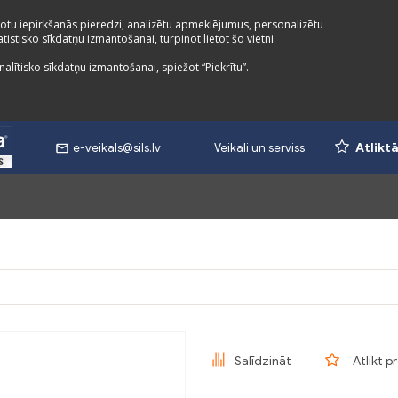
otu iepirkšanās pieredzi, analizētu apmeklējumus, personalizētu
istisko sīkdatņu izmantošanai, turpinot lietot šo vietni.
nalītisko sīkdatņu izmantošanai, spiežot “Piekrītu”.
e-veikals@sils.lv
Veikali un serviss
Atlikt
Salīdzināt
Atlikt p