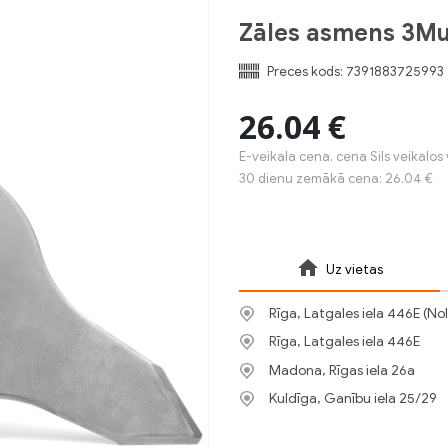
Zāles asmens 3Mul
Preces kods:
7391883725993
26.04 €
E-veikala cena, cena Sils veikalos 
30 dienu zemākā cena: 26.04 €
Uz vietas
Rīga, Latgales iela 446E (No
Rīga, Latgales iela 446E
Madona, Rīgas iela 26a
Kuldīga, Ganību iela 25/29