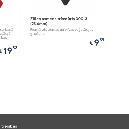
Zāles asmens trīsstūris 300-3
(25.4mm)
 sarkanā
Piemērots zemas un blīvas veģetācijas
etācijā.
griešanai
 kas
39
9
€
53
19
€
 tiesības