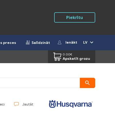
Piekrītu
Ienākt
LV
ās preces
Salīdzināt
0.00
€
Apskatīt grozu
reci
Jautāt