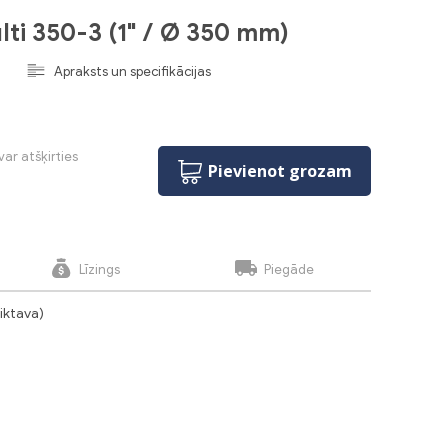
ti 350-3 (1" / Ø 350 mm)
Apraksts un specifikācijas
var atšķirties
Pievienot grozam
Līzings
Piegāde
liktava)