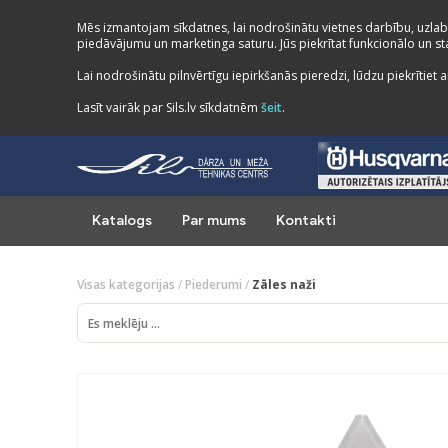
Mēs izmantojam sīkdatnes, lai nodrošinātu vietnes darbību, uzlab
piedāvājumu un marketinga saturu. Jūs piekrītat funkcionālo un stat
Lai nodrošinātu pilnvērtīgu iepirkšanās pieredzi, lūdzu piekrītiet a
Lasīt vairāk par Sils.lv sīkdatnēm
šeit
.
Katalogs
Par mums
Kontakti
Visas kategorijas
/
Piederumi
/
Zāles naži