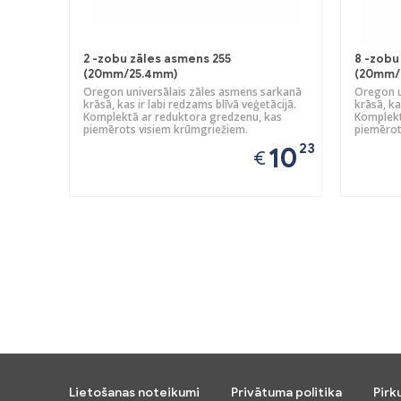
2 -zobu zāles asmens 255
8 -zobu
(20mm/25.4mm)
(20mm/
Oregon universālais zāles asmens sarkanā
Oregon u
krāsā, kas ir labi redzams blīvā veģetācijā.
krāsā, ka
Komplektā ar reduktora gredzenu, kas
Komplekt
piemērots visiem krūmgriežiem.
piemērot
23
10
€
Lietošanas noteikumi
Privātuma politika
Pirk