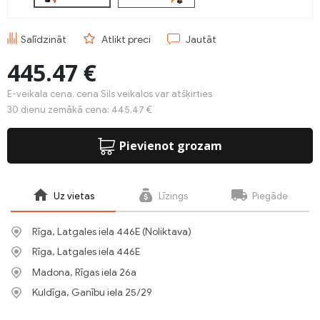
Salīdzināt
Atlikt preci
Jautāt
445.47 €
E-veikala cena, cena Sils veikalos var atšķirties
30 dienu zemākā cena: 445.47 €
Pievienot grozam
Uz vietas
Līzings
Piegāde
Rīga, Latgales iela 446E (Noliktava)
Rīga, Latgales iela 446E
Madona, Rīgas iela 26a
Kuldīga, Ganību iela 25/29