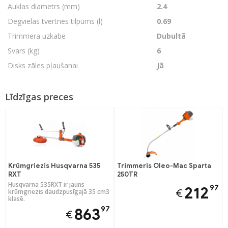
Auklas diametrs (mm)
2.4
Degvielas tvertnes tilpums (l)
0.69
Trimmera uzkabe
Dubultā
Svars (kg)
6
Disks zāles pļaušanai
Jā
Līdzīgas preces
Krūmgriezis Husqvarna 535
Trimmeris Oleo-Mac Sparta
RXT
250TR
Husqvarna 535RXT ir jauns
97
212
€
krūmgriezis daudzpusīgajā 35 cm3
klasē.
97
863
€