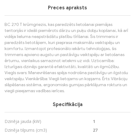
Preces apraksts
BC 270 T krūmgriezis, kas paredzēts lietošanai piemājas
teritorijās ir ideāli piemērots dārzu un puķu dobju kopšanai, kā arī
vidēja lieluma neapstrādātu platību tīrīšanai. Šis trimmeris ir
paredzēts lietotājiem, kuri pieprasa maksimālu veiktspēju un
komfortu. Izmantojot profesionālo iekārtu tehnoloģijas, šis
trimmeris apvieno augstu un pastāvīgu veiktspēju ar lietošanas
ērtumu, vienlaikus samazinot ietekmi uz vidi. Uzticamība:
Izturīgais dzinējs garantē efektivitāti, kvalitāti un ilgmūžību.
Viegls svars: Manevrēšanas spēja nodrošina pastāvīgu un ilgstošu
veiktspēju. Vienkāršība: Viegli lietojams un kopjams. Ērts: Vibrāciju
slāpēšanas sistēma, ergonomisks gumijas pārklājuma rokturis un
viegli pieejamas vadības ierīces.
Specifikācija
Dzinēja jauda (kW)
1
Dzinēja tilpums (cm3)
27