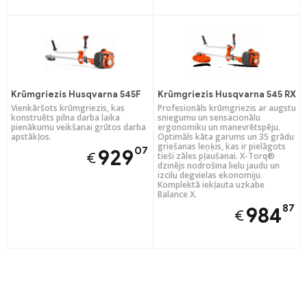
Krūmgriezis Husqvarna 545F
Krūmgriezis Husqvarna 545 RX
Vienkāršots krūmgriezis, kas
Profesionāls krūmgriezis ar augstu
konstruēts pilna darba laika
sniegumu un sensacionālu
pienākumu veikšanai grūtos darba
ergonomiku un manevrētspēju.
apstākļos.
Optimāls kāta garums un 35 grādu
griešanas leņķis, kas ir pielāgots
07
929
€
tieši zāles pļaušanai. X-Torq®
dzinējs nodrošina lielu jaudu un
izcilu degvielas ekonomiju.
Komplektā iekļauta uzkabe
Balance X.
87
984
€