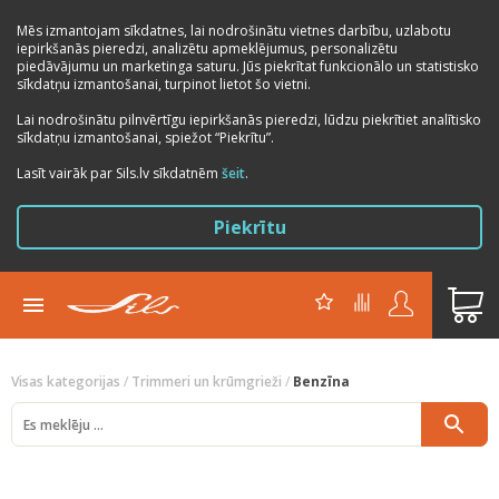
Mēs izmantojam sīkdatnes, lai nodrošinātu vietnes darbību, uzlabotu
iepirkšanās pieredzi, analizētu apmeklējumus, personalizētu
piedāvājumu un marketinga saturu. Jūs piekrītat funkcionālo un statistisko
sīkdatņu izmantošanai, turpinot lietot šo vietni.
Lai nodrošinātu pilnvērtīgu iepirkšanās pieredzi, lūdzu piekrītiet analītisko
sīkdatņu izmantošanai, spiežot “Piekrītu”.
Previous
Next
Lasīt vairāk par Sils.lv sīkdatnēm
šeit
.
Piekrītu
Visas kategorijas
/
Trimmeri un krūmgrieži
/
Benzīna