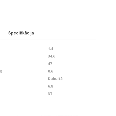
Specifikācija
1.4
34.6
47
l)
0.6
Dubultā
6.8
3T