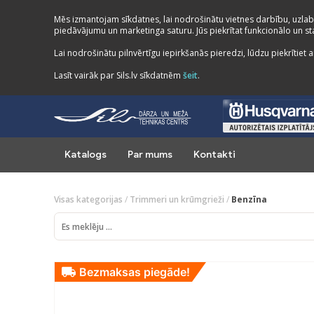
Mēs izmantojam sīkdatnes, lai nodrošinātu vietnes darbību, uzlab
piedāvājumu un marketinga saturu. Jūs piekrītat funkcionālo un stat
Lai nodrošinātu pilnvērtīgu iepirkšanās pieredzi, lūdzu piekrītiet a
Lasīt vairāk par Sils.lv sīkdatnēm
šeit
.
Katalogs
Par mums
Kontakti
Visas kategorijas
/
Trimmeri un krūmgrieži
/
Benzīna
Bezmaksas piegāde!