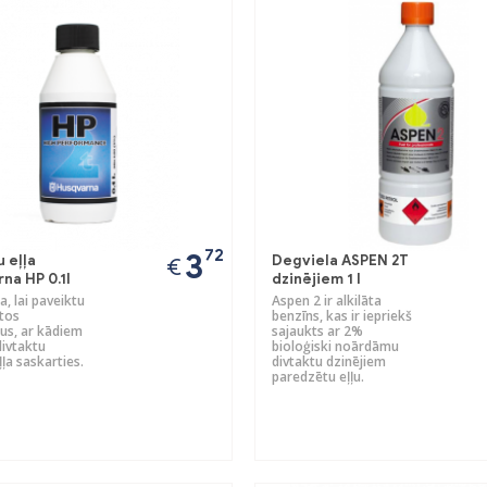
72
3
 eļļa
Degviela ASPEN 2T
€
na HP 0.1l
dzinējiem 1 l
a, lai paveiktu
Aspen 2 ir alkilāta
tos
benzīns, kas ir iepriekš
s, ar kādiem
sajaukts ar 2%
divtaktu
bioloģiski noārdāmu
ļļa saskarties.
divtaktu dzinējiem
paredzētu eļļu.