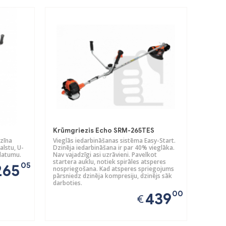
Krūmgriezis Echo SRM-265TES
zīna
Vieglās iedarbināšanas sistēma Easy-Start.
alstu, U-
Dzinēja iedarbināšana ir par 40% vieglāka.
platumu.
Nav vajadzīgi asi uzrāvieni. Pavelkot
startera auklu, notiek spirāles atsperes
05
265
nospriegošana. Kad atsperes spriegojums
pārsniedz dzinēja kompresiju, dzinējs sāk
darboties.
00
439
€