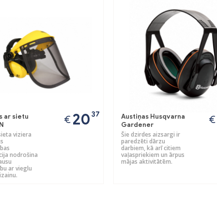
37
20
 ar sietu
Austiņas Husqvarna
€
€
N
Gardener
ieta viziera
Šie dzirdes aizsargi ir
es
paredzēti dārzu
ības
darbiem, kā arī citiem
ija nodrošina
vaļaspriekiem un ārpus
 ausu
mājas aktivitātēm.
bu ar vieglu
izainu.