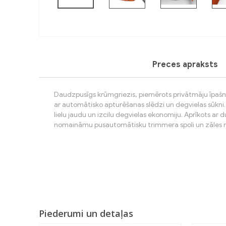
Preces apraksts
Daudzpusīgs krūmgriezis, piemērots privātmāju īpašn
ar automātisko apturēšanas slēdzi un degvielas sūkni
lielu jaudu un izcilu degvielas ekonomiju. Aprīkots ar d
nomaināmu pusautomātisku trimmera spoli un zāles n
Piederumi un detaļas