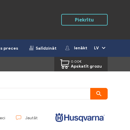
Piekrītu
Ienākt
LV
ās preces
Salīdzināt
0.00
€
Apskatīt grozu
reci
Jautāt