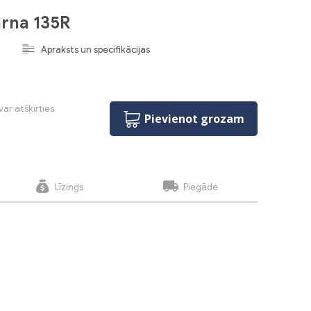
rna 135R
0
Apraksts un specifikācijas
var atšķirties
Pievienot grozam
Līzings
Piegāde