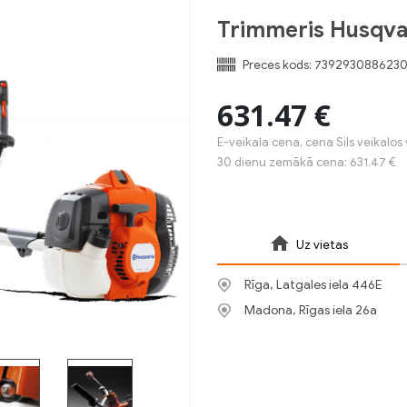
Trimmeris Husqva
Preces kods:
739293088623
631.47 €
E-veikala cena, cena Sils veikalos 
30 dienu zemākā cena: 631.47 €
Uz vietas
Rīga, Latgales iela 446E
Madona, Rīgas iela 26a