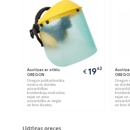
62
19
Austiņas ar stiklu
Austiņas
€
OREGON
OREGO
Oregon polikarbonāta
Oregon s
viziera un dzirdes
un dzird
aizsardzības
aizsardz
kombinācija nodrošina
kombināc
sejas un ausu
sejas un
aizsardzību ar vieglu
aizsardzī
un ērtu dizainu.
un ērtu d
Līdzīgas preces