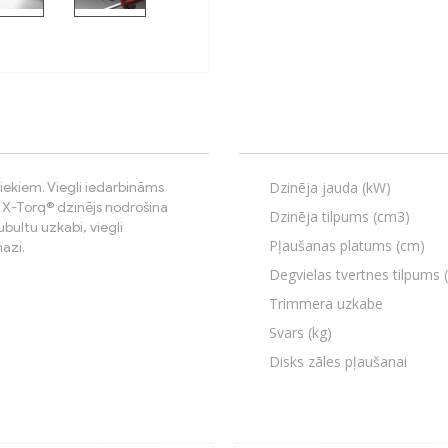
Dzinēja jauda (kW)
iekiem. Viegli iedarbināms
. X-Torq® dzinējs nodrošina
Dzinēja tilpums (cm3)
ubultu uzkabi, viegli
Pļaušanas platums (cm)
azi.
Degvielas tvertnes tilpums (
Trimmera uzkabe
Svars (kg)
Disks zāles pļaušanai