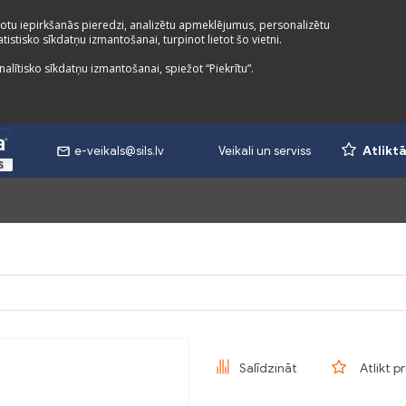
otu iepirkšanās pieredzi, analizētu apmeklējumus, personalizētu
istisko sīkdatņu izmantošanai, turpinot lietot šo vietni.
nalītisko sīkdatņu izmantošanai, spiežot “Piekrītu”.
e-veikals@sils.lv
Veikali un serviss
Atlikt
Salīdzināt
Atlikt p