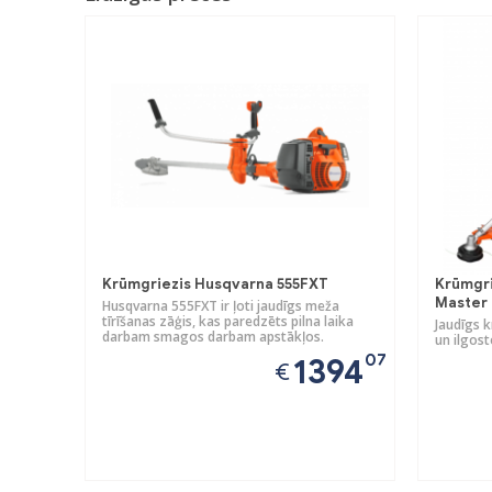
Krūmgriezis Husqvarna 555FXT
Krūmgri
Master
Husqvarna 555FXT ir ļoti jaudīgs meža
tīrīšanas zāģis, kas paredzēts pilna laika
Jaudīgs 
darbam smagos darbam apstākļos.
un ilgos
07
1394
€