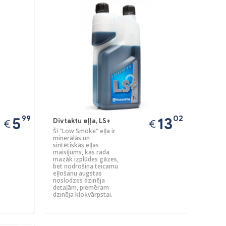
Next
99
02
5
13
Divtaktu eļļa, LS+
€
€
Šī "Low Smoke" eļļa ir
minerālās un
sintētiskās eļļas
maisījums, kas rada
mazāk izplūdes gāzes,
bet nodrošina teicamu
eļļošanu augstas
noslodzes dzinēja
detaļām, piemēram
dzinēja kloķvārpstai.