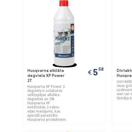
Previous
58
5
Husqvarna alkilāta
Divtaktu
€
degviela XP Power
Husqvar
2T
Izstrādāt
visus grū
Husqvarna XP Power 2
uzdevumu
degviela ir uzlabotas
vien var 
veiktspējas alkilāta
dzinēja e
degvielas un 2%
Husqvarna XP
sintētiskās 2-taktu
eļļas maisījums, kas
speciāli paredzēts
Husqvarna produktiem.