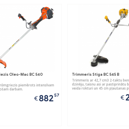
ezis Oleo-Mac BC 540
Trimmeris Stiga BC 545 B
Trimmeris ar 42,7 cm3 2-taktu ben
dzinēju, taisnu asi ar pastiprinātu b
krūmgriezis piemērots intensīvam
veida rokturi un 45 cm pļaušanas 
tošam darbam.
57
882
€
€