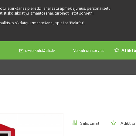
otu iepirkšanās pieredzi, analizētu apmeklējumus, personalizētu
istisko sīkdatņu izmantošanai, turpinot lietot šo vietni.
nalītisko sīkdatņu izmantošanai, spiežot “Piekrītu”.
e-veikals@sils.lv
Veikali un serviss
Atlikt
Salīdzināt
Atlikt p