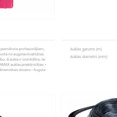
Auklas garums (m)
i piemērota profesionāļiem,
vota no augstas kvalitātes
Auklas diametrs (mm)
u, šī aukla ir izstrādāta, lai
AMAX auklas priekšrocības: •
dinamiskais dizains • Augsta