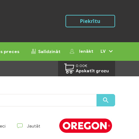
Piekrītu
Ienākt
LV
ās preces
Salīdzināt
0.00
€
Apskatīt grozu
reci
Jautāt