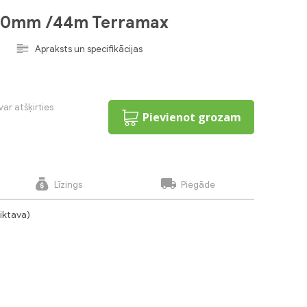
3.0mm /44m Terramax
Apraksts un specifikācijas
var atšķirties
Pievienot grozam
Līzings
Piegāde
liktava)