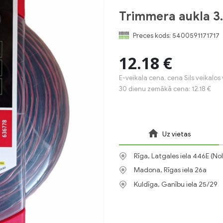
Trimmera aukla 
Preces kods:
5400591171717
12.18 €
E-veikala cena, cena Sils veikalos 
30 dienu zemākā cena: 12.18 €
Uz vietas
Rīga, Latgales iela 446E (No
Madona, Rīgas iela 26a
Kuldīga, Ganību iela 25/29