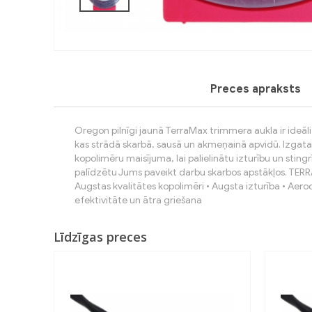
Preces apraksts
Oregon pilnīgi jaunā TerraMax trimmera aukla ir ideāl
kas strādā skarbā, sausā un akmeņainā apvidū. Izgata
kopolimēru maisījuma, lai palielinātu izturību un stingrīb
palīdzētu Jums paveikt darbu skarbos apstākļos. TERR
Augstas kvalitātes kopolimēri • Augsta izturība • Aero
efektivitāte un ātra griešana
Līdzīgas preces