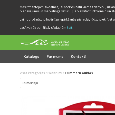
Mēs izmantojam sīkdatnes, lai nodrošinātu vietnes darbību, uzlab
piedāvājumu un marketinga saturu. Jūs piekrītat funkcionālo un stat
Lai nodrošinātu pilnvērtīgu iepirkšanās pieredzi, lūdzu piekrītiet a
Lasīt vairāk par Sils.lv sīkdatnēm
šeit
.
Katalogs
Par mums
Kontakti
Visas kategorijas
/
Piederumi
/
Trimmeru auklas