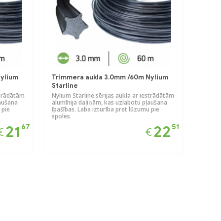
Nylium
Trimmera aukla 3.0mm /60m Nylium
Starline
strādātām
Nylium Starline sērijas aukla ar iestrādātām
ļaušana
alumīnija daļiņām, kas uzlabotu pļaušana
 pie
īpašības. Laba izturība pret lūzumu pie
spoles.
67
51
21
22
€
€