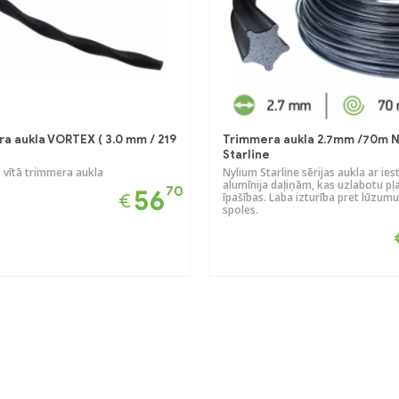
a aukla VORTEX ( 3.0 mm / 219
Trimmera aukla 2.7mm /70m 
Starline
 vītā trimmera aukla
Nylium Starline sērijas aukla ar ie
alumīnija daļiņām, kas uzlabotu p
70
56
€
īpašības. Laba izturība pret lūzumu
spoles.