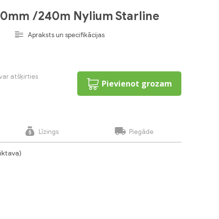
.0mm /240m Nylium Starline
Apraksts un specifikācijas
var atšķirties
Pievienot grozam
Līzings
Piegāde
liktava)