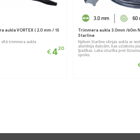
a aukla VORTEX ( 2.0 mm / 15
Trimmera aukla 3.0mm /60m 
Starline
 vītā trimmera aukla
Nylium Starline sērijas aukla ar ie
alumīnija daļiņām, kas uzlabotu p
20
4
€
īpašības. Laba izturība pret lūzumu
spoles.