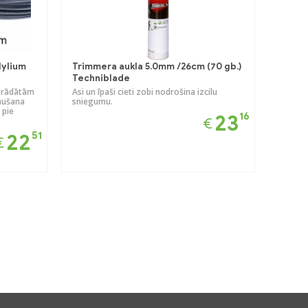
Nylium
Trimmera aukla 5.0mm /26cm (70 gb.)
Techniblade
strādātām
Asi un īpaši cieti zobi nodrošina izcilu
ļaušana
sniegumu.
 pie
16
23
€
51
22
€