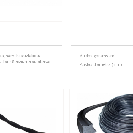
Auklas garums (m)
 daļiņām, kas uzlabotu
 Tai ir 5 asas malas labākai
Auklas diametrs (mm)