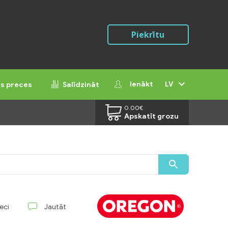
Piekrītu
Ienākt
LV
ās preces
Salīdzināt
0.00
€
Apskatīt grozu
reci
Jautāt