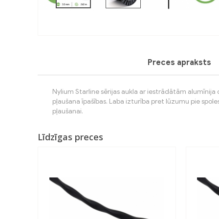
Previous
Preces apraksts
Nylium Starline sērijas aukla ar iestrādātām alumīnija
pļaušana īpašības. Laba izturība pret lūzumu pie spoles.
pļaušanai.
Līdzīgas preces