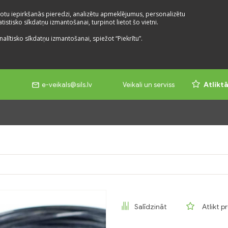
otu iepirkšanās pieredzi, analizētu apmeklējumus, personalizētu
istisko sīkdatņu izmantošanai, turpinot lietot šo vietni.
nalītisko sīkdatņu izmantošanai, spiežot “Piekrītu”.
e-veikals@sils.lv
Veikali un serviss
Atlikt
Salīdzināt
Atlikt p