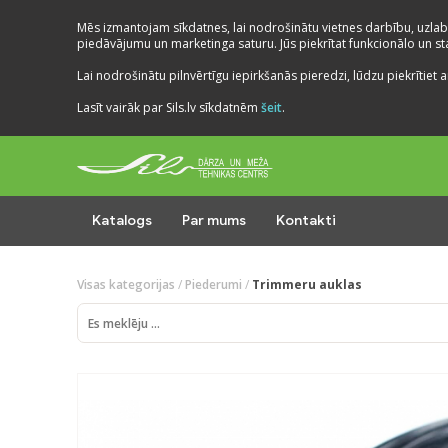
Mēs izmantojam sīkdatnes, lai nodrošinātu vietnes darbību, uzlab
piedāvājumu un marketinga saturu. Jūs piekrītat funkcionālo un stat
Lai nodrošinātu pilnvērtīgu iepirkšanās pieredzi, lūdzu piekrītiet a
Lasīt vairāk par Sils.lv sīkdatnēm
šeit
.
Katalogs
Par mums
Kontakti
Visas kategorijas
/
Piederumi
/
Trimmeru auklas