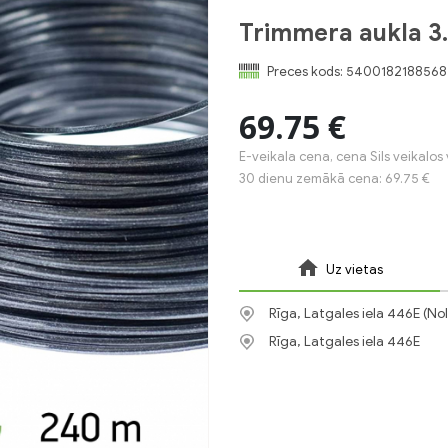
Trimmera aukla 3
Preces kods:
5400182188568
69.75 €
E-veikala cena, cena Sils veikalos 
30 dienu zemākā cena: 69.75 €
Uz vietas
Rīga, Latgales iela 446E (No
Rīga, Latgales iela 446E