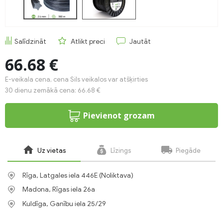
Salīdzināt
Atlikt preci
Jautāt
66.68 €
E-veikala cena, cena Sils veikalos var atšķirties
30 dienu zemākā cena: 66.68 €
Pievienot grozam
Uz vietas
Līzings
Piegāde
Rīga, Latgales iela 446E (Noliktava)
Madona, Rīgas iela 26a
Kuldīga, Ganību iela 25/29