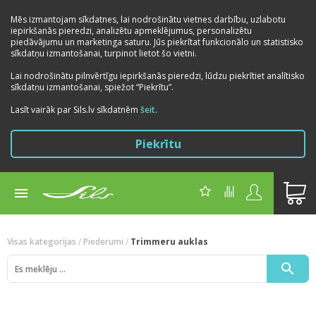
Mēs izmantojam sīkdatnes, lai nodrošinātu vietnes darbību, uzlabotu
iepirkšanās pieredzi, analizētu apmeklējumus, personalizētu
piedāvājumu un marketinga saturu. Jūs piekrītat funkcionālo un statistisko
sīkdatņu izmantošanai, turpinot lietot šo vietni.
Lai nodrošinātu pilnvērtīgu iepirkšanās pieredzi, lūdzu piekrītiet analītisko
sīkdatņu izmantošanai, spiežot “Piekrītu”.
Previous
Next
Lasīt vairāk par Sils.lv sīkdatnēm
šeit
.
Piekrītu
Visas kategorijas
/
Piederumi
/
Trimmeru auklas