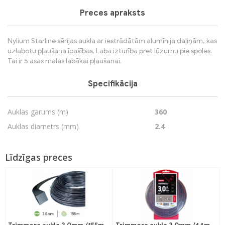
Preces apraksts
Nylium Starline sērijas aukla ar iestrādātām alumīnija daļiņām, kas
uzlabotu pļaušana īpašības. Laba izturība pret lūzumu pie spoles.
Tai ir 5 asas malas labākai pļaušanai.
Specifikācija
Auklas garums (m)
360
Auklas diametrs (mm)
2.4
Līdzīgas preces