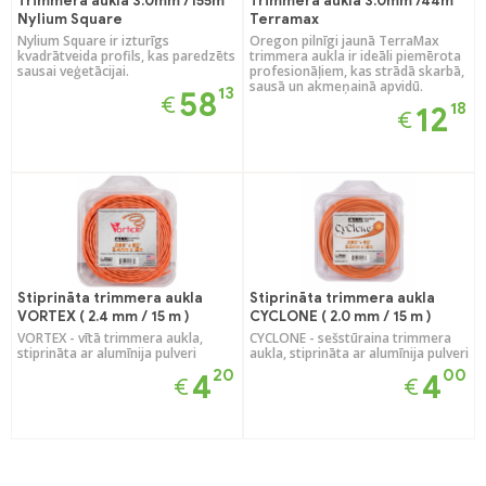
Trimmera aukla 3.0mm /155m
Trimmera aukla 3.0mm /44m
Nylium Square
Terramax
Nylium Square ir izturīgs
Oregon pilnīgi jaunā TerraMax
kvadrātveida profils, kas paredzēts
trimmera aukla ir ideāli piemērota
sausai veģetācijai.
profesionāļiem, kas strādā skarbā,
sausā un akmeņainā apvidū.
13
58
€
18
12
€
Stiprināta trimmera aukla
Stiprināta trimmera aukla
VORTEX ( 2.4 mm / 15 m )
CYCLONE ( 2.0 mm / 15 m )
VORTEX - vītā trimmera aukla,
CYCLONE - sešstūraina trimmera
stiprināta ar alumīnija pulveri
aukla, stiprināta ar alumīnija pulveri
20
00
4
4
€
€