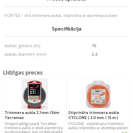
VORTEX - vītā trimmera aukla, stiprināta ar alumīnija pulveri
Specifikācija
Auklas garums (m)
70
Auklas diametrs (mm)
2.4
Līdzīgas preces
Trimmera aukla 2.7mm /56m
Stiprināta trimmera aukla
Terramax
CYCLONE ( 2.0 mm / 15 m )
Oregon pilnīgi jaunā TerraMax
CYCLONE - sešstūraina trimmera
trimmera aukla ir ideāli piemērota
aukla, stiprināta ar alumīnija pulveri
profesionāļiem, kas strādā skarbā,