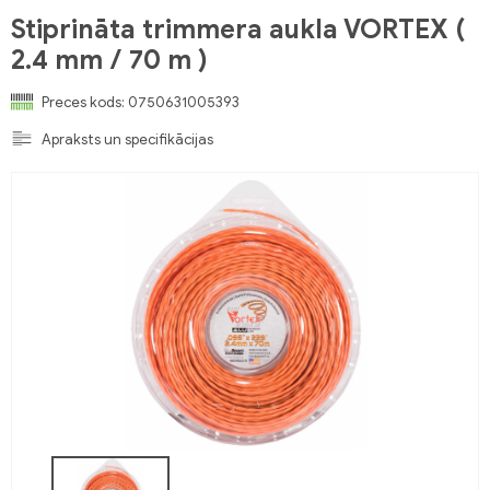
Stiprināta trimmera aukla VORTEX (
2.4 mm / 70 m )
Preces kods:
0750631005393
Apraksts un specifikācijas