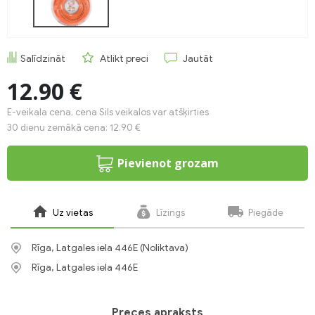
Salīdzināt
Atlikt preci
Jautāt
12.90 €
E-veikala cena, cena Sils veikalos var atšķirties
30 dienu zemākā cena: 12.90 €
Pievienot grozam
Uz vietas
Līzings
Piegāde
Rīga, Latgales iela 446E (Noliktava)
Rīga, Latgales iela 446E
Preces apraksts