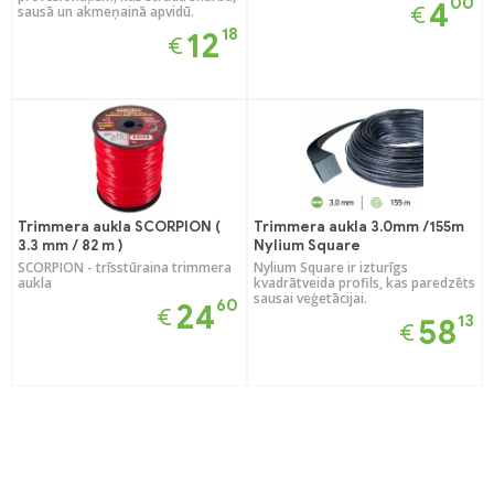
00
4
€
sausā un akmeņainā apvidū.
18
12
€
Trimmera aukla SCORPION (
Trimmera aukla 3.0mm /155m
3.3 mm / 82 m )
Nylium Square
SCORPION - trīsstūraina trimmera
Nylium Square ir izturīgs
aukla
kvadrātveida profils, kas paredzēts
sausai veģetācijai.
60
24
€
13
58
€