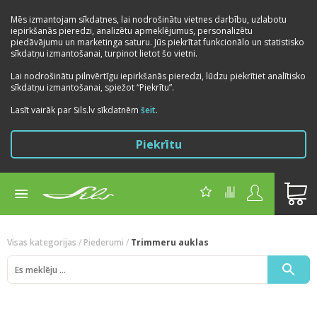
Mēs izmantojam sīkdatnes, lai nodrošinātu vietnes darbību, uzlabotu
iepirkšanās pieredzi, analizētu apmeklējumus, personalizētu
piedāvājumu un marketinga saturu. Jūs piekrītat funkcionālo un statistisko
sīkdatņu izmantošanai, turpinot lietot šo vietni.
Lai nodrošinātu pilnvērtīgu iepirkšanās pieredzi, lūdzu piekrītiet analītisko
sīkdatņu izmantošanai, spiežot “Piekrītu”.
Lasīt vairāk par Sils.lv sīkdatnēm
šeit
.
Piekrītu
Visas kategorijas
/
Piederumi
/
Trimmeru auklas