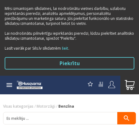
Mēs izmantojam sīkdatnes, lai nodrošinātu vietnes darbību, uzlabotu
iepirkšanās pieredzi, analizētu apmeklējumus, personalizētu
piedāvājumu un marketinga saturu. Jūs piekrītat funkcionālo un statistisko
sīkdatņu izmantošanai, turpinot lietot šo vietni.
Lai nodrošinātu pilnvērtīgu iepirkšanās pieredzi, lūdzu piekrītiet analītisko
sīkdatņu izmantošanai, spiežot “Piekrītu”.
Previous
Next
Lasīt vairāk par Sils.lv sīkdatnēm
šeit
.
Piekrītu
Visas kategorijas
/
Motorzāģi
/
Benzīna