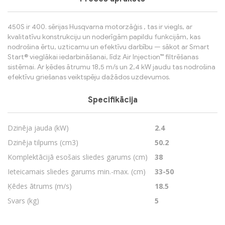
450S ir 400. sērijas Husqvarna motorzāģis , tas ir viegls, ar
kvalitatīvu konstrukciju un noderīgām papildu funkcijām, kas
nodrošina ērtu, uzticamu un efektīvu darbību — sākot ar Smart
Start® vieglākai iedarbināšanai, līdz Air Injection™ filtrēšanas
sistēmai. Ar ķēdes ātrumu 18,5 m/s un 2,4 kW jaudu tas nodrošina
efektīvu griešanas veiktspēju dažādos uzdevumos.
Specifikācija
Dzinēja jauda (kW)
2.4
Dzinēja tilpums (cm3)
50.2
Komplektācijā esošais sliedes garums (cm)
38
Ieteicamais sliedes garums min.-max. (cm)
33-50
Ķēdes ātrums (m/s)
18.5
Svars (kg)
5