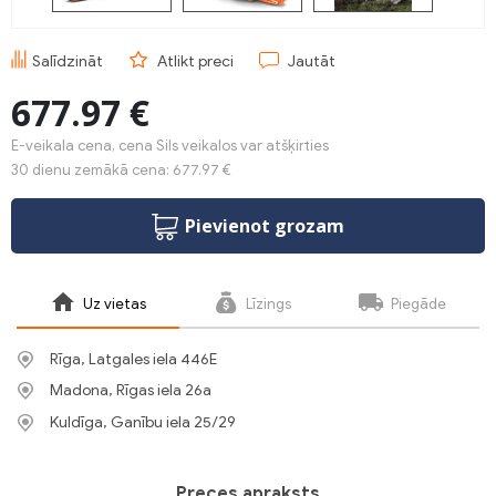
Salīdzināt
Atlikt preci
Jautāt
677.97 €
E-veikala cena, cena Sils veikalos var atšķirties
30 dienu zemākā cena: 677.97 €
Pievienot grozam
Uz vietas
Līzings
Piegāde
Rīga, Latgales iela 446E
Madona, Rīgas iela 26a
Kuldīga, Ganību iela 25/29
Preces apraksts