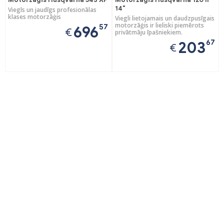
14"
Viegls un jaudīgs profesionālas
klases motorzāģis
Viegli lietojamais un daudzpusīgais
motorzāģis ir lieliski piemērots
57
696
€
privātmāju īpašniekiem.
67
203
€