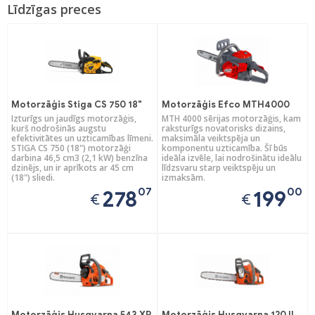
Līdzīgas preces
Motorzāģis Stiga CS 750 18"
Motorzāģis Efco MTH4000
Izturīgs un jaudīgs motorzāģis,
MTH 4000 sērijas motorzāģis, kam
kurš nodrošinās augstu
raksturīgs novatorisks dizains,
efektivitātes un uzticamības līmeni.
maksimāla veiktspēja un
STIGA CS 750 (18") motorzāģi
komponentu uzticamība. Šī būs
darbina 46,5 cm3 (2,1 kW) benzīna
ideāla izvēle, lai nodrošinātu ideālu
dzinējs, un ir aprīkots ar 45 cm
līdzsvaru starp veiktspēju un
(18") sliedi.
izmaksām.
07
00
278
199
€
€
Motorzāģis Husqvarna 543 XP
Motorzāģis Husqvarna 120 II