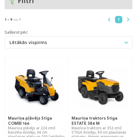
Filtri
1
1 -
9
no 9
Sašķirot pēc:
Lētākās vispirms
Mauriņa pļāvējs Stiga
Mauriņa traktors Stiga
COMBI 166
ESTATE 384 M
Mauriņa pļāvējs ar 224 cm3
Mauriņa traktors ar 352 cm3
benzīna dzinēju, 66 cm
STIGA dzinēju, 84 cm pļaušanas
pļaušanas platu un 150 l ietilpīgu
platumu, diviem asmeņiem un