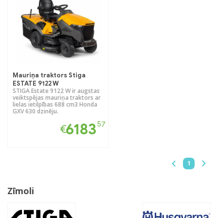
Mauriņa traktors Stiga
ESTATE 9122 W
STIGA Estate 9122 W ir augstas
veiktspējas mauriņa traktors ar
lielas ietilpības 688 cm3 Honda
GXV 630 dzinēju.
57
6183
€
1
Zīmoli