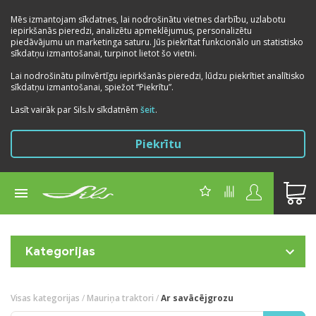
Mēs izmantojam sīkdatnes, lai nodrošinātu vietnes darbību, uzlabotu
iepirkšanās pieredzi, analizētu apmeklējumus, personalizētu
piedāvājumu un marketinga saturu. Jūs piekrītat funkcionālo un statistisko
sīkdatņu izmantošanai, turpinot lietot šo vietni.
Lai nodrošinātu pilnvērtīgu iepirkšanās pieredzi, lūdzu piekrītiet analītisko
sīkdatņu izmantošanai, spiežot “Piekrītu”.
Lasīt vairāk par Sils.lv sīkdatnēm
šeit
.
Piekrītu
Kategorijas
Visas kategorijas
/
Mauriņa traktori
/
Ar savācējgrozu