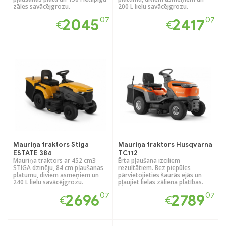
zāles savācējgrozu.
200 L lielu savācējgrozu.
07
07
2045
2417
€
€
Mauriņa traktors Stiga
Mauriņa traktors Husqvarna
ESTATE 384
TC112
Mauriņa traktors ar 452 cm3
Ērta pļaušana izciliem
STIGA dzinēju, 84 cm pļaušanas
rezultātiem. Bez piepūles
platumu, diviem asmeņiem un
pārvietojieties šaurās ejās un
240 L lielu savācējgrozu.
pļaujiet lielas zāliena platības.
07
07
2696
2789
€
€