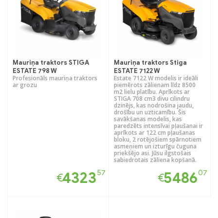
Mauriņa traktors STIGA
Mauriņa traktors Stiga
ESTATE 798 W
ESTATE 7122 W
Profesionāls mauriņa traktors
Estate 7122 W modelis ir ideāli
ar grozu
piemērots zālienam līdz 8500
m2 lielu platību. Aprīkots ar
STIGA 708 cm3 divu cilindru
dzinējs, kas nodrošina jaudu,
drošību un uzticamību. Šis
savākšanas modelis, kas
paredzēts intensīvai pļaušanai ir
aprīkots ar 122 cm pļaušanas
bloku, 2 rotējošiem spārnotiem
asmeņiem un izturīgu čuguna
priekšējo asi. Jūsu ilgstošais
sabiedrotais zāliena kopšanā.
57
07
4323
5486
€
€