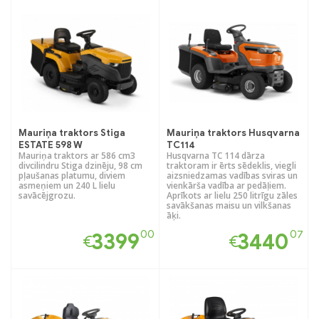
Mauriņa traktors Stiga
Mauriņa traktors Husqvarna
ESTATE 598 W
TC114
Mauriņa traktors ar 586 cm3
Husqvarna TC 114 dārza
divcilindru Stiga dzinēju, 98 cm
traktoram ir ērts sēdeklis, viegli
pļaušanas platumu, diviem
aizsniedzamas vadības sviras un
asmeņiem un 240 L lielu
vienkārša vadība ar pedāļiem.
savācējgrozu.
Aprīkots ar lielu 250 litrīgu zāles
savākšanas maisu un vilkšanas
āķi.
00
07
3399
3440
€
€