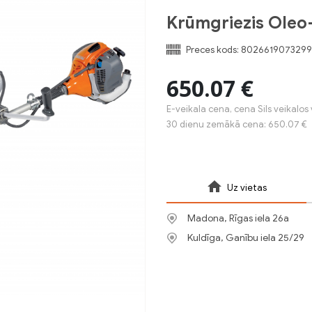
Krūmgriezis Ole
Preces kods:
8026619073299
650.07 €
E-veikala cena, cena Sils veikalos 
30 dienu zemākā cena: 650.07 €
Uz vietas
Madona, Rīgas iela 26a
Kuldīga, Ganību iela 25/29