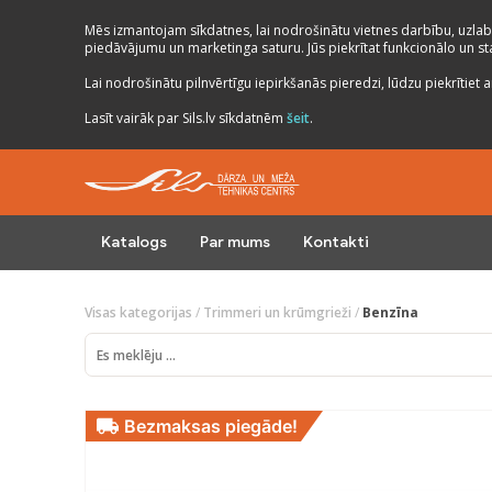
Mēs izmantojam sīkdatnes, lai nodrošinātu vietnes darbību, uzlab
piedāvājumu un marketinga saturu. Jūs piekrītat funkcionālo un stat
Lai nodrošinātu pilnvērtīgu iepirkšanās pieredzi, lūdzu piekrītiet a
Lasīt vairāk par Sils.lv sīkdatnēm
šeit
.
Katalogs
Par mums
Kontakti
Visas kategorijas
/
Trimmeri un krūmgrieži
/
Benzīna
Bezmaksas piegāde!