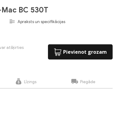
o-Mac BC 530T
Apraksts un specifikācijas
var atšķirties
Pievienot grozam
Līzings
Piegāde