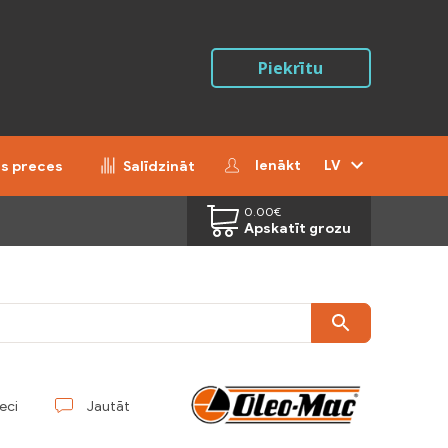
Piekrītu
Ienākt
LV
ās preces
Salīdzināt
0.00
€
Apskatīt grozu
reci
Jautāt