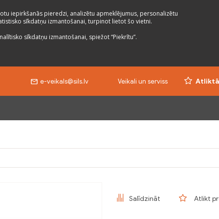
otu iepirkšanās pieredzi, analizētu apmeklējumus, personalizētu
istisko sīkdatņu izmantošanai, turpinot lietot šo vietni.
nalītisko sīkdatņu izmantošanai, spiežot “Piekrītu”.
e-veikals@sils.lv
Veikali un serviss
Atlikt
Salīdzināt
Atlikt p