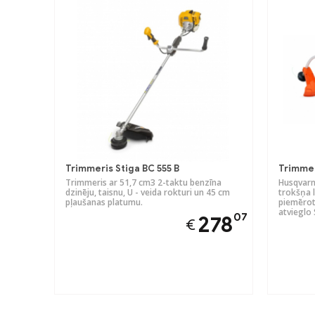
Trimmeris Stiga BC 555 B
Trimmer
Trimmeris ar 51,7 cm3 2-taktu benzīna
Husqvarn
dzinēju, taisnu, U - veida rokturi un 45 cm
trokšņa l
pļaušanas platumu.
piemērot
atvieglo 
07
278
€