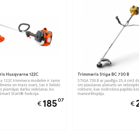
is Husqvarna 122C
Trimmeris Stiga BC 730 B
a 122C trimmera modelim ir zems
STIGA 730 B ar jaudīgu 25,4 cm3 dz
īmenis un mazs svars, tas ir lieliski
cm pļaušanas platums un velosipēd
s piemājas darbu veikšanai, ko
rokturis, kas nodrošina papildu kon
Smart Start® funkcija.
manevrētspēju.
07
185
€
€