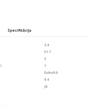
Next
Specifikācija
2.4
51.7
3
l)
1
Dubultā
9.4
Jā