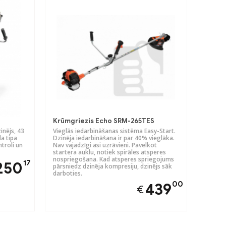
Krūmgriezis Echo SRM-265TES
inējs, 43
Vieglās iedarbināšanas sistēma Easy-Start.
a tipa
Dzinēja iedarbināšana ir par 40% vieglāka.
troli un
Nav vajadzīgi asi uzrāvieni. Pavelkot
startera auklu, notiek spirāles atsperes
nospriegošana. Kad atsperes spriegojums
17
250
pārsniedz dzinēja kompresiju, dzinējs sāk
darboties.
00
439
€