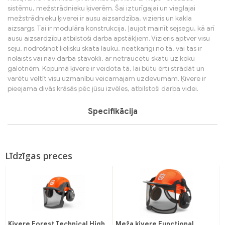
sistēmu, mežstrādnieku ķiverēm. Šai izturīgajai un vieglajai
mežstrādnieku ķiverei ir ausu aizsardzība, vizieris un kakla
aizsargs. Tai ir modulāra konstrukcija, ļaujot mainīt sejsegu, kā arī
ausu aizsardzību atbilstoši darba apstākļiem. Vizieris aptver visu
seju, nodrošinot lielisku skata lauku, neatkarīgi no tā, vai tas ir
nolaists vai nav darba stāvoklī, ar netraucētu skatu uz koku
galotnēm. Kopumā ķivere ir veidota tā, lai būtu ērti strādāt un
varētu veltīt visu uzmanību veicamajam uzdevumam. Ķivere ir
pieejama divās krāsās pēc jūsu izvēles, atbilstoši darba videi.
Specifikācija
Līdzīgas preces
Ķivere Forest Technical High
Meža ķivere Functional