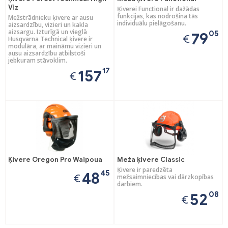
Viz
Ķiverei Functional ir dažādas
funkcijas, kas nodrošina tās
Mežstrādnieku ķivere ar ausu
individuālu pielāgošanu.
aizsardzību, vizieri un kakla
aizsargu. Izturīgā un vieglā
05
79
€
Husqvarna Technical ķivere ir
modulāra, ar maināmu vizieri un
ausu aizsardzību atbilstoši
jebkuram stāvoklim.
17
157
€
Ķivere Oregon Pro Waipoua
Meža ķivere Classic
Ķivere ir paredzēta
45
48
€
mežsaimniecības vai dārzkopības
darbiem.
08
52
€