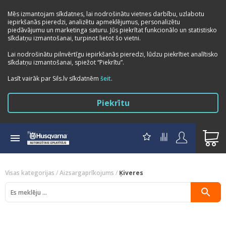
Mēs izmantojam sīkdatnes, lai nodrošinātu vietnes darbību, uzlabotu
iepirkšanās pieredzi, analizētu apmeklējumus, personalizētu
piedāvājumu un marketinga saturu. Jūs piekrītat funkcionālo un statistisko
sīkdatņu izmantošanai, turpinot lietot šo vietni.
Lai nodrošinātu pilnvērtīgu iepirkšanās pieredzi, lūdzu piekrītiet analītisko
sīkdatņu izmantošanai, spiežot “Piekrītu”.
Lasīt vairāk par Sils.lv sīkdatnēm
šeit
.
Piekrītu
Visas kategorijas
/
Aizsargaprīkojums
/
Ķiveres