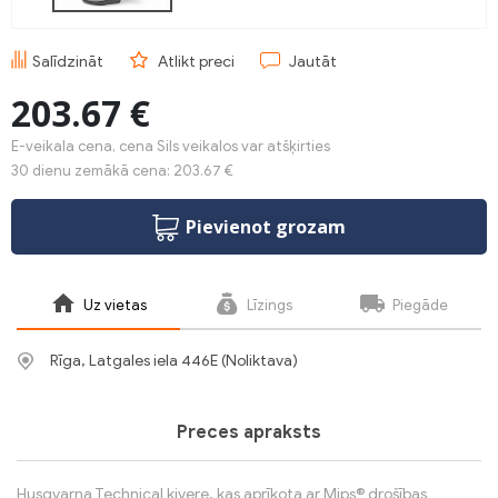
Salīdzināt
Atlikt preci
Jautāt
203.67 €
E-veikala cena, cena Sils veikalos var atšķirties
30 dienu zemākā cena: 203.67 €
Pievienot grozam
Uz vietas
Līzings
Piegāde
Rīga, Latgales iela 446E (Noliktava)
Preces apraksts
Husqvarna Technical ķivere, kas aprīkota ar Mips® drošības