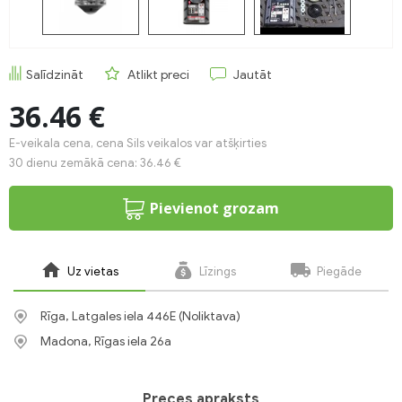
Salīdzināt
Atlikt preci
Jautāt
36.46 €
E-veikala cena, cena Sils veikalos var atšķirties
30 dienu zemākā cena: 36.46 €
Pievienot grozam
Uz vietas
Līzings
Piegāde
Rīga, Latgales iela 446E (Noliktava)
Madona, Rīgas iela 26a
Preces apraksts