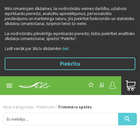
Mēs izmantojam sīkdatnes, lai nodrošinātu vietnes darbību, uzlabotu
iepirkšanās pieredzi, analizētu apmeklējumus, personalizētu
piedāvājumu un marketinga saturu. Jūs piekrītat funkcionālo un statistisko
sīkdatņu izmantošanai, turpinot lietot šo vietni.
Lai nodrošinātu pilnvērtīgu iepirkšanās pieredzi, lūdzu piekrītiet analītisko
sīkdatņu izmantošanai, spiežot “Piekrītu”.
Previous
Next
Lasīt vairāk par Sils.lv sīkdatnēm
šeit
.
Piekrītu
Visas kategorijas
/
Piederumi
/
Trimmeru spoles