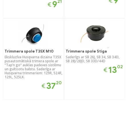
9
€
21
9
€
Trimmera spole T35X M10
Trimmera spole Stiga
Ekskluzīva Husqvarna dizaina T35X
Saderīgs ar SB 26J, SB 34, SB 34D,
pusautomātiskā trimera spole ar
SB 28J/28JD, SB 33D/44D
“Tap’n go“ auklas padeves sistēmu
02
13
€
un gultņotu balstu. Saderīga ar
Husqvarna trimmeriem: 129R, 524R,
129L, 525LK.
20
37
€