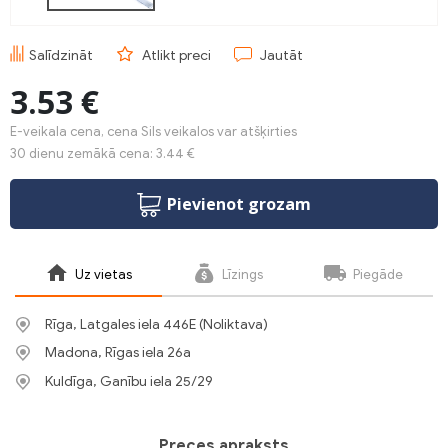
Salīdzināt
Atlikt preci
Jautāt
3.53 €
E-veikala cena, cena Sils veikalos var atšķirties
30 dienu zemākā cena: 3.44 €
Pievienot grozam
Uz vietas
Līzings
Piegāde
Rīga, Latgales iela 446E (Noliktava)
Madona, Rīgas iela 26a
Kuldīga, Ganību iela 25/29
Preces apraksts