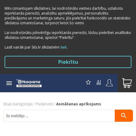
Mēs izmantojam sīkdatnes, lai nodrošinātu vietnes darbību, uzlabotu
iepirkšanās pieredzi, analizētu apmeklējumus, personalizētu
piedāvājumu un marketinga saturu. Jūs piekrītat funkcionālo un statistisko
sīkdatņu izmantošanai, turpinot lietot šo vietni.
Lai nodrošinātu pilnvērtīgu iepirkšanās pieredzi, lūdzu piekrītiet analītisko
sīkdatņu izmantošanai, spiežot “Piekrītu”.
Lasīt vairāk par Sils.lv sīkdatnēm
šeit
.
Piekrītu
Visas kategorijas
/
Piederumi
/
Asināšanas aprīkojums