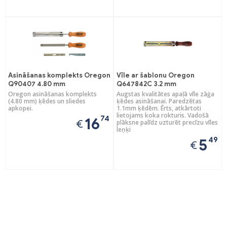
Asināšanas komplekts Oregon
Vīle ar šablonu Oregon
Q90407 4.80 mm
Q647842C 3.2 mm
Oregon asināšanas komplekts
Augstas kvalitātes apaļā vīle zāģa
(4.80 mm) ķēdes un sliedes
ķēdes asināšanai. Paredzētas
apkopei.
1.1mm ķēdēm. Ērts, atkārtoti
lietojams koka rokturis. Vadošā
74
16
€
plāksne palīdz uzturēt precīzu vīles
leņķi
49
5
€