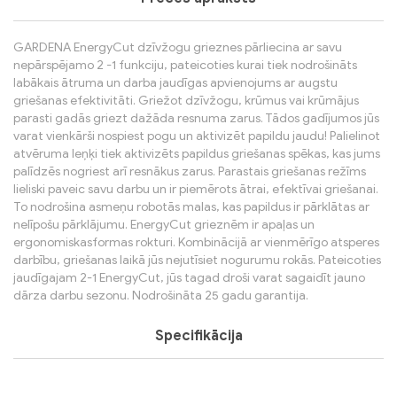
GARDENA EnergyCut dzīvžogu grieznes pārliecina ar savu
nepārspējamo 2 -1 funkciju, pateicoties kurai tiek nodrošināts
labākais ātruma un darba jaudīgas apvienojums ar augstu
griešanas efektivitāti. Griežot dzīvžogu, krūmus vai krūmājus
parasti gadās griezt dažāda resnuma zarus. Tādos gadījumos jūs
varat vienkārši nospiest pogu un aktivizēt papildu jaudu! Palielinot
atvēruma leņķi tiek aktivizēts papildus griešanas spēkas, kas jums
palīdzēs nogriest arī resnākus zarus. Parastais griešanas režīms
lieliski paveic savu darbu un ir piemērots ātrai, efektīvai griešanai.
To nodrošina asmeņu robotās malas, kas papildus ir pārklātas ar
nelīpošu pārklājumu. EnergyCut grieznēm ir apaļas un
ergonomiskasformas rokturi. Kombinācijā ar vienmērīgo atsperes
darbību, griešanas laikā jūs nejutīsiet nogurumu rokās. Pateicoties
jaudīgajam 2-1 EnergyCut, jūs tagad droši varat sagaidīt jauno
dārza darbu sezonu. Nodrošināta 25 gadu garantija.
Specifikācija