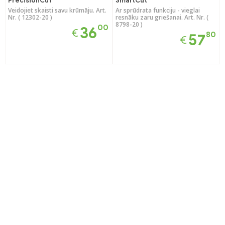
PrecisionCut
SmartCut
Veidojiet skaisti savu krūmāju. Art.
Ar sprūdrata funkciju - vieglai
Nr. ( 12302-20 )
resnāku zaru griešanai. Art. Nr. (
8798-20 )
00
36
€
80
57
€