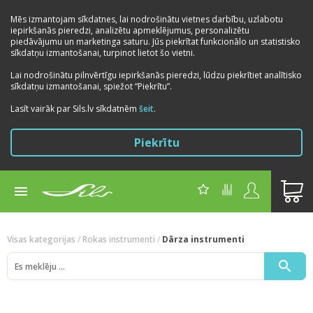
Mēs izmantojam sīkdatnes, lai nodrošinātu vietnes darbību, uzlabotu
iepirkšanās pieredzi, analizētu apmeklējumus, personalizētu
piedāvājumu un marketinga saturu. Jūs piekrītat funkcionālo un statistisko
sīkdatņu izmantošanai, turpinot lietot šo vietni.
Lai nodrošinātu pilnvērtīgu iepirkšanās pieredzi, lūdzu piekrītiet analītisko
sīkdatņu izmantošanai, spiežot “Piekrītu”.
Previous
Next
Lasīt vairāk par Sils.lv sīkdatnēm
šeit
.
Piekrītu
Visas kategorijas
/
Rokas instrumenti
/
Dārza instrumenti