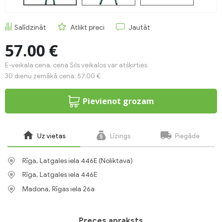
Salīdzināt
Atlikt preci
Jautāt
57.00 €
E-veikala cena, cena Sils veikalos var atšķirties
30 dienu zemākā cena: 57.00 €
Pievienot grozam
Uz vietas
Līzings
Piegāde
Rīga, Latgales iela 446E (Noliktava)
Rīga, Latgales iela 446E
Madona, Rīgas iela 26a
Preces apraksts