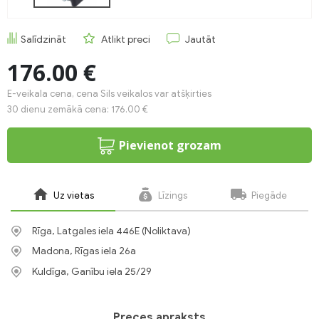
Salīdzināt
Atlikt preci
Jautāt
176.00 €
E-veikala cena, cena Sils veikalos var atšķirties
30 dienu zemākā cena: 176.00 €
Pievienot grozam
Uz vietas
Līzings
Piegāde
Rīga, Latgales iela 446E (Noliktava)
Madona, Rīgas iela 26a
Kuldīga, Ganību iela 25/29
Preces apraksts