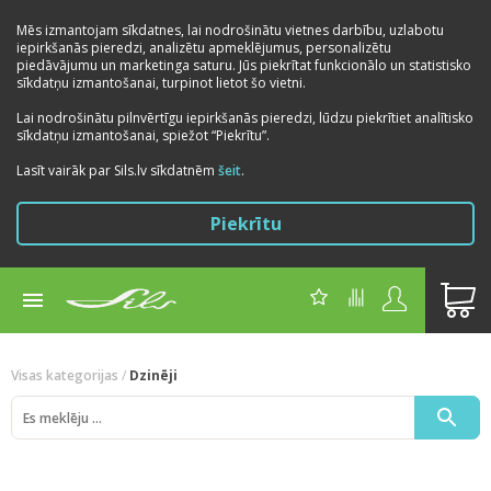
Mēs izmantojam sīkdatnes, lai nodrošinātu vietnes darbību, uzlabotu
iepirkšanās pieredzi, analizētu apmeklējumus, personalizētu
piedāvājumu un marketinga saturu. Jūs piekrītat funkcionālo un statistisko
sīkdatņu izmantošanai, turpinot lietot šo vietni.
Lai nodrošinātu pilnvērtīgu iepirkšanās pieredzi, lūdzu piekrītiet analītisko
sīkdatņu izmantošanai, spiežot “Piekrītu”.
Lasīt vairāk par Sils.lv sīkdatnēm
šeit
.
Piekrītu
Visas kategorijas
/
Dzinēji