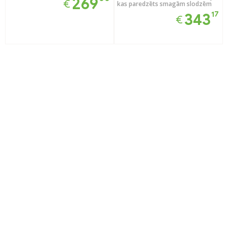
269
€
kas paredzēts smagām slodzēm
17
343
€