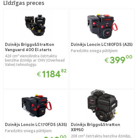
Līdzīgas preces
Dzinējs Briggs&Stratton
Dzinējs Loncin LC180FDS (A25)
Vanguard 400 El.starts
Paredzēts sniega pūtējiem
420 cm³ viencilindra četrtaktu
00
399
€
benzīna dzinējs ar OHV (Overhead
Valve) tehnoloģiju
82
1184
€
Dzinējs Loncin LC170FDS (A35)
Dzinējs Briggs&Stratton
XR950
Paredzēts sniega pūtējiem
208 cm³ četrtaktu benzīna dzinējs,
00