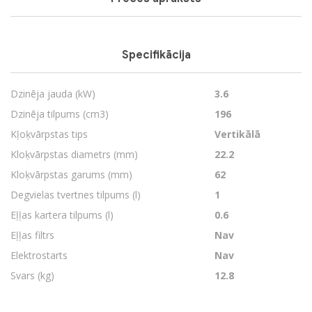
Specifikācija
Dzinēja jauda (kW)
3.6
Dzinēja tilpums (cm3)
196
Kļoķvārpstas tips
Vertikālā
Kloķvārpstas diametrs (mm)
22.2
Kloķvārpstas garums (mm)
62
Degvielas tvertnes tilpums (l)
1
Eļļas kartera tilpums (l)
0.6
Eļļas filtrs
Nav
Elektrostarts
Nav
Svars (kg)
12.8