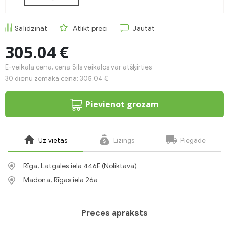
Salīdzināt
Atlikt preci
Jautāt
305.04 €
E-veikala cena, cena Sils veikalos var atšķirties
30 dienu zemākā cena: 305.04 €
Pievienot grozam
Uz vietas
Līzings
Piegāde
Rīga, Latgales iela 446E (Noliktava)
Madona, Rīgas iela 26a
Preces apraksts