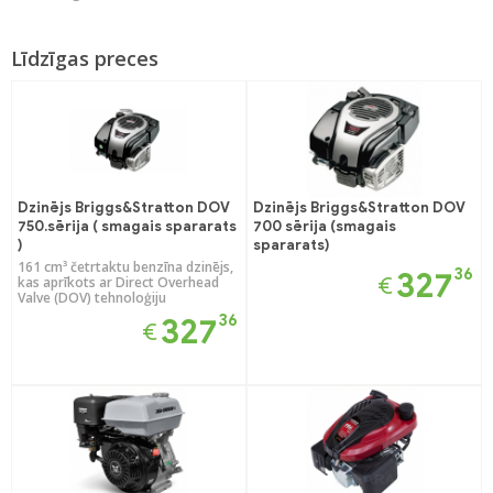
Līdzīgas preces
Dzinējs Briggs&Stratton DOV
Dzinējs Briggs&Stratton DOV
750.sērija ( smagais spararats
700 sērija (smagais
)
spararats)
161 cm³ četrtaktu benzīna dzinējs,
36
327
€
kas aprīkots ar Direct Overhead
Valve (DOV) tehnoloģiju
36
327
€