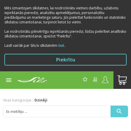
Mēs izmantojam sīkdatnes, lai nodrošinātu vietnes darbību, uzlabotu
iepirkšanās pieredzi, analizētu apmeklējumus, personalizētu
piedāvājumu un marketinga saturu. Jūs piekrītat funkcionālo un statistisko
sīkdatņu izmantošanai, turpinot lietot šo vietni.
Lai nodrošinātu pilnvērtīgu iepirkšanās pieredzi, lūdzu piekrītiet analītisko
sīkdatņu izmantošanai, spiežot “Piekrītu”.
Lasīt vairāk par Sils.lv sīkdatnēm
šeit
.
Piekrītu
Visas kategorijas
/
Dzinēji