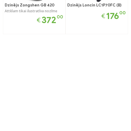
Dzinējs Zongshen GB 420
Dzinējs Loncin LC1P70FC (B)
Attēlam tikai ilustratīva nozīme
00
176
€
00
372
€