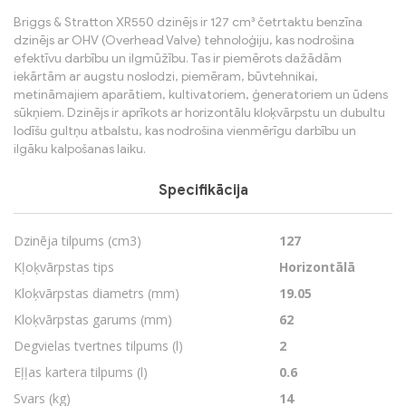
Briggs & Stratton XR550 dzinējs ir 127 cm³ četrtaktu benzīna
dzinējs ar OHV (Overhead Valve) tehnoloģiju, kas nodrošina
efektīvu darbību un ilgmūžību. Tas ir piemērots dažādām
iekārtām ar augstu noslodzi, piemēram, būvtehnikai,
metināmajiem aparātiem, kultivatoriem, ģeneratoriem un ūdens
sūkņiem. Dzinējs ir aprīkots ar horizontālu kloķvārpstu un dubultu
lodīšu gultņu atbalstu, kas nodrošina vienmērīgu darbību un
ilgāku kalpošanas laiku.
Specifikācija
Dzinēja tilpums (cm3)
127
Kļoķvārpstas tips
Horizontālā
Kloķvārpstas diametrs (mm)
19.05
Kloķvārpstas garums (mm)
62
Degvielas tvertnes tilpums (l)
2
Eļļas kartera tilpums (l)
0.6
Svars (kg)
14